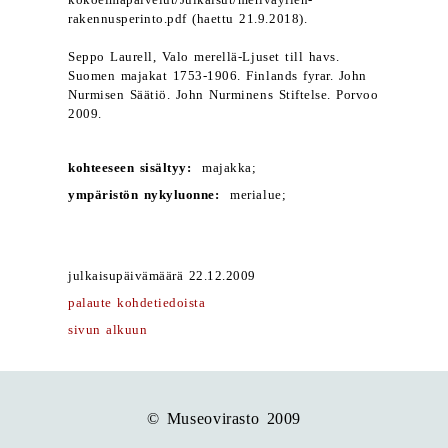
kokoelmapalvelut/Julkaisut/merivaylien-
rakennusperinto.pdf (haettu 21.9.2018).
Seppo Laurell, Valo merellä-Ljuset till havs.
Suomen majakat 1753-1906. Finlands fyrar. John
Nurmisen Säätiö. John Nurminens Stiftelse. Porvoo
2009.
kohteeseen sisältyy:
majakka;
ympäristön nykyluonne:
merialue;
julkaisupäivämäärä 22.12.2009
palaute kohdetiedoista
sivun alkuun
© Museovirasto 2009