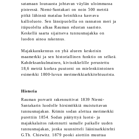
satamaan lounaasta johtavan väylän uloimmassa
pisteessä. Niemi-Santakari on noin 500 metriä
pitkä lähinnä matalaa heinikkoa kasvava
kallioluoto. Sen länsipuolella on rannaton meri ja
itäpuolelta alkaa Rauman edustan saaristo.
Keskellä saarta sijaitseva tunnusmajakka on
luodon ainoa rakennus.
Majakkarakennus on yhä alueen keskeisin
maamerkki ja sen historiallinen funktio on selkeä.
Kahdeksankulmainen, kivisokkelille perustettu
18,6 metriä korkea puutorni on mielenkiintoinen
esimerkki 1800-luvun merimerkkiarkkitehtuurista.
Historia
Rauman porvarit rakennuttivat 1839 Niemi-
Santakarin luodolle hirsimökkiä muistuttavan
tunnusmajakan. Krimin sodan alettua merimerkki
purettiin 1854. Sodan päätyttyä luotsi- ja
majakkalaitos rakennutti samalle paikalle uuden
tunnusmajakan, jonka suunnitteli lääninarkkitehti
G.Th. Chiewitz. 1879 pooki aiottiin muuttaa