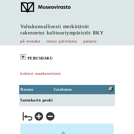
Valtakunnallisesti merkittävät
rakennetut kulttuuriympäristöt RKY
på svenska
tietoa palvelusta
palaute
PERUSHAKU
kohteet maakunnittain
Rauma
Satakunta
Santakarin pooki