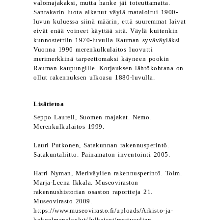
valomajakaksi, mutta hanke jäi toteuttamatta.
Santakarin luota alkanut väylä mataloitui 1900-
luvun kuluessa siinä määrin, että suuremmat laivat
eivät enää voineet käyttää sitä. Väylä kuitenkin
kunnostettiin 1970-luvulla Rauman syväväyläksi.
Vuonna 1996 merenkulkulaitos luovutti
merimerkkinä tarpeettomaksi käyneen pookin
Rauman kaupungille. Korjauksen lähtökohtana on
ollut rakennuksen ulkoasu 1880-luvulla.
Lisätietoa
Seppo Laurell, Suomen majakat. Nemo.
Merenkulkulaitos 1999.
Lauri Putkonen, Satakunnan rakennusperintö.
Satakuntaliitto. Painamaton inventointi 2005.
Harri Nyman, Meriväylien rakennusperintö. Toim.
Marja-Leena Ikkala. Museoviraston
rakennushistorian osaston raportteja 21.
Museovirasto 2009.
https://www.museovirasto.fi/uploads/Arkisto-ja-