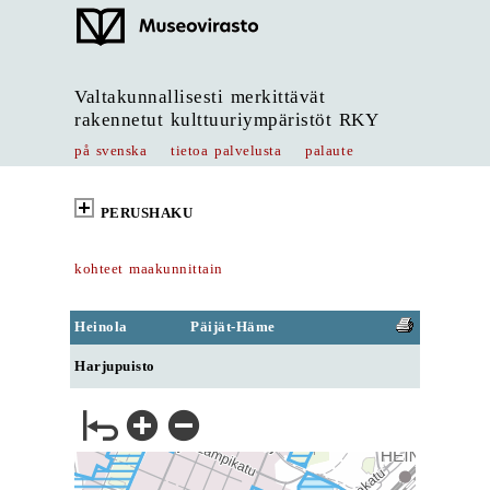
Valtakunnallisesti merkittävät
rakennetut kulttuuriympäristöt RKY
på svenska
tietoa palvelusta
palaute
PERUSHAKU
kohteet maakunnittain
Heinola
Päijät-Häme
Harjupuisto