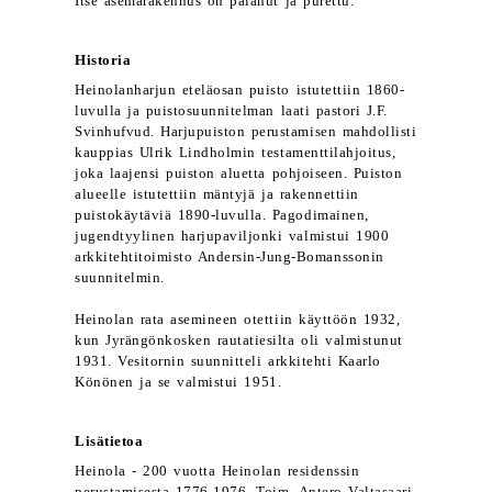
Itse asemarakennus on palanut ja purettu.
Historia
Heinolanharjun eteläosan puisto istutettiin 1860-
luvulla ja puistosuunnitelman laati pastori J.F.
Svinhufvud. Harjupuiston perustamisen mahdollisti
kauppias Ulrik Lindholmin testamenttilahjoitus,
joka laajensi puiston aluetta pohjoiseen. Puiston
alueelle istutettiin mäntyjä ja rakennettiin
puistokäytäviä 1890-luvulla. Pagodimainen,
jugendtyylinen harjupaviljonki valmistui 1900
arkkitehtitoimisto Andersin-Jung-Bomanssonin
suunnitelmin.
Heinolan rata asemineen otettiin käyttöön 1932,
kun Jyrängönkosken rautatiesilta oli valmistunut
1931. Vesitornin suunnitteli arkkitehti Kaarlo
Könönen ja se valmistui 1951.
Lisätietoa
Heinola - 200 vuotta Heinolan residenssin