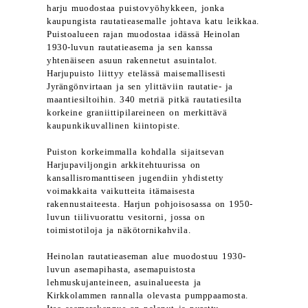
harju muodostaa puistovyöhykkeen, jonka
kaupungista rautatieasemalle johtava katu leikkaa.
Puistoalueen rajan muodostaa idässä Heinolan
1930-luvun rautatieasema ja sen kanssa
yhtenäiseen asuun rakennetut asuintalot.
Harjupuisto liittyy etelässä maisemallisesti
Jyrängönvirtaan ja sen ylittäviin rautatie- ja
maantiesiltoihin. 340 metriä pitkä rautatiesilta
korkeine graniittipilareineen on merkittävä
kaupunkikuvallinen kiintopiste.
Puiston korkeimmalla kohdalla sijaitsevan
Harjupaviljongin arkkitehtuurissa on
kansallisromanttiseen jugendiin yhdistetty
voimakkaita vaikutteita itämaisesta
rakennustaiteesta. Harjun pohjoisosassa on 1950-
luvun tiilivuorattu vesitorni, jossa on
toimistotiloja ja näkötornikahvila.
Heinolan rautatieaseman alue muodostuu 1930-
luvun asemapihasta, asemapuistosta
lehmuskujanteineen, asuinalueesta ja
Kirkkolammen rannalla olevasta pumppaamosta.