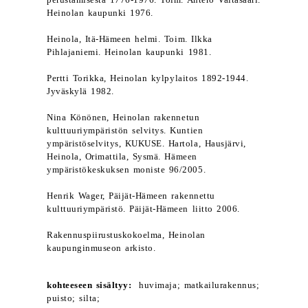
perustamisesta 1776-1976. Toim. Antero Valtasaari.
Heinolan kaupunki 1976.
Heinola, Itä-Hämeen helmi. Toim. Ilkka
Pihlajaniemi. Heinolan kaupunki 1981.
Pertti Torikka, Heinolan kylpylaitos 1892-1944.
Jyväskylä 1982.
Nina Könönen, Heinolan rakennetun
kulttuuriympäristön selvitys. Kuntien
ympäristöselvitys, KUKUSE. Hartola, Hausjärvi,
Heinola, Orimattila, Sysmä. Hämeen
ympäristökeskuksen moniste 96/2005.
Henrik Wager, Päijät-Hämeen rakennettu
kulttuuriympäristö. Päijät-Hämeen liitto 2006.
Rakennuspiirustuskokoelma, Heinolan
kaupunginmuseon arkisto.
kohteeseen sisältyy:
huvimaja; matkailurakennus;
puisto; silta;