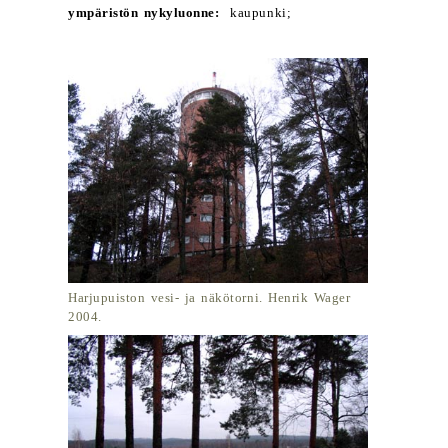
ympäristön nykyluonne:
kaupunki;
Harjupuiston vesi- ja näkötorni. Henrik Wager
2004.