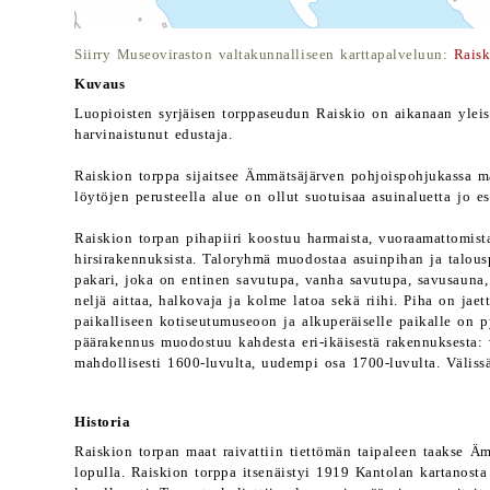
Siirry Museoviraston valtakunnalliseen karttapalveluun:
Raisk
Kuvaus
Luopioisten syrjäisen torppaseudun Raiskio on aikanaan yleis
harvinaistunut edustaja.
Raiskion torppa sijaitsee Ämmätsäjärven pohjoispohjukassa mä
löytöjen perusteella alue on ollut suotuisaa asuinaluetta jo es
Raiskion torpan pihapiiri koostuu harmaista, vuoraamattomista
hirsirakennuksista. Taloryhmä muodostaa asuinpihan ja talous
pakari, joka on entinen savutupa, vanha savutupa, savusauna, k
neljä aittaa, halkovaja ja kolme latoa sekä riihi. Piha on jaett
paikalliseen kotiseutumuseoon ja alkuperäiselle paikalle on p
päärakennus muodostuu kahdesta eri-ikäisestä rakennuksesta: 
mahdollisesti 1600-luvulta, uudempi osa 1700-luvulta. Väliss
Historia
Raiskion torpan maat raivattiin tiettömän taipaleen taakse Ä
lopulla. Raiskion torppa itsenäistyi 1919 Kantolan kartanosta