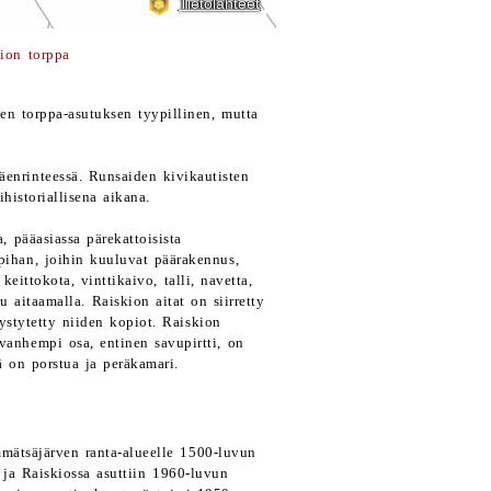
ion torppa
en torppa-asutuksen tyypillinen, mutta
enrinteessä. Runsaiden kivikautisten
ihistoriallisena aikana.
, pääasiassa pärekattoisista
pihan, joihin kuuluvat päärakennus,
eittokota, vinttikaivo, talli, navetta,
u aitaamalla. Raiskion aitat on siirretty
ystytetty niiden kopiot. Raiskion
vanhempi osa, entinen savupirtti, on
ä on porstua ja peräkamari.
mmätsäjärven ranta-alueelle 1500-luvun
 ja Raiskiossa asuttiin 1960-luvun