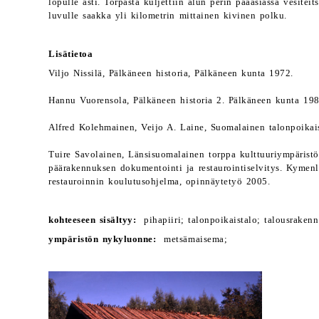
lopulle asti. Torpasta kuljettiin alun perin pääasiassa vesitei
luvulle saakka yli kilometrin mittainen kivinen polku.
Lisätietoa
Viljo Nissilä, Pälkäneen historia, Pälkäneen kunta 1972.
Hannu Vuorensola, Pälkäneen historia 2. Pälkäneen kunta 198
Alfred Kolehmainen, Veijo A. Laine, Suomalainen talonpoikai
Tuire Savolainen, Länsisuomalainen torppa kulttuuriympäristö
päärakennuksen dokumentointi ja restaurointiselvitys. Kymen
restauroinnin koulutusohjelma, opinnäytetyö 2005.
kohteeseen sisältyy:
pihapiiri; talonpoikaistalo; talousrakenn
ympäristön nykyluonne:
metsämaisema;