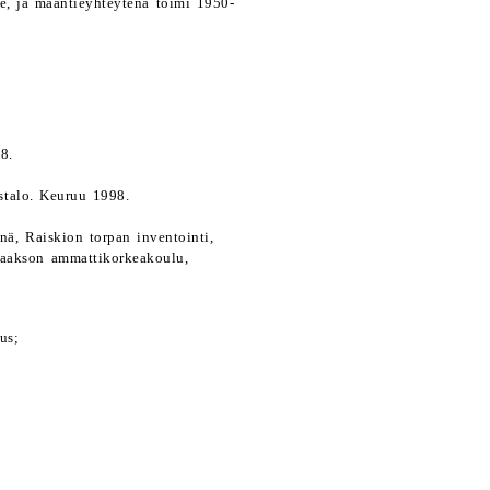
tse, ja maantieyhteytenä toimi 1950-
8.
stalo. Keuruu 1998.
nä, Raiskion torpan inventointi,
laakson ammattikorkeakoulu,
us;