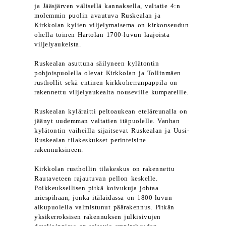
ja Jääsjärven välisellä kannaksella, valtatie 4:n
molemmin puolin avautuva Ruskealan ja
Kirkkolan kylien viljelymaisema on kirkonseudun
ohella toinen Hartolan 1700-luvun laajoista
viljelyaukeista.
Ruskealan asuttuna säilyneen kylätontin
pohjoispuolella olevat Kirkkolan ja Tollinmäen
rusthollit sekä entinen kirkkoherranpappila on
rakennettu viljelyaukealta nouseville kumpareille.
Ruskealan kyläraitti peltoaukean eteläreunalla on
jäänyt uudemman valtatien itäpuolelle. Vanhan
kylätontin vaiheilla sijaitsevat Ruskealan ja Uusi-
Ruskealan tilakeskukset perinteisine
rakennuksineen.
Kirkkolan rusthollin tilakeskus on rakennettu
Rautaveteen rajautuvan pellon keskelle.
Poikkeuksellisen pitkä koivukuja johtaa
miespihaan, jonka itälaidassa on 1800-luvun
alkupuolella valmistunut päärakennus. Pitkän
yksikerroksisen rakennuksen julkisivujen