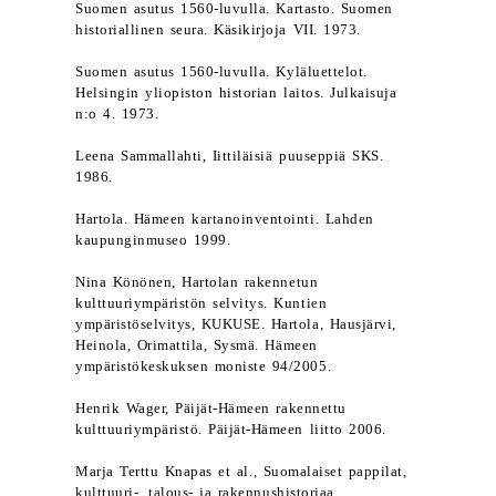
Suomen asutus 1560-luvulla. Kartasto. Suomen
historiallinen seura. Käsikirjoja VII. 1973.
Suomen asutus 1560-luvulla. Kyläluettelot.
Helsingin yliopiston historian laitos. Julkaisuja
n:o 4. 1973.
Leena Sammallahti, Iittiläisiä puuseppiä SKS.
1986.
Hartola. Hämeen kartanoinventointi. Lahden
kaupunginmuseo 1999.
Nina Könönen, Hartolan rakennetun
kulttuuriympäristön selvitys. Kuntien
ympäristöselvitys, KUKUSE. Hartola, Hausjärvi,
Heinola, Orimattila, Sysmä. Hämeen
ympäristökeskuksen moniste 94/2005.
Henrik Wager, Päijät-Hämeen rakennettu
kulttuuriympäristö. Päijät-Hämeen liitto 2006.
Marja Terttu Knapas et al., Suomalaiset pappilat,
kulttuuri-, talous- ja rakennushistoriaa.