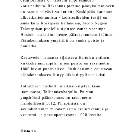
detaljoinnissa on taitavia empirekauden
koristeaiheita. Rakennus pienine päätykolmioineen
on saanut selvästi vaikutteita Koskipään kartanon
ulkoarkkitehtuurista - koristeaiheiden tekijä on
sama kuin Koskipään kartanossa, Jacob Nygrén.
Talouspihan puolella sijaitsee vanha väentupa.
Hirsinen makasiini lienee päärakennuksen ikäinen.
Päärakennuksen ympärillä on vanha puisto ja
puutarha.
Rautaveden rannassa sijaitseva Hartolan entinen
kirkkoherranpappila ja sen puisto on rakennettu
1800-luvun puolivälissä. Uusklassismia edustavan
päärakennukseen liittyy nikkarityylinen kuisti.
Tollinmäen rustholli sijaitsee viljelyaukean
itäreunassa, Tollinmäenharjulla. Puiston
ympäröimä päärakennus on rakennettu
mahdollisesti 1812. Pihapiirissä on
savirakenteinen muonamiesten asuinrakennus ja
vesitorni- ja pesutuparakennus 1920-luvulta.
Historia