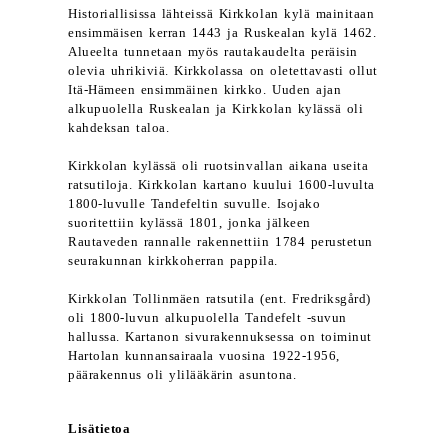
Historiallisissa lähteissä Kirkkolan kylä mainitaan
ensimmäisen kerran 1443 ja Ruskealan kylä 1462.
Alueelta tunnetaan myös rautakaudelta peräisin
olevia uhrikiviä. Kirkkolassa on oletettavasti ollut
Itä-Hämeen ensimmäinen kirkko. Uuden ajan
alkupuolella Ruskealan ja Kirkkolan kylässä oli
kahdeksan taloa.
Kirkkolan kylässä oli ruotsinvallan aikana useita
ratsutiloja. Kirkkolan kartano kuului 1600-luvulta
1800-luvulle Tandefeltin suvulle. Isojako
suoritettiin kylässä 1801, jonka jälkeen
Rautaveden rannalle rakennettiin 1784 perustetun
seurakunnan kirkkoherran pappila.
Kirkkolan Tollinmäen ratsutila (ent. Fredriksgård)
oli 1800-luvun alkupuolella Tandefelt -suvun
hallussa. Kartanon sivurakennuksessa on toiminut
Hartolan kunnansairaala vuosina 1922-1956,
päärakennus oli ylilääkärin asuntona.
Lisätietoa