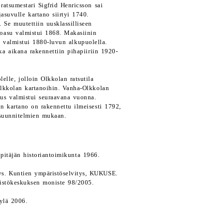
atsumestari Sigfrid Henricsson sai
asuvulle kartano siirtyi 1740.
 Se muutettiin uusklassilliseen
oasu valmistui 1868. Makasiinin
e valmistui 1880-luvun alkupuolella.
a aikana rakennettiin pihapiiriin 1920-
elle, jolloin Olkkolan ratsutila
-Olkkolan kartanoihin. Vanha-Olkkolan
us valmistui seuraavana vuonna.
 kartano on rakennettu ilmeisesti 1792,
 suunnitelmien mukaan.
pitäjän historiantoimikunta 1966.
ys. Kuntien ympäristöselvitys, KUKUSE.
ristökeskuksen moniste 98/2005.
kylä 2006.