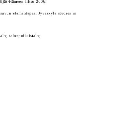
äijät-Hämeen liitto 2006.
t-suvun elämäntapaa. Jyväskylä studies in
lo; talonpoikaistalo;