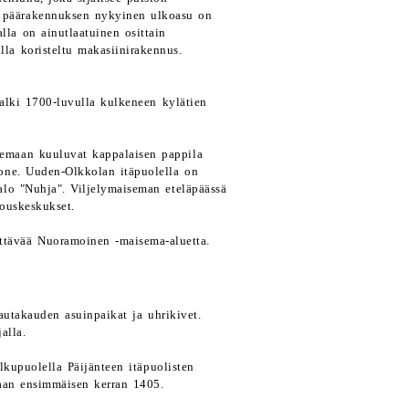
n päärakennuksen nykyinen ulkoasu on
alla on ainutlaatuinen osittain
illa koristeltu makasiinirakennus.
halki 1700-luvulla kulkeneen kylätien
isemaan kuuluvat kappalaisen pappila
one. Uuden-Olkkolan itäpuolella on
alo "Nuhja". Viljelymaiseman eteläpäässä
louskeskukset.
ttävää Nuoramoinen -maisema-aluetta.
 rautakauden asuinpaikat ja uhrikivet.
alla.
kupuolella Päijänteen itäpuolisten
taan ensimmäisen kerran 1405.