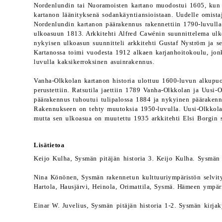
Nordenlundin tai Nuoramoisten kartano muodostui 1605, kun r
kartanon läänityksenä sodankäyntiansioistaan. Uudelle omistaj
Nordenlundin kartanon päärakennus rakennettiin 1790-luvulla.
ulkoasuun 1813. Arkkitehti Alfred Cawénin suunnittelema ulk
nykyisen ulkoasun suunnitteli arkkitehti Gustaf Nyström ja s
Kartanossa toimi vuodesta 1912 alkaen karjanhoitokoulu, jonk
luvulla kaksikerroksinen asuinrakennus.
Vanha-Olkkolan kartanon historia ulottuu 1600-luvun alkupuol
perustettiin. Ratsutila jaettiin 1789 Vanha-Olkkolan ja Uusi
päärakennus tuhoutui tulipalossa 1884 ja nykyinen päärakenn
Rakennukseen on tehty muutoksia 1950-luvulla. Uusi-Olkkolan
mutta sen ulkoasua on muutettu 1935 arkkitehti Elsi Borgin
Lisätietoa
Keijo Kulha, Sysmän pitäjän historia 3. Keijo Kulha. Sysmän 
Nina Könönen, Sysmän rakennetun kulttuuriympäristön selvit
Hartola, Hausjärvi, Heinola, Orimattila, Sysmä. Hämeen ympä
Einar W. Juvelius, Sysmän pitäjän historia 1-2. Sysmän kirja