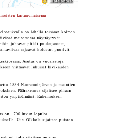
amoisten kartanomaisema
peltoaukealla on lähellä toisiaan kolmen
öivässä maisemassa näyttäytyvät
reihin johtavat pitkät puukujanteet,
antaviivaa rajaavat hoidetut puurivit.
keskiosassa. Asutus on vuosisatoja
tukseen viittaavat lukuisat kivikauden
nettu 1884 Nuoramoisjärven ja maantien
roksinen. Päärakennus sijaitsee pihaan
puiston ympäröimänä. Rakennuksen
us on 1700-luvun lopulta.
uksella. Uusi-Olkkola sijaitsee puiston
enlund, joka sijaitsee puiston