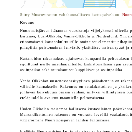
Siirry Museoviraston valtakunnalliseen karttapalveluun:
Nuor
Kuvaus
Nuoramoisjärven itärannan vuosisatoja viljelyksessä olleella 
kartanoa, Uusi-Olkkola, Vanha-Olkkola ja Nordenlund. Ympär
erinomaisesti kartanokulttuurille ominaiset elementit: pihapii
pihapiirin puistomainen lehvästö, yksittäiset maisemapuut ja r
Kartanoiden rakennukset sijaitsevat kumpareilla peltoaukean 
sijoittunut näille mäenharjanteille. Esihistoriallisen ajan asu
asuinpaikat sekä rautakautiset kuppikivet ja asuinpaikka.
Vanha-Olkkolan uusrenessanssityylinen päärakennus on raken
väliselle kannakselle. Rakennus on satulakattoinen ja yksiker
johtavan koivukujan päässä vanhan, niityksi villiintyneen 
eteläpuolella avautuu maantielle peltomaisema.
Uuden-Olkkolan maisemaa hallitseva kustavilainen päärakenn
Mansardikattoinen rakennus on vuorattu leveällä vaakalaudoit
ympäröimänä Nuoramoisjärven lahden tuntumassa.
Eteläisin Nuoramoisten kulttuurimaiseman kartanoista on Nord