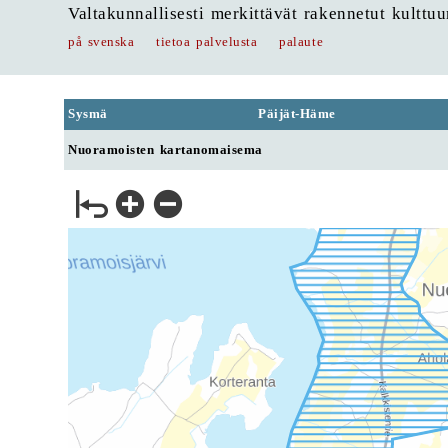
Valtakunnallisesti merkittävät rakennetut kulttu
på svenska
tietoa palvelusta
palaute
Sysmä
Päijät-Häme
Nuoramoisten kartanomaisema