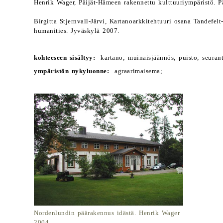
Henrik Wager, Päijät-Hämeen rakennettu kulttuuriympäristö. P
Birgitta Stjernvall-Järvi, Kartanoarkkitehtuuri osana Tandefel
humanities. Jyväskylä 2007.
kohteeseen sisältyy:
kartano; muinaisjäännös; puisto; seuranta
ympäristön nykyluonne:
agraarimaisema;
Nordenlundin päärakennus idästä. Henrik Wager
2004.