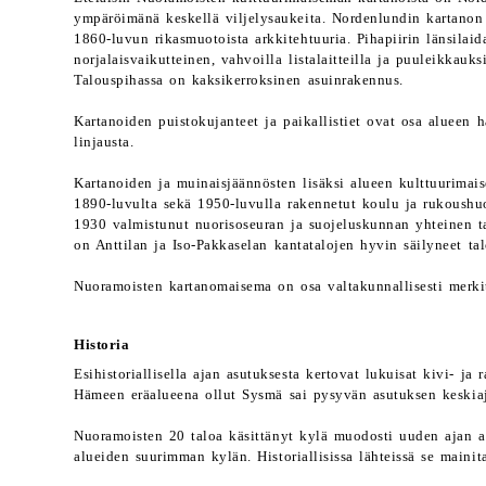
ympäröimänä keskellä viljelysaukeita. Nordenlundin kartano
1860-luvun rikasmuotoista arkkitehtuuria. Pihapiirin länsilaid
norjalaisvaikutteinen, vahvoilla listalaitteilla ja puuleikkauks
Talouspihassa on kaksikerroksinen asuinrakennus.
Kartanoiden puistokujanteet ja paikallistiet ovat osa alueen 
linjausta.
Kartanoiden ja muinaisjäännösten lisäksi alueen kulttuurima
1890-luvulta sekä 1950-luvulla rakennetut koulu ja rukoushu
1930 valmistunut nuorisoseuran ja suojeluskunnan yhteinen t
on Anttilan ja Iso-Pakkaselan kantatalojen hyvin säilyneet ta
Nuoramoisten kartanomaisema on osa valtakunnallisesti merki
Historia
Esihistoriallisella ajan asutuksesta kertovat lukuisat kivi- ja
Hämeen eräalueena ollut Sysmä sai pysyvän asutuksen keskiaj
Nuoramoisten 20 taloa käsittänyt kylä muodosti uuden ajan al
alueiden suurimman kylän. Historiallisissa lähteissä se maini