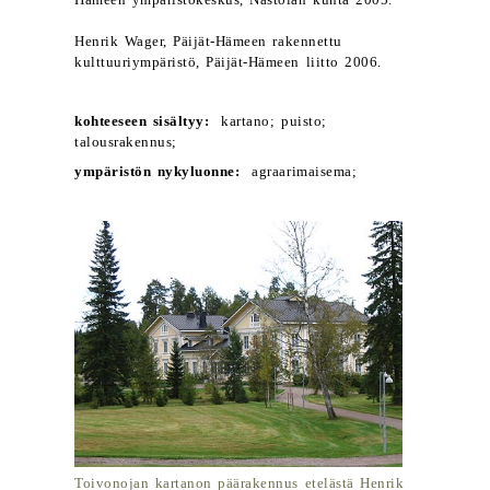
Hämeen ympäristökeskus, Nastolan kunta 2005.
Henrik Wager, Päijät-Hämeen rakennettu
kulttuuriympäristö, Päijät-Hämeen liitto 2006.
kohteeseen sisältyy:
kartano; puisto;
talousrakennus;
ympäristön nykyluonne:
agraarimaisema;
Toivonojan kartanon päärakennus etelästä Henrik