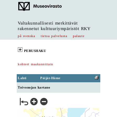
Valtakunnallisesti merkittävät
rakennetut kulttuuriympäristöt RKY
på svenska
tietoa palvelusta
palaute
PERUSHAKU
kohteet maakunnittain
Lahti
Päijät-Häme
Toivonojan kartano