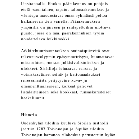
länsirannalla. Kookas päärakennus on pohjois-
etelä -suuntainen, rapatut talousrakennukset ja
väentupa muodostavat oman ryhmänsä peltoa
halkaisevan tien varrella. Päärakennuksen
ympärillä on järveen ja rantapeltoihin ulottuva
puisto, jossa on mm. päärakennuksen tyyliä
noudatteleva leikkimökki.
Arkkitehtuurisuuntauksen ominaispiirteitä ovat
rakennusvolyymin epäsymmetrisyys, huomattavat
mittasuhteet, runsaat julkisivulistoitukset ja
ulokkeet. Sisätiloja leimaavat runsaat ja
voimakasväriset seinä- ja kattomaalaukset
renessanssista periytyvine kuva- ja
ornamenttiaiheineen, korkeat pariovet
listalaitteineen sekä kookkaat, runsaskoristeiset
kaakeliuunit.
Historia
Uudenkylän tiloihin kuuluva Sipilän rustholli
jaettiin 1783 Toivonojan ja Sipilän tiloihin.
Toivonojan kartanon tilakeskus perustettiin kylän