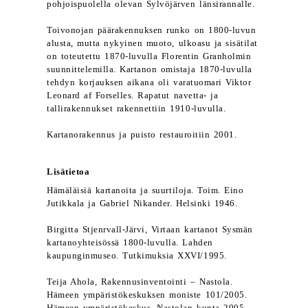
pohjoispuolella olevan Sylvöjärven länsirannalle.
Toivonojan päärakennuksen runko on 1800-luvun
alusta, mutta nykyinen muoto, ulkoasu ja sisätilat
on toteutettu 1870-luvulla Florentin Granholmin
suunnittelemilla. Kartanon omistaja 1870-luvulla
tehdyn korjauksen aikana oli varatuomari Viktor
Leonard af Forselles. Rapatut navetta- ja
tallirakennukset rakennettiin 1910-luvulla.
Kartanorakennus ja puisto restauroitiin 2001.
Lisätietoa
Hämäläisiä kartanoita ja suurtiloja. Toim. Eino
Jutikkala ja Gabriel Nikander. Helsinki 1946.
Birgitta Stjenrvall-Järvi, Virtaan kartanot Sysmän
kartanoyhteisössä 1800-luvulla. Lahden
kaupunginmuseo. Tutkimuksia XXVI/1995.
Teija Ahola, Rakennusinventointi – Nastola.
Hämeen ympäristökeskuksen moniste 101/2005.