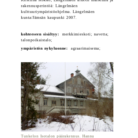
Kristiina Kokko, Längelmäen alueen maisemia ja
rakennusperintöä: Längelmäen
kulttuuriympäristöohjelma. Längelmäen
kunta/Jämsän kaupunki 2007.
kohteeseen sisältyy:
merkkimieskoti; navetta;
talonpoikaistalo;
ympäristön nykyluonne:
agraarimaisema;
Tunkelon Isotalon päärakennus. Hannu