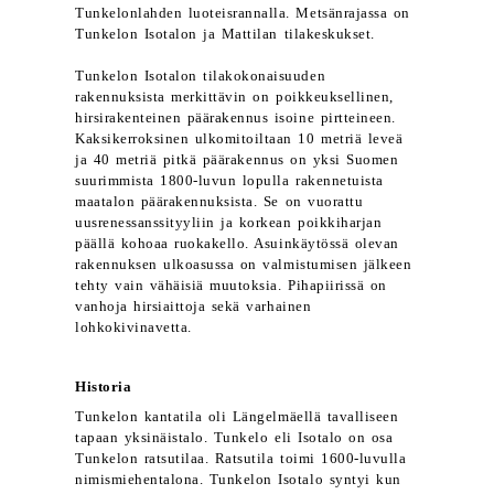
Tunkelonlahden luoteisrannalla. Metsänrajassa on
Tunkelon Isotalon ja Mattilan tilakeskukset.
Tunkelon Isotalon tilakokonaisuuden
rakennuksista merkittävin on poikkeuksellinen,
hirsirakenteinen päärakennus isoine pirtteineen.
Kaksikerroksinen ulkomitoiltaan 10 metriä leveä
ja 40 metriä pitkä päärakennus on yksi Suomen
suurimmista 1800-luvun lopulla rakennetuista
maatalon päärakennuksista. Se on vuorattu
uusrenessanssityyliin ja korkean poikkiharjan
päällä kohoaa ruokakello. Asuinkäytössä olevan
rakennuksen ulkoasussa on valmistumisen jälkeen
tehty vain vähäisiä muutoksia. Pihapiirissä on
vanhoja hirsiaittoja sekä varhainen
lohkokivinavetta.
Historia
Tunkelon kantatila oli Längelmäellä tavalliseen
tapaan yksinäistalo. Tunkelo eli Isotalo on osa
Tunkelon ratsutilaa. Ratsutila toimi 1600-luvulla
nimismiehentalona. Tunkelon Isotalo syntyi kun