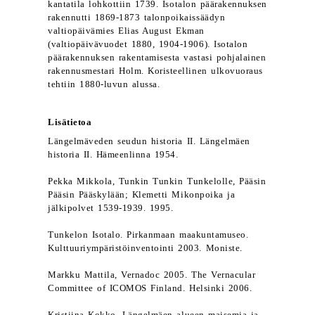
kantatila lohkottiin 1739. Isotalon päärakennuksen
rakennutti 1869-1873 talonpoikaissäädyn
valtiopäivämies Elias August Ekman
(valtiopäivävuodet 1880, 1904-1906). Isotalon
päärakennuksen rakentamisesta vastasi pohjalainen
rakennusmestari Holm. Koristeellinen ulkovuoraus
tehtiin 1880-luvun alussa.
Lisätietoa
Längelmäveden seudun historia II. Längelmäen
historia II. Hämeenlinna 1954.
Pekka Mikkola, Tunkin Tunkin Tunkelolle, Pääsin
Pääsin Pääskylään; Klemetti Mikonpoika ja
jälkipolvet 1539-1939. 1995.
Tunkelon Isotalo. Pirkanmaan maakuntamuseo.
Kulttuuriympäristöinventointi 2003. Moniste.
Markku Mattila, Vernadoc 2005. The Vernacular
Committee of ICOMOS Finland. Helsinki 2006.