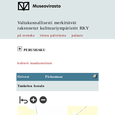
Valtakunnallisesti merkittävät
rakennetut kulttuuriympäristöt RKY
på svenska
tietoa palvelusta
palaute
PERUSHAKU
kohteet maakunnittain
Orivesi
Pirkanmaa
Tunkelon Isotalo