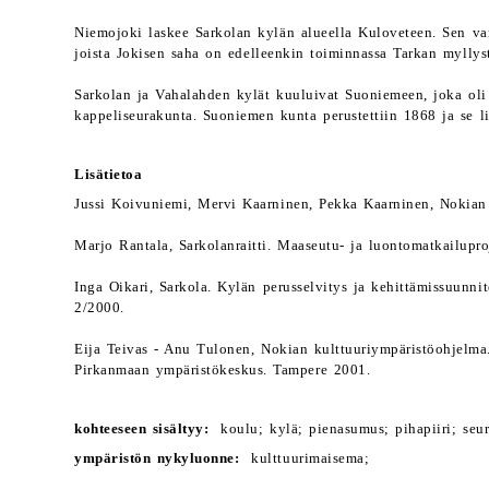
Niemojoki laskee Sarkolan kylän alueella Kuloveteen. Sen var
joista Jokisen saha on edelleenkin toiminnassa Tarkan myllys
Sarkolan ja Vahalahden kylät kuuluivat Suoniemeen, joka oli
kappeliseurakunta. Suoniemen kunta perustettiin 1868 ja se l
Lisätietoa
Jussi Koivuniemi, Mervi Kaarninen, Pekka Kaarninen, Nokian j
Marjo Rantala, Sarkolanraitti. Maaseutu- ja luontomatkailupr
Inga Oikari, Sarkola. Kylän perusselvitys ja kehittämissuunn
2/2000.
Eija Teivas - Anu Tulonen, Nokian kulttuuriympäristöohjelma.
Pirkanmaan ympäristökeskus. Tampere 2001.
kohteeseen sisältyy:
koulu; kylä; pienasumus; pihapiiri; seura
ympäristön nykyluonne:
kulttuurimaisema;