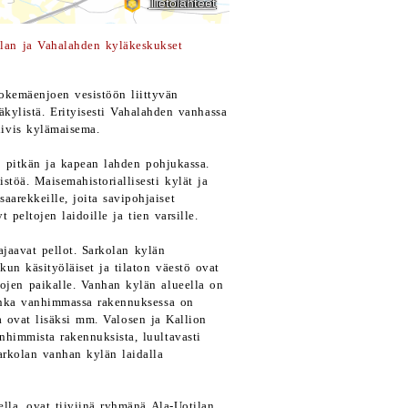
lan ja Vahalahden kyläkeskukset
okemäenjoen vesistöön liittyvän
kylistä. Erityisesti Vahalahden vanhassa
ivis kylämaisema.
n pitkän ja kapean lahden pohjukassa.
stöä. Maisemahistoriallisesti kylät ja
aarekkeille, joita savipohjaiset
 peltojen laidoille ja tien varsille.
ajaavat pellot. Sarkolan kylän
un käsityöläiset ja tilaton väestö ovat
ojen paikalle. Vanhan kylän alueella on
jonka vanhimmassa rakennuksessa on
 ovat lisäksi mm. Valosen ja Kallion
nhimmista rakennuksista, luultavasti
arkolan vanhan kylän laidalla
ella, ovat tiiviinä ryhmänä Ala-Uotilan,