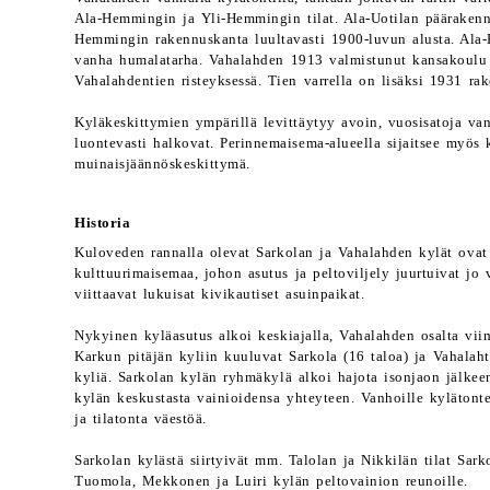
Ala-Hemmingin ja Yli-Hemmingin tilat. Ala-Uotilan päärakenn
Hemmingin rakennuskanta luultavasti 1900-luvun alusta. Ala-H
vanha humalatarha. Vahalahden 1913 valmistunut kansakoulu o
Vahalahdentien risteyksessä. Tien varrella on lisäksi 1931 rak
Kyläkeskittymien ympärillä levittäytyy avoin, vuosisatoja van
luontevasti halkovat. Perinnemaisema-alueella sijaitsee myös 
muinaisjäännöskeskittymä.
Historia
Kuloveden rannalla olevat Sarkolan ja Vahalahden kylät ova
kulttuurimaisemaa, johon asutus ja peltoviljely juurtuivat jo 
viittaavat lukuisat kivikautiset asuinpaikat.
Nykyinen kyläasutus alkoi keskiajalla, Vahalahden osalta viim
Karkun pitäjän kyliin kuuluvat Sarkola (16 taloa) ja Vahalahti
kyliä. Sarkolan kylän ryhmäkylä alkoi hajota isonjaon jälkeen,
kylän keskustasta vainioidensa yhteyteen. Vanhoille kylätontei
ja tilatonta väestöä.
Sarkolan kylästä siirtyivät mm. Talolan ja Nikkilän tilat Sark
Tuomola, Mekkonen ja Luiri kylän peltovainion reunoille.