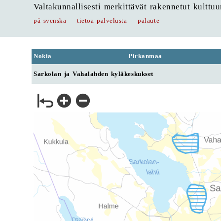
Valtakunnallisesti merkittävät rakennetut kulttu
på svenska
tietoa palvelusta
palaute
Nokia
Pirkanmaa
Sarkolan ja Vahalahden kyläkeskukset