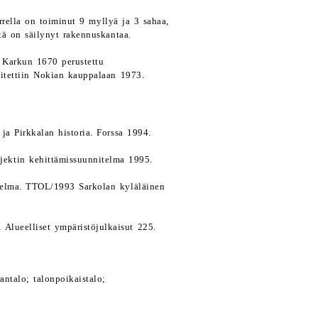
rella on toiminut 9 myllyä ja 3 sahaa,
tä on säilynyt rakennuskantaa.
 Karkun 1670 perustettu
iitettiin Nokian kauppalaan 1973.
a Pirkkalan historia. Forssa 1994.
ojektin kehittämissuunnitelma 1995.
itelma. TTOL/1993 Sarkolan kyläläinen
 Alueelliset ympäristöjulkaisut 225.
ntalo; talonpoikaistalo;