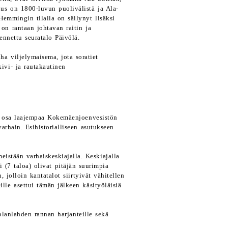
us on 1800-luvun puolivälistä ja Ala-
emmingin tilalla on säilynyt lisäksi
n rantaan johtavan raitin ja
ennettu seuratalo Päivölä.
ha viljelymaisema, jota soratiet
kivi- ja rautakautinen
t osa laajempaa Kokemäenjoenvesistön
varhain. Esihistorialliseen asutukseen
eistään varhaiskeskiajalla. Keskiajalla
 (7 taloa) olivat pitäjän suurimpia
 jolloin kantatalot siirtyivät vähitellen
lle asettui tämän jälkeen käsityöläisiä
olanlahden rannan harjanteille sekä