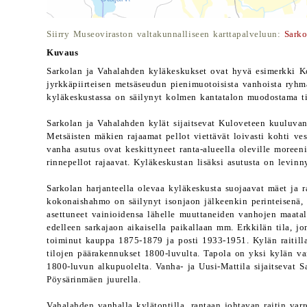
Siirry Museoviraston valtakunnalliseen karttapalveluun:
Sarko
Kuvaus
Sarkolan ja Vahalahden kyläkeskukset ovat hyvä esimerkki K
jyrkkäpiirteisen metsäseudun pienimuotoisista vanhoista ryhmä
kyläkeskustassa on säilynyt kolmen kantatalon muodostama ti
Sarkolan ja Vahalahden kylät sijaitsevat Kuloveteen kuuluva
Metsäisten mäkien rajaamat pellot viettävät loivasti kohti vesi
vanha asutus ovat keskittyneet ranta-alueella oleville moreenis
rinnepellot rajaavat. Kyläkeskustan lisäksi asutusta on levinnyt
Sarkolan harjanteella olevaa kyläkeskusta suojaavat mäet ja r
kokonaishahmo on säilynyt isonjaon jälkeenkin perinteisenä, k
asettuneet vainioidensa lähelle muuttaneiden vanhojen maatal
edelleen sarkajaon aikaisella paikallaan mm. Erkkilän tila, 
toiminut kauppa 1875-1879 ja posti 1933-1951. Kylän raitilla
tilojen päärakennukset 1800-luvulta. Tapola on yksi kylän va
1800-luvun alkupuolelta. Vanha- ja Uusi-Mattila sijaitsevat S
Pöysärinmäen juurella.
Vahalahden vanhalla kylätontilla, rantaan johtavan raitin varr