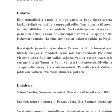
Historia
Esihistoriallisella kaudella jokien varsia ja harjujaksoa seuraav
kulkuväylinä vanhoille kauppapaikoille. Vanhimmat säilyneet 
tehtiin 1400-luvun alkupuolella. Varkaantie ja sen jatkeena o
ja heidän omistuksiaan Kokemäenjoen varrella. Piispojen omi
Kokemäenkartano, Lammaistenkosken kalastuspaikka ja Köyli
Keskiajalla ja uuden ajan alussa Varkaantiellä oli huomattava
luvulle saakka se muodosti osan Varsinais-Suomesta Pohjanmaal
yleisenä tienä Ruotsin vallan aikana, vaikka uusien maantei
sen merkitystä Turun ja Porin välisessä liikenteessä. Myöhem
Tampereelle vienyttä yleistä maantietä. Paikallistieksi Varkaa
johtavan valtatie 9:n valmistumisen jälkeen.
Lisätietoa
Väino Wallin, Suomen maantiet Ruotsin vallan aikana. 1892.
Suomen teiden historia I, Pakanuudenajalta Suomen itsenäist
Varsinais-Suomen historiallisen tieverkoston suojelu. Inventoi