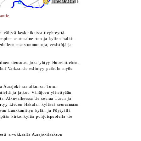
antie
välistä keskiaikaista tieyhteyttä.
pien asutusalueitten ja kylien halki.
delleen maastonmuotoja, vesistöjä ja
ainen tieosuus, joka yhtyy Huovintiehen.
Nimi Varkaantie esiintyy paikoin myös
ta Aurajoki saa alkunsa. Turun
tieltä ja jatkuu Vähäjoen ylitettyään
ta. Alkuvaiheessa tie seuraa Turun ja
irtyy Liedon Hakulan kylässä seuraamaan
sevan Laukkaniityn kylän ja Pöytyällä
pään kirkonkylän pohjoispuolella tie
esti arvokkaalla Aurajokilaakson