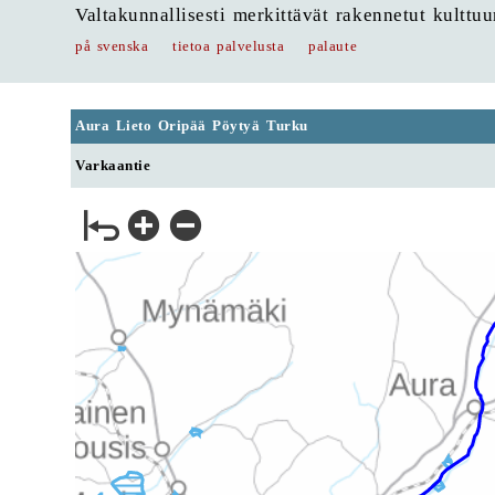
Valtakunnallisesti merkittävät rakennetut kulttu
på svenska
tietoa palvelusta
palaute
Aura Lieto Oripää Pöytyä Turku
Varkaantie