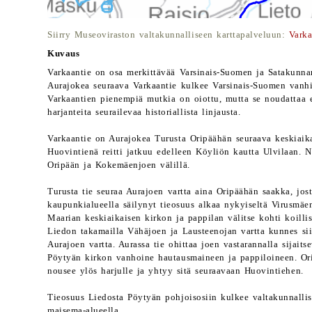
Siirry Museoviraston valtakunnalliseen karttapalveluun:
Varka
Kuvaus
Varkaantie on osa merkittävää Varsinais-Suomen ja Satakunnan 
Aurajokea seuraava Varkaantie kulkee Varsinais-Suomen vanhim
Varkaantien pienempiä mutkia on oiottu, mutta se noudattaa e
harjanteita seurailevaa historiallista linjausta.
Varkaantie on Aurajokea Turusta Oripäähän seuraava keskiaik
Huovintienä reitti jatkuu edelleen Köyliön kautta Ulvilaan. 
Oripään ja Kokemäenjoen välillä.
Turusta tie seuraa Aurajoen vartta aina Oripäähän saakka, jos
kaupunkialueella säilynyt tieosuus alkaa nykyiseltä Virusmäen
Maarian keskiaikaisen kirkon ja pappilan välitse kohti koillis
Liedon takamailla Vähäjoen ja Lausteenojan vartta kunnes si
Aurajoen vartta. Aurassa tie ohittaa joen vastarannalla sijait
Pöytyän kirkon vanhoine hautausmaineen ja pappiloineen. Ori
nousee ylös harjulle ja yhtyy sitä seuraavaan Huovintiehen.
Tieosuus Liedosta Pöytyän pohjoisosiin kulkee valtakunnallis
maisema-alueella.