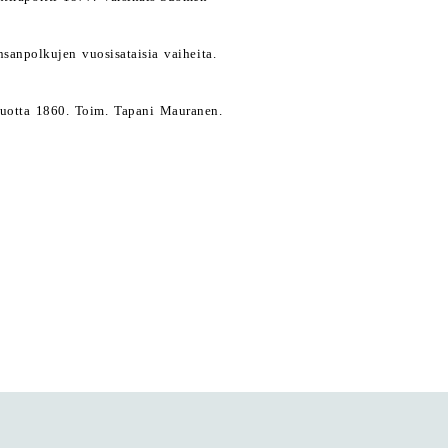
nsanpolkujen vuosisataisia vaiheita.
 vuotta 1860. Toim. Tapani Mauranen.