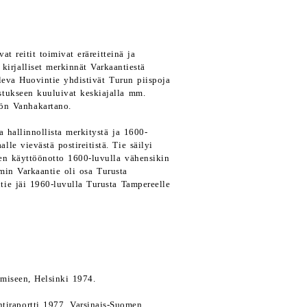
at reitit toimivat eräreitteinä ja
kirjalliset merkinnät Varkaantiestä
leva Huovintie yhdistivät Turun piispoja
stukseen kuuluivat keskiajalla mm.
ön Vanhakartano.
a hallinnollista merkitystä ja 1600-
le vievästä postireitistä. Tie säilyi
den käyttöönotto 1600-luvulla vähensikin
min Varkaantie oli osa Turusta
ntie jäi 1960-luvulla Turusta Tampereelle
ymiseen, Helsinki 1974.
ntiraportti 1977. Varsinais-Suomen