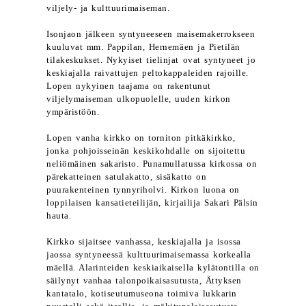
viljely- ja kulttuurimaiseman.
Isonjaon jälkeen syntyneeseen maisemakerrokseen
kuuluvat mm. Pappilan, Hernemäen ja Pietilän
tilakeskukset. Nykyiset tielinjat ovat syntyneet jo
keskiajalla raivattujen peltokappaleiden rajoille.
Lopen nykyinen taajama on rakentunut
viljelymaiseman ulkopuolelle, uuden kirkon
ympäristöön.
Lopen vanha kirkko on torniton pitkäkirkko,
jonka pohjoisseinän keskikohdalle on sijoitettu
neliömäinen sakaristo. Punamullatussa kirkossa on
pärekatteinen satulakatto, sisäkatto on
puurakenteinen tynnyriholvi. Kirkon luona on
loppilaisen kansatieteilijän, kirjailija Sakari Pälsin
hauta.
Kirkko sijaitsee vanhassa, keskiajalla ja isossa
jaossa syntyneessä kulttuurimaisemassa korkealla
mäellä. Alarinteiden keskiaikaisella kylätontilla on
säilynyt vanhaa talonpoikaisasutusta, Ättyksen
kantatalo, kotiseutumuseona toimiva lukkarin