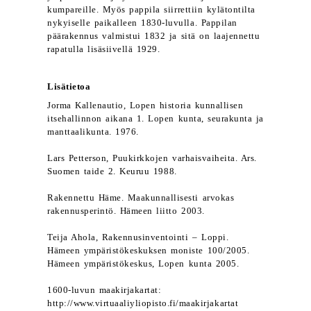
kumpareille. Myös pappila siirrettiin kylätontilta
nykyiselle paikalleen 1830-luvulla. Pappilan
päärakennus valmistui 1832 ja sitä on laajennettu
rapatulla lisäsiivellä 1929.
Lisätietoa
Jorma Kallenautio, Lopen historia kunnallisen
itsehallinnon aikana 1. Lopen kunta, seurakunta ja
manttaalikunta. 1976.
Lars Petterson, Puukirkkojen varhaisvaiheita. Ars.
Suomen taide 2. Keuruu 1988.
Rakennettu Häme. Maakunnallisesti arvokas
rakennusperintö. Hämeen liitto 2003.
Teija Ahola, Rakennusinventointi – Loppi.
Hämeen ympäristökeskuksen moniste 100/2005.
Hämeen ympäristökeskus, Lopen kunta 2005.
1600-luvun maakirjakartat:
http://www.virtuaaliyliopisto.fi/maakirjakartat