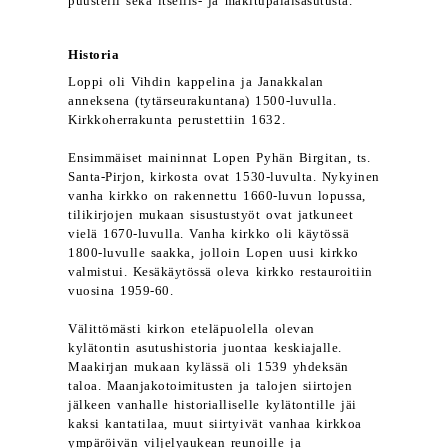
puustelli sekä itsellis- ja mäkitupalaisasutusta.
Historia
Loppi oli Vihdin kappelina ja Janakkalan
anneksena (tytärseurakuntana) 1500-luvulla.
Kirkkoherrakunta perustettiin 1632.
Ensimmäiset maininnat Lopen Pyhän Birgitan, ts.
Santa-Pirjon, kirkosta ovat 1530-luvulta. Nykyinen
vanha kirkko on rakennettu 1660-luvun lopussa,
tilikirjojen mukaan sisustustyöt ovat jatkuneet
vielä 1670-luvulla. Vanha kirkko oli käytössä
1800-luvulle saakka, jolloin Lopen uusi kirkko
valmistui. Kesäkäytössä oleva kirkko restauroitiin
vuosina 1959-60.
Välittömästi kirkon eteläpuolella olevan
kylätontin asutushistoria juontaa keskiajalle.
Maakirjan mukaan kylässä oli 1539 yhdeksän
taloa. Maanjakotoimitusten ja talojen siirtojen
jälkeen vanhalle historialliselle kylätontille jäi
kaksi kantatilaa, muut siirtyivät vanhaa kirkkoa
ympäröivän viljelyaukean reunoille ja