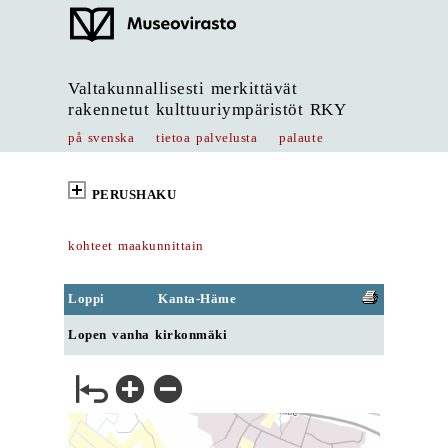
Valtakunnallisesti merkittävät
rakennetut kulttuuriympäristöt RKY
på svenska
tietoa palvelusta
palaute
PERUSHAKU
kohteet maakunnittain
Loppi
Kanta-Häme
Lopen vanha kirkonmäki