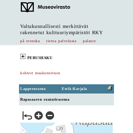
Valtakunnallisesti merkittävät
rakennetut kulttuuriympäristöt RKY
på svenska
tietoa palvelusta
palaute
PERUSHAKU
kohteet maakunnittain
Lappeenranta
Etelä-Karjala
Rapasaaren rautatieasema