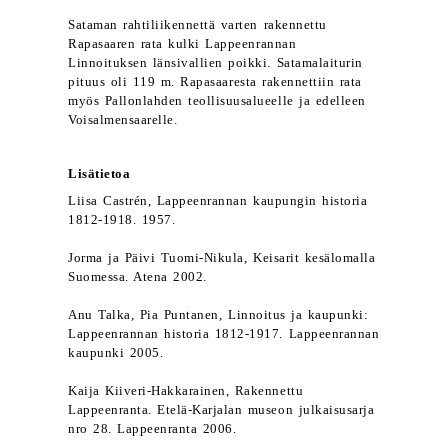
Sataman rahtiliikennettä varten rakennettu
Rapasaaren rata kulki Lappeenrannan
Linnoituksen länsivallien poikki. Satamalaiturin
pituus oli 119 m. Rapasaaresta rakennettiin rata
myös Pallonlahden teollisuusalueelle ja edelleen
Voisalmensaarelle.
Lisätietoa
Liisa Castrén, Lappeenrannan kaupungin historia
1812-1918. 1957.
Jorma ja Päivi Tuomi-Nikula, Keisarit kesälomalla
Suomessa. Atena 2002.
Anu Talka, Pia Puntanen, Linnoitus ja kaupunki:
Lappeenrannan historia 1812-1917. Lappeenrannan
kaupunki 2005.
Kaija Kiiveri-Hakkarainen, Rakennettu
Lappeenranta. Etelä-Karjalan museon julkaisusarja
nro 28. Lappeenranta 2006.