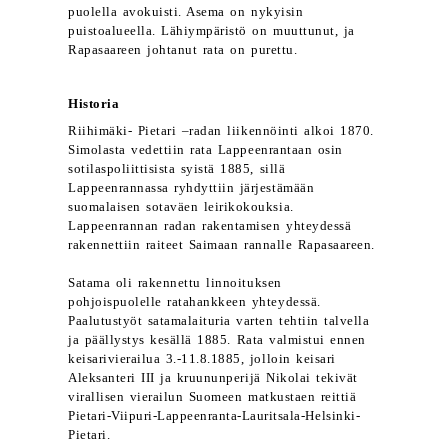
puolella avokuisti. Asema on nykyisin
puistoalueella. Lähiympäristö on muuttunut, ja
Rapasaareen johtanut rata on purettu.
Historia
Riihimäki- Pietari –radan liikennöinti alkoi 1870.
Simolasta vedettiin rata Lappeenrantaan osin
sotilaspoliittisista syistä 1885, sillä
Lappeenrannassa ryhdyttiin järjestämään
suomalaisen sotaväen leirikokouksia.
Lappeenrannan radan rakentamisen yhteydessä
rakennettiin raiteet Saimaan rannalle Rapasaareen.
Satama oli rakennettu linnoituksen
pohjoispuolelle ratahankkeen yhteydessä.
Paalutustyöt satamalaituria varten tehtiin talvella
ja päällystys kesällä 1885. Rata valmistui ennen
keisarivierailua 3.-11.8.1885, jolloin keisari
Aleksanteri III ja kruununperijä Nikolai tekivät
virallisen vierailun Suomeen matkustaen reittiä
Pietari-Viipuri-Lappeenranta-Lauritsala-Helsinki-
Pietari.