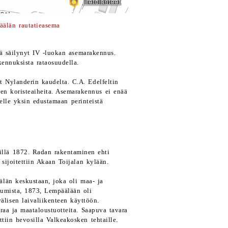
älän rautatieasema
 säilynyt IV -luokan asemarakennus.
kennuksista rataosuudella.
t Nylanderin kaudelta. C.A. Edelfeltin
ujen koristeaiheita. Asemarakennus ei enää
elle yksin edustamaan perinteistä
villä 1872. Radan rakentaminen ehti
sijoitettiin Akaan Toijalan kylään.
län keskustaan, joka oli maa- ja
tumista, 1873, Lempäälään oli
lisen laivaliikenteen käyttöön.
aa ja maataloustuotteita. Saapuva tavara
ttiin hevosilla Valkeakosken tehtaille.