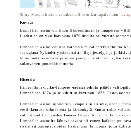
Siirry Museoviraston valtakunnalliseen karttapalveluun:
Lempä
Kuvaus
Lempäälän asema on ainoa Hämeenlinnan ja Tampereen välillä
Lisäksi se on yksi harvoista 1870-luvulta säilyneistä asemara
Lempäälän asema edustaa varhaista rautatiearkkitehtuuria Knu
seuraajana Nylander yksinkertaisti tilajärjestelyjä ja julkisiv
toimi rautatieasemana ja se on jäänyt uusiutuneen kylän kesk
radanvarren puuarkkitehtuuria.
Historia
Hämeenlinna-Turku-Tampere -radasta tehtiin päätös valtiopäi
Lempäälään 1874 ja se vihittiin käyttöön 1876. Risteysasema 
Lempäälän asema sijoitettiin Lempoisiin eli nykyiseen Lempää
vesiliikenteen solmukohta ja kirkonkylä. Ennen radan valmis
valmistunut Lempoisten kanava Hämeenlinnan ja Tampereen vä
Lempäälän asemalta lähtevä tavara oli ennen kaikkea puutavar
sisälsi siirtomaatavaroiden lisäksi mm. lumppuja, joita kuljete