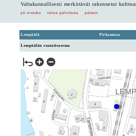
Valtakunnallisesti merkittävät rakennetut kulttu
på svenska
tietoa palvelusta
palaute
Lempäälä
Pirkanmaa
Lempäälän rautatieasema