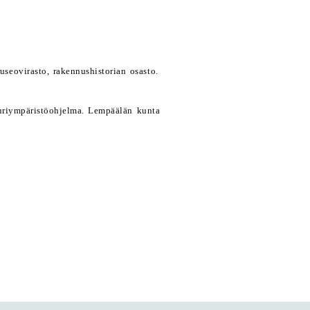
seovirasto, rakennushistorian osasto.
tuuriympäristöohjelma. Lempäälän kunta