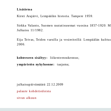
Lisätietoa
Kirsti Arajärvi, Lempäälän historia. Tampere 1959.
Sirkka Valanto, Suomen rautatieasemat vuosina 1857-1920. Mu
Julkaisu 11/1982.
Eija Teivas, Teiden varsilla ja vesireiteillä: Lempäälän kult
2006.
kohteeseen sisältyy:
liikenteenrakennus;
ympäristön nykyluonne:
taajama;
julkaisupäivämäärä 22.12.2009
palaute kohdetiedoista
sivun alkuun