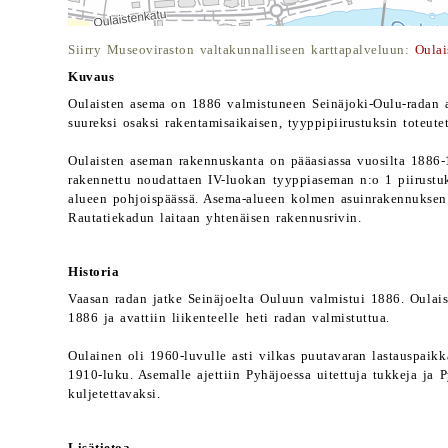
Siirry Museoviraston valtakunnalliseen karttapalveluun:
Oulai
Kuvaus
Oulaisten asema on 1886 valmistuneen Seinäjoki-Oulu-radan a
suureksi osaksi rakentamisaikaisen, tyyppipiirustuksin toteute
Oulaisten aseman rakennuskanta on pääasiassa vuosilta 1886
rakennettu noudattaen IV-luokan tyyppiaseman n:o 1 piirustuk
alueen pohjoispäässä. Asema-alueen kolmen asuinrakennuksen
Rautatiekadun laitaan yhtenäisen rakennusrivin.
Historia
Vaasan radan jatke Seinäjoelta Ouluun valmistui 1886. Oulais
1886 ja avattiin liikenteelle heti radan valmistuttua.
Oulainen oli 1960-luvulle asti vilkas puutavaran lastauspaikk
1910-luku. Asemalle ajettiin Pyhäjoessa uitettuja tukkeja ja 
kuljetettavaksi.