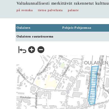
Valtakunnallisesti merkittävät rakennetut kulttu
på svenska
tietoa palvelusta
palaute
Oulainen
Pohjois-Pohjanmaa
Oulaisten rautatieasema