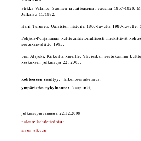
Lisätietoa
Sirkka Valanto, Suomen rautatieasemat vuosina 1857-1920. Mu
Julkaisu 11/1982.
Harri Turunen, Oulaisten historia 1860-luvulta 1980-luvulle.
Pohjois-Pohjanmaan kulttuurihistoriallisesti merkittävät koht
seutukaavaliitto 1993.
Sari Alajoki, Kirkoilta kareille. Ylivieskan seutukunnan kult
keskuksen julkaisuja 22, 2005.
kohteeseen sisältyy:
liikenteenrakennus;
ympäristön nykyluonne:
kaupunki;
julkaisupäivämäärä 22.12.2009
palaute kohdetiedoista
sivun alkuun