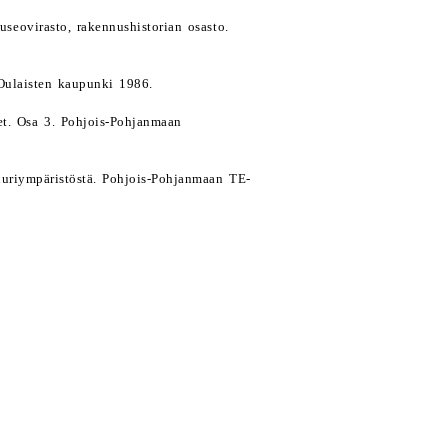
seovirasto, rakennushistorian osasto.
 Oulaisten kaupunki 1986.
eet. Osa 3. Pohjois-Pohjanmaan
tuuriympäristöstä. Pohjois-Pohjanmaan TE-