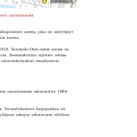
sten rautatieasema
lkuperäinen asema, joka on säilyttänyt
tun asunsa.
-1910. Seinäjoki-Oulu-radan asema on
sia. Asemarakennus sijaitsee asema-
 talousrakennukset muodostavat
ten rautatieasema rakennettiin 1884-
a. Tavaraliikenteen huippuaikaa oli
Pyhäjoen sahojen sahatavaraa edelleen