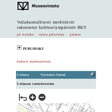
Valtakunnallisesti merkittävät
rakennetut kulttuuriympäristöt RKY
på svenska
tietoa palvelusta
palaute
PERUSHAKU
kohteet maakunnittain
Loimaa
Varsinais-Suomi
Loimaan rautatieasema