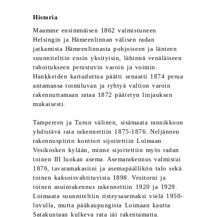
Historia
Maamme ensimmäisen 1862 valmistuneen
Helsingin ja Hämeenlinnan välisen radan
jatkamista Hämeenlinnasta pohjoiseen ja länteen
suunniteltiin ensin yksityisin, lähinnä venäläiseen
rahoitukseen perustuvin varoin ja voimin.
Hankkeiden kariuduttua päätti senaatti 1874 perua
antamansa toimiluvan ja ryhtyä valtion varoin
rakennuttamaan rataa 1872 päätetyn linjauksen
mukaisesti.
Tampereen ja Turun välinen, sisämaata rannikkoon
yhdistävä rata rakennettiin 1875-1876. Neljännen
rakennuspiirin konttori sijoitettiin Loimaan
Vesikosken kylään, minne sijoitettiin myös radan
toinen III luokan asema. Asemarakennus valmistui
1876, tavaramakasiini ja asemapäällikön talo sekä
toinen kaksoisvahtituvista 1898. Vesitorni ja
toinen asuinrakennus rakennettiin 1920 ja 1929.
Loimaata suunniteltiin risteysasemaksi vielä 1950-
luvulla, mutta pääkaupungista Loimaan kautta
Satakuntaan kulkeva rata jäi rakentamatta.