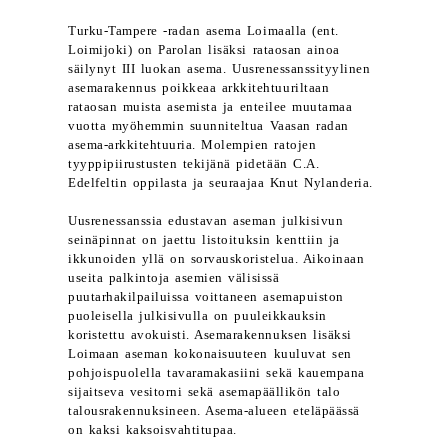
Turku-Tampere -radan asema Loimaalla (ent.
Loimijoki) on Parolan lisäksi rataosan ainoa
säilynyt III luokan asema. Uusrenessanssityylinen
asemarakennus poikkeaa arkkitehtuuriltaan
rataosan muista asemista ja enteilee muutamaa
vuotta myöhemmin suunniteltua Vaasan radan
asema-arkkitehtuuria. Molempien ratojen
tyyppipiirustusten tekijänä pidetään C.A.
Edelfeltin oppilasta ja seuraajaa Knut Nylanderia.
Uusrenessanssia edustavan aseman julkisivun
seinäpinnat on jaettu listoituksin kenttiin ja
ikkunoiden yllä on sorvauskoristelua. Aikoinaan
useita palkintoja asemien välisissä
puutarhakilpailuissa voittaneen asemapuiston
puoleisella julkisivulla on puuleikkauksin
koristettu avokuisti. Asemarakennuksen lisäksi
Loimaan aseman kokonaisuuteen kuuluvat sen
pohjoispuolella tavaramakasiini sekä kauempana
sijaitseva vesitorni sekä asemapäällikön talo
talousrakennuksineen. Asema-alueen eteläpäässä
on kaksi kaksoisvahtitupaa.