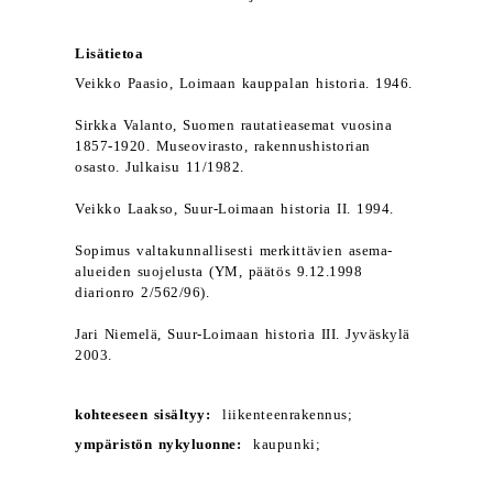
Lisätietoa
Veikko Paasio, Loimaan kauppalan historia. 1946.
Sirkka Valanto, Suomen rautatieasemat vuosina
1857-1920. Museovirasto, rakennushistorian
osasto. Julkaisu 11/1982.
Veikko Laakso, Suur-Loimaan historia II. 1994.
Sopimus valtakunnallisesti merkittävien asema-
alueiden suojelusta (YM, päätös 9.12.1998
diarionro 2/562/96).
Jari Niemelä, Suur-Loimaan historia III. Jyväskylä
2003.
kohteeseen sisältyy:
liikenteenrakennus;
ympäristön nykyluonne:
kaupunki;