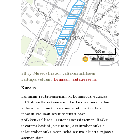
Siirry Museoviraston valtakunnalliseen
karttapalveluun:
Loimaan rautatieasema
Kuvaus
Loimaan rautatieaseman kokonaisuus edustaa
1870-luvulla rakennetun Turku-Tampere radan
väliasemaa, jonka kokonaisuuteen kuuluu
rataosuudellaan arkkitehtuuriltaan
poikkeuksellisen uusrenessanssiaseman lisäksi
tavaramakasiini, vesitorni, asuinrakennuksia
talousrakennuksineen sekä asema-aluetta rajaava
asemapuisto.