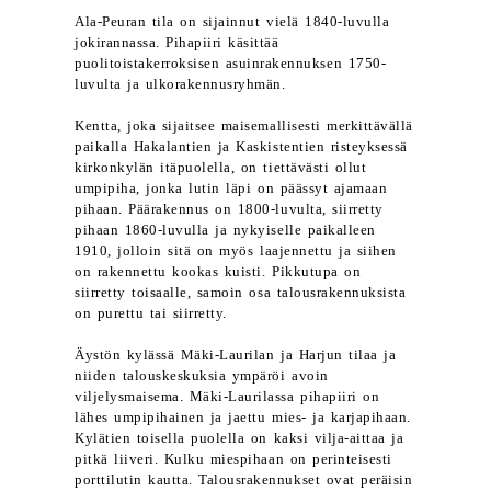
Ala-Peuran tila on sijainnut vielä 1840-luvulla
jokirannassa. Pihapiiri käsittää
puolitoistakerroksisen asuinrakennuksen 1750-
luvulta ja ulkorakennusryhmän.
Kentta, joka sijaitsee maisemallisesti merkittävällä
paikalla Hakalantien ja Kaskistentien risteyksessä
kirkonkylän itäpuolella, on tiettävästi ollut
umpipiha, jonka lutin läpi on päässyt ajamaan
pihaan. Päärakennus on 1800-luvulta, siirretty
pihaan 1860-luvulla ja nykyiselle paikalleen
1910, jolloin sitä on myös laajennettu ja siihen
on rakennettu kookas kuisti. Pikkutupa on
siirretty toisaalle, samoin osa talousrakennuksista
on purettu tai siirretty.
Äystön kylässä Mäki-Laurilan ja Harjun tilaa ja
niiden talouskeskuksia ympäröi avoin
viljelysmaisema. Mäki-Laurilassa pihapiiri on
lähes umpipihainen ja jaettu mies- ja karjapihaan.
Kylätien toisella puolella on kaksi vilja-aittaa ja
pitkä liiveri. Kulku miespihaan on perinteisesti
porttilutin kautta. Talousrakennukset ovat peräisin