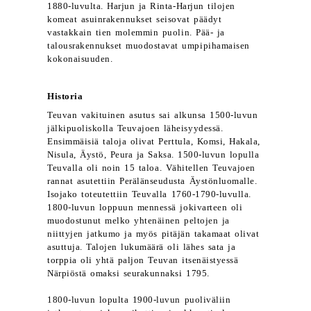
1880-luvulta. Harjun ja Rinta-Harjun tilojen
komeat asuinrakennukset seisovat päädyt
vastakkain tien molemmin puolin. Pää- ja
talousrakennukset muodostavat umpipihamaisen
kokonaisuuden.
Historia
Teuvan vakituinen asutus sai alkunsa 1500-luvun
jälkipuoliskolla Teuvajoen läheisyydessä.
Ensimmäisiä taloja olivat Perttula, Komsi, Hakala,
Nisula, Äystö, Peura ja Saksa. 1500-luvun lopulla
Teuvalla oli noin 15 taloa. Vähitellen Teuvajoen
rannat asutettiin Perälänseudusta Äystönluomalle.
Isojako toteutettiin Teuvalla 1760-1790-luvulla.
1800-luvun loppuun mennessä jokivarteen oli
muodostunut melko yhtenäinen peltojen ja
niittyjen jatkumo ja myös pitäjän takamaat olivat
asuttuja. Talojen lukumäärä oli lähes sata ja
torppia oli yhtä paljon Teuvan itsenäistyessä
Närpiöstä omaksi seurakunnaksi 1795.
1800-luvun lopulta 1900-luvun puoliväliin