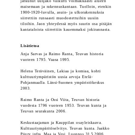
jatkunut uusjako vaikutti voimakkaasti alueen
maisemaan ja rakennuskantaan. Tuolloin, etenkin
1900-1920-luvulla, asuin- ja ulkorakennuksia
siirrettiin runsaasti muodostettuihin uusiin
tiloihin. Jaon yhteydessä myös suurin osa pitäjän
kantataloista siirrettiin kauemmaksi jokirannasta.
Lisätietoa
Anja Sarvas ja Raimo Ranta, Teuvan historia
vuoteen 1795. Vaasa 1995.
Helena Teräväinen, Lakiaa ja komiaa, kohti
kulttuuriympäristön uusia arvoja Etelä-
Pohjanmaalla. Länsi-Suomen ympäristökeskus
2003.
Raimo Ranta ja Ossi Viita, Teuvan historia
vuodesta 1796 vuoteen 1953. Teuvan kunta ja
Teuvan seurakunta 2006.
Keskustaajaman ja Kauppilan osayleiskaava.
Kulttuuriympäritöselvitys. Teuvan kunta. Jaakko
Pöyry infra. Maa ja Vesi. Luonnos 31.5.2006.