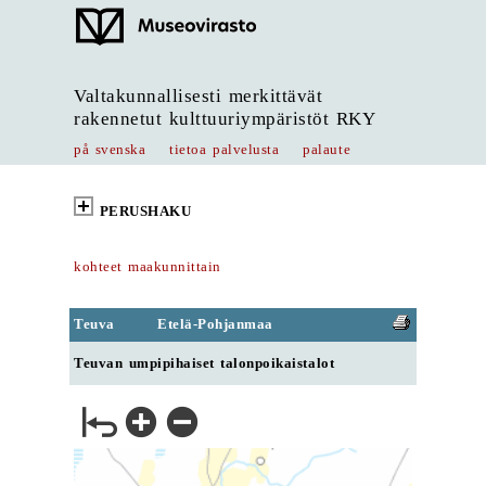
Valtakunnallisesti merkittävät
rakennetut kulttuuriympäristöt RKY
på svenska
tietoa palvelusta
palaute
PERUSHAKU
kohteet maakunnittain
Teuva
Etelä-Pohjanmaa
Teuvan umpipihaiset talonpoikaistalot