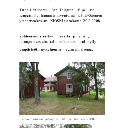
Tiina Lehtisaari - Sari Tallgren - Eija-Liisa
Kangas, Pohjanmaan inventointi. Länsi-Suomen
ympäristökeskus. KIOSKI-tietokanta 20.3.2008.
kohteeseen sisältyy:
navetta; pihapiiri;
talonpoikaistalo; talousrakennus; tuulimylly;
ympäristön nykyluonne:
agraarimaisema;
Latva-Komsin pihapiiri. Maria Kurtén 2006.