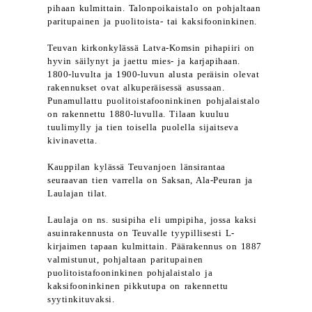
pihaan kulmittain. Talonpoikaistalo on pohjaltaan
paritupainen ja puolitoista- tai kaksifooninkinen.
Teuvan kirkonkylässä Latva-Komsin pihapiiri on
hyvin säilynyt ja jaettu mies- ja karjapihaan.
1800-luvulta ja 1900-luvun alusta peräisin olevat
rakennukset ovat alkuperäisessä asussaan.
Punamullattu puolitoistafooninkinen pohjalaistalo
on rakennettu 1880-luvulla. Tilaan kuuluu
tuulimylly ja tien toisella puolella sijaitseva
kivinavetta.
Kauppilan kylässä Teuvanjoen länsirantaa
seuraavan tien varrella on Saksan, Ala-Peuran ja
Laulajan tilat.
Laulaja on ns. susipiha eli umpipiha, jossa kaksi
asuinrakennusta on Teuvalle tyypillisesti L-
kirjaimen tapaan kulmittain. Päärakennus on 1887
valmistunut, pohjaltaan paritupainen
puolitoistafooninkinen pohjalaistalo ja
kaksifooninkinen pikkutupa on rakennettu
syytinkituvaksi.