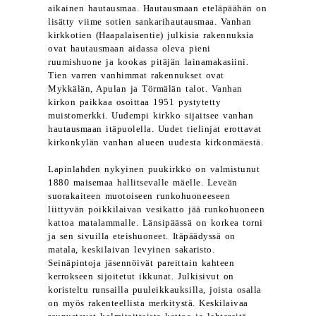
aikainen hautausmaa. Hautausmaan eteläpäähän on
lisätty viime sotien sankarihautausmaa. Vanhan
kirkkotien (Haapalaisentie) julkisia rakennuksia
ovat hautausmaan aidassa oleva pieni
ruumishuone ja kookas pitäjän lainamakasiini.
Tien varren vanhimmat rakennukset ovat
Mykkälän, Apulan ja Törmälän talot. Vanhan
kirkon paikkaa osoittaa 1951 pystytetty
muistomerkki. Uudempi kirkko sijaitsee vanhan
hautausmaan itäpuolella. Uudet tielinjat erottavat
kirkonkylän vanhan alueen uudesta kirkonmäestä.
Lapinlahden nykyinen puukirkko on valmistunut
1880 maisemaa hallitsevalle mäelle. Leveän
suorakaiteen muotoiseen runkohuoneeseen
liittyvän poikkilaivan vesikatto jää runkohuoneen
kattoa matalammalle. Länsipäässä on korkea torni
ja sen sivuilla eteishuoneet. Itäpäädyssä on
matala, keskilaivan levyinen sakaristo.
Seinäpintoja jäsennöivät pareittain kahteen
kerrokseen sijoitetut ikkunat. Julkisivut on
koristeltu runsailla puuleikkauksilla, joista osalla
on myös rakenteellista merkitystä. Keskilaivaa