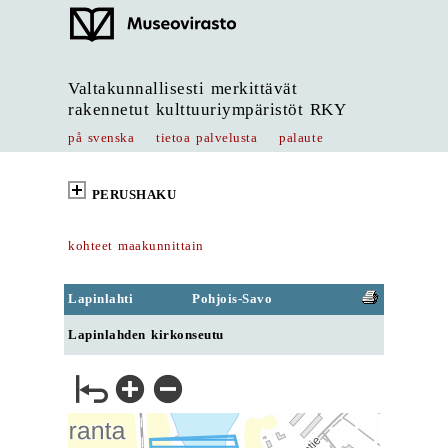
Valtakunnallisesti merkittävät
rakennetut kulttuuriympäristöt RKY
på svenska
tietoa palvelusta
palaute
PERUSHAKU
kohteet maakunnittain
Lapinlahti
Pohjois-Savo
Lapinlahden kirkonseutu