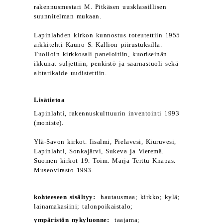
rakennusmestari M. Pitkäsen uusklassillisen
suunnitelman mukaan.
Lapinlahden kirkon kunnostus toteutettiin 1955
arkkitehti Kauno S. Kallion piirustuksilla.
Tuolloin kirkkosali paneloitiin, kuoriseinän
ikkunat suljettiin, penkistö ja saarnastuoli sekä
alttarikaide uudistettiin.
Lisätietoa
Lapinlahti, rakennuskulttuurin inventointi 1993
(moniste).
Ylä-Savon kirkot. Iisalmi, Pielavesi, Kiuruvesi,
Lapinlahti, Sonkajärvi, Sukeva ja Vieremä.
Suomen kirkot 19. Toim. Marja Terttu Knapas.
Museovirasto 1993.
kohteeseen sisältyy:
hautausmaa; kirkko; kylä;
lainamakasiini; talonpoikaistalo;
ympäristön nykyluonne:
taajama;