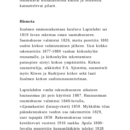
reunustavat kolmitaitteista kattoa ja lehtereitä
kannattelevat pilarit.
Historia
Iisalmen emäseurakuntaan kuuluva Lapinlahti sai
1819 luvan rakentaa oman saarnahuoneen.
Saarnahuone valmistui 1826, mutta purettiin 1881
uuden kirkon valmistumisen jälkeen. Uusi kirkko
rakennettiin 1877-1880 vanhan kirkonkylän
reunamalle, ja kirkonkylän rakentamisen
painopiste siirtyi kirkon ympäristöön. Kirkon
suunnittelija, arkkitehti F.A. Sjöström, suunnitteli
myös Kiteen ja Kurkijoen kirkot sekä laati
Iisalmen kirkon uudistussuunnitelman.
Lapinlahden vanha rukoushuoneen aikainen
hautausmaa jäi pois käytöstä 1887. Hautausmaan
ruumishuone valmistui 1840-luvulla,
viljamakasiini (lainajyvästö) 1859. Mykkälän tilan
päärakennuksen vanhin osa rakennettiin 1829,
uusi tupapää 1859. Rakennuksessa toimi
kestikievari vuoteen 1916 saakka. Apula 1800-
luvulta muutettiin kunnanlääkärin taloksi 1928