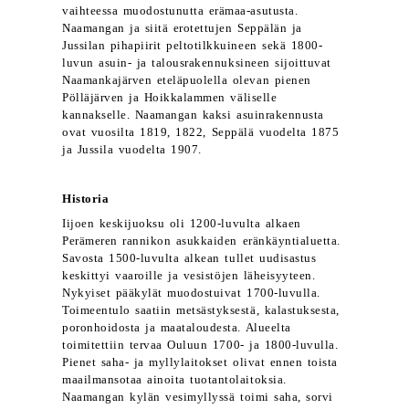
vaihteessa muodostunutta erämaa-asutusta.
Naamangan ja siitä erotettujen Seppälän ja
Jussilan pihapiirit peltotilkkuineen sekä 1800-
luvun asuin- ja talousrakennuksineen sijoittuvat
Naamankajärven eteläpuolella olevan pienen
Pölläjärven ja Hoikkalammen väliselle
kannakselle. Naamangan kaksi asuinrakennusta
ovat vuosilta 1819, 1822, Seppälä vuodelta 1875
ja Jussila vuodelta 1907.
Historia
Iijoen keskijuoksu oli 1200-luvulta alkaen
Perämeren rannikon asukkaiden eränkäyntialuetta.
Savosta 1500-luvulta alkean tullet uudisastus
keskittyi vaaroille ja vesistöjen läheisyyteen.
Nykyiset pääkylät muodostuivat 1700-luvulla.
Toimeentulo saatiin metsästyksestä, kalastuksesta,
poronhoidosta ja maataloudesta. Alueelta
toimitettiin tervaa Ouluun 1700- ja 1800-luvulla.
Pienet saha- ja myllylaitokset olivat ennen toista
maailmansotaa ainoita tuotantolaitoksia.
Naamangan kylän vesimyllyssä toimi saha, sorvi