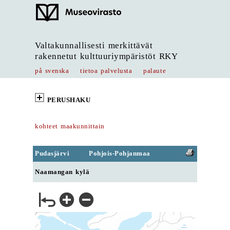
Valtakunnallisesti merkittävät
rakennetut kulttuuriympäristöt RKY
på svenska
tietoa palvelusta
palaute
PERUSHAKU
kohteet maakunnittain
Pudasjärvi
Pohjois-Pohjanmaa
Naamangan kylä