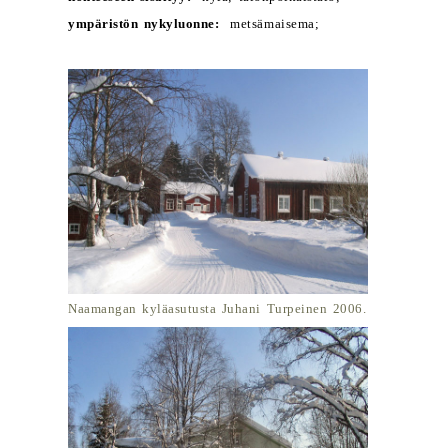
ympäristön nykyluonne:
metsämaisema;
Naamangan kyläasutusta Juhani Turpeinen 2006.