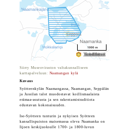
Siirry Museoviraston valtakunnalliseen
karttapalveluun:
Naamangan kylä
Kuvaus
Syötteenkylän Naamangassa, Naamangan, Seppälän
ja Jussilan talot muodostavat koillismaalaista
erämaa-asutusta ja sen rakentamistraditiota
edustavan kokonaisuuden.
Iso-Syötteen tunturin ja nykyisen Syötteen
kansallispuiston maisemassa oleva Naamanka on
Iijoen keskijuoksulle 1700- ja 1800-luvun