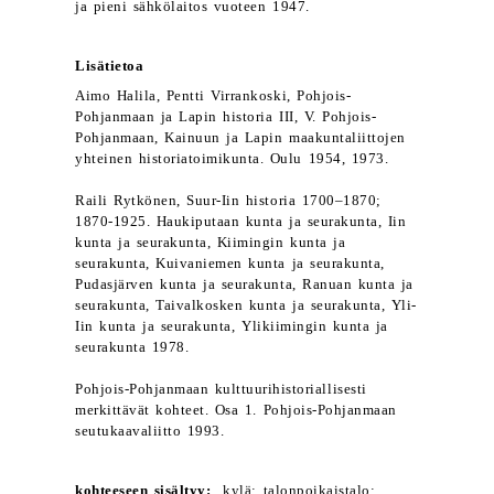
ja pieni sähkölaitos vuoteen 1947.
Lisätietoa
Aimo Halila, Pentti Virrankoski, Pohjois-
Pohjanmaan ja Lapin historia III, V. Pohjois-
Pohjanmaan, Kainuun ja Lapin maakuntaliittojen
yhteinen historiatoimikunta. Oulu 1954, 1973.
Raili Rytkönen, Suur-Iin historia 1700–1870;
1870-1925. Haukiputaan kunta ja seurakunta, Iin
kunta ja seurakunta, Kiimingin kunta ja
seurakunta, Kuivaniemen kunta ja seurakunta,
Pudasjärven kunta ja seurakunta, Ranuan kunta ja
seurakunta, Taivalkosken kunta ja seurakunta, Yli-
Iin kunta ja seurakunta, Ylikiimingin kunta ja
seurakunta 1978.
Pohjois-Pohjanmaan kulttuurihistoriallisesti
merkittävät kohteet. Osa 1. Pohjois-Pohjanmaan
seutukaavaliitto 1993.
kohteeseen sisältyy:
kylä; talonpoikaistalo;