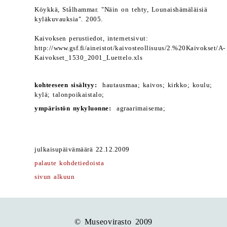
Köykkä, Stålhammar. "Näin on tehty, Lounaishämäläisiä
kyläkuvauksia". 2005.
Kaivoksen perustiedot, internetsivut:
http://www.gsf.fi/aineistot/kaivosteollisuus/2.%20Kaivokset/A-
Kaivokset_1530_2001_Luettelo.xls
kohteeseen sisältyy:
hautausmaa; kaivos; kirkko; koulu;
kylä; talonpoikaistalo;
ympäristön nykyluonne:
agraarimaisema;
julkaisupäivämäärä 22.12.2009
palaute kohdetiedoista
sivun alkuun
© Museovirasto 2009