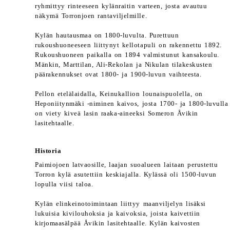
ryhmittyy rinteeseen kylänraitin varteen, josta avautuu
näkymä Torronjoen rantaviljelmille.
Kylän hautausmaa on 1800-luvulta. Purettuun
rukoushuoneeseen liittynyt kellotapuli on rakennettu 1892.
Rukoushuoneen paikalla on 1894 valmistunut kansakoulu.
Mänkin, Marttilan, Ali-Rekolan ja Nikulan tilakeskusten
päärakennukset ovat 1800- ja 1900-luvun vaihteesta.
Pellon etelälaidalla, Keinukallion lounaispuolella, on
Heponiitynmäki -niminen kaivos, josta 1700- ja 1800-luvulla
on viety kiveä lasin raaka-aineeksi Someron Åvikin
lasitehtaalle.
Historia
Paimiojoen latvaosille, laajan suoalueen laitaan perustettu
Torron kylä asutettiin keskiajalla. Kylässä oli 1500-luvun
lopulla viisi taloa.
Kylän elinkeinotoimintaan liittyy maanviljelyn lisäksi
lukuisia kivilouhoksia ja kaivoksia, joista kaivettiin
kirjomaasälpää Åvikin lasitehtaalle. Kylän kaivosten