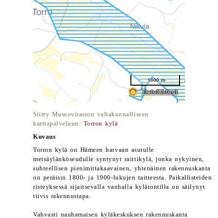
Siirry Museoviraston valtakunnalliseen
karttapalveluun:
Torron kylä
Kuvaus
Torron kylä on Hämeen harvaan asutulle
metsäylänköseudulle syntynyt raittikylä, jonka nykyinen,
suhteellisen pienimittakaavainen, yhtenäinen rakennuskanta
on peräisin 1800- ja 1900-lukujen taitteesta. Paikallisteiden
risteyksessä sijaitsevalla vanhalla kylätontilla on säilynyt
tiivis rakennustapa.
Vahvasti nauhamaisen kyläkeskuksen rakennuskanta