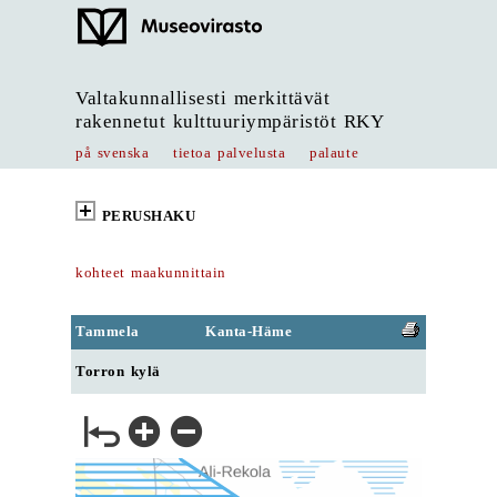
Valtakunnallisesti merkittävät
rakennetut kulttuuriympäristöt RKY
på svenska
tietoa palvelusta
palaute
PERUSHAKU
kohteet maakunnittain
Tammela
Kanta-Häme
Torron kylä