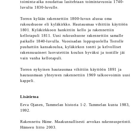
toiminta-aika noudattaa lasitehtaan toimintavuosia 1740-
luvulta 1830-luvulle.
Torron kylään rakennettiin 1800-luvun alussa oma
rukoushuone eli kyläkirkko. Hautausmaa vihittiin käyttöön
1801. Kyläkirkkoon hankittiin kello ja rakennettiin
kellotapuli 1811. Uusi rukoushuone rakennettiin samalle
paikalle 1840-luvulla. Vuosisadan loppupuolella Torrolle
puuhattiin kansakoulua, kyläkirkon tontti ja kelvolliset
rakennusaineet luovutettiin koulun hyväksi ja tontille jäi
vain vanha kellotapuli.
Torron nykyinen hautausmaa vihittiin käyttöön 1891 ja
hautausmaan yhteyteen rakennettiin 1969 talkoovoimin uusi
kappeli.
Lisätietoa
Eeva Ojanen, Tammelan historia 1-2. Tammelan kunta 1983,
1992.
Rakennettu Häme. Maakunnallisesti arvokas rakennusperintö.
Hämeen liitto 2003.