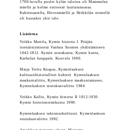
1700-luvulla puolet kylän taloista oli Mammulan
mäellä ja kolme entisessä lauttarannassa.
Kahrinsaarella, Hirvenmäellä ja Heikkilän niemellä
oli kussakin yksi talo.
Lisätietoa
Veikko Mattila, Kymin historia I. Pitäjän
itsenäistymisestä Vanhan Suomen yhdistämiseen
1642-1812. Kymin seurakunta, Kymin kunta,
Karhulan kauppala. Kouvola 1960.
Marja Terttu Knapas, Kymenlaakson
kulttuurihistorialliset kohteet. Kymenlaakson
maakuntaliitto, Kymenlaakson maakuntamuseo,
Kymenlaakson seutukaavaliitto 1984.
Veikko Kallio, Kymin historia II 1812-1950.
Kymin historiatoimikunta 1990.
Kymenlaakson rakennuskulttuuri. Kymenlaakson
seutukaavaliitto 1992.