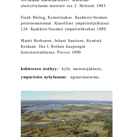
Arvokkaat maisema-alueet. Maisema-
aluetyöryhmän mietintö osa 2. Helsinki 1993.
Frank Hering, Kymenlaakso. Kaakkois-Suomen
perinnemaisemat. Alueelliset ympäristöjulkaisut
124. Kaakkois-Suomen ympäristökeskus 1999.
Martti Korhonen, Juhani Saarinen, Kymistä
Kotkaan. Osa I. Kotkan kaupungin
historiatoimikunta. Porvoo 1999.
kohteeseen sisältyy:
kylä; muinaisjäännös;
ympäristön nykyluonne:
agraarimaisema;