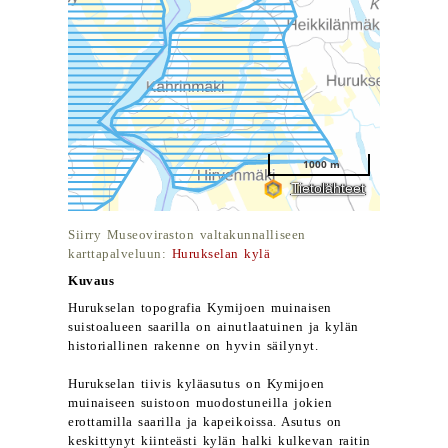
Siirry Museoviraston valtakunnalliseen
karttapalveluun:
Hurukselan kylä
Kuvaus
Hurukselan topografia Kymijoen muinaisen
suistoalueen saarilla on ainutlaatuinen ja kylän
historiallinen rakenne on hyvin säilynyt.
Hurukselan tiivis kyläasutus on Kymijoen
muinaiseen suistoon muodostuneilla jokien
erottamilla saarilla ja kapeikoissa. Asutus on
keskittynyt kiinteästi kylän halki kulkevan raitin