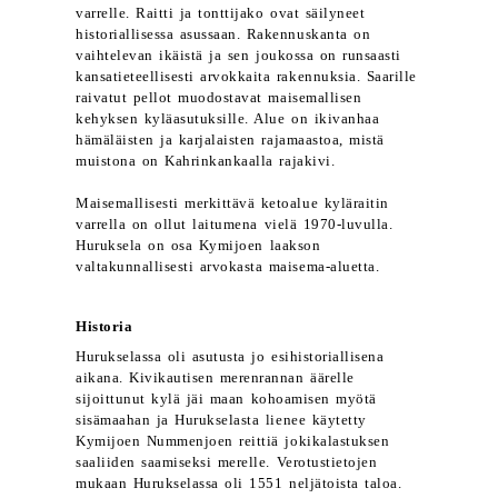
varrelle. Raitti ja tonttijako ovat säilyneet
historiallisessa asussaan. Rakennuskanta on
vaihtelevan ikäistä ja sen joukossa on runsaasti
kansatieteellisesti arvokkaita rakennuksia. Saarille
raivatut pellot muodostavat maisemallisen
kehyksen kyläasutuksille. Alue on ikivanhaa
hämäläisten ja karjalaisten rajamaastoa, mistä
muistona on Kahrinkankaalla rajakivi.
Maisemallisesti merkittävä ketoalue kyläraitin
varrella on ollut laitumena vielä 1970-luvulla.
Huruksela on osa Kymijoen laakson
valtakunnallisesti arvokasta maisema-aluetta.
Historia
Hurukselassa oli asutusta jo esihistoriallisena
aikana. Kivikautisen merenrannan äärelle
sijoittunut kylä jäi maan kohoamisen myötä
sisämaahan ja Hurukselasta lienee käytetty
Kymijoen Nummenjoen reittiä jokikalastuksen
saaliiden saamiseksi merelle. Verotustietojen
mukaan Hurukselassa oli 1551 neljätoista taloa.