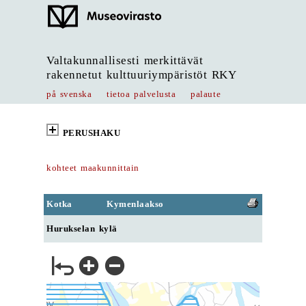
Valtakunnallisesti merkittävät
rakennetut kulttuuriympäristöt RKY
på svenska
tietoa palvelusta
palaute
PERUSHAKU
kohteet maakunnittain
Kotka
Kymenlaakso
Hurukselan kylä