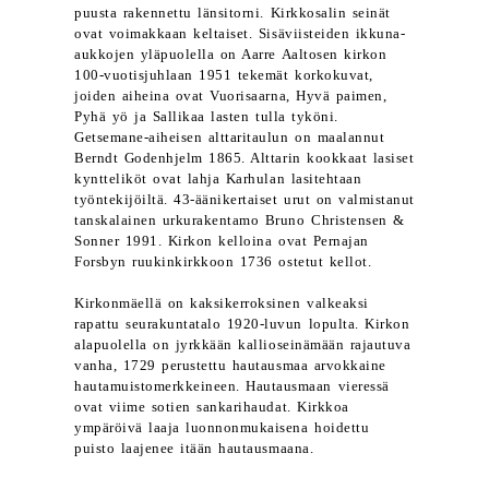
puusta rakennettu länsitorni. Kirkkosalin seinät
ovat voimakkaan keltaiset. Sisäviisteiden ikkuna-
aukkojen yläpuolella on Aarre Aaltosen kirkon
100-vuotisjuhlaan 1951 tekemät korkokuvat,
joiden aiheina ovat Vuorisaarna, Hyvä paimen,
Pyhä yö ja Sallikaa lasten tulla tyköni.
Getsemane-aiheisen alttaritaulun on maalannut
Berndt Godenhjelm 1865. Alttarin kookkaat lasiset
kyntteliköt ovat lahja Karhulan lasitehtaan
työntekijöiltä. 43-äänikertaiset urut on valmistanut
tanskalainen urkurakentamo Bruno Christensen &
Sonner 1991. Kirkon kelloina ovat Pernajan
Forsbyn ruukinkirkkoon 1736 ostetut kellot.
Kirkonmäellä on kaksikerroksinen valkeaksi
rapattu seurakuntatalo 1920-luvun lopulta. Kirkon
alapuolella on jyrkkään kallioseinämään rajautuva
vanha, 1729 perustettu hautausmaa arvokkaine
hautamuistomerkkeineen. Hautausmaan vieressä
ovat viime sotien sankarihaudat. Kirkkoa
ympäröivä laaja luonnonmukaisena hoidettu
puisto laajenee itään hautausmaana.