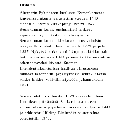
Historia
Alunperin Pyhtääseen kuulunut Kymenkartanon
kappeliseurakunta perustettiin vuoden 1440
tienoilla. Kymin kirkkopitäjä syntyi 1642.
Seurakunnan kolme ensimmäistä kirkkoa
sijaitsivat Kymenkartanon läheisyydessä.
Seurakunnan kolmas kirkkorakennus valmistui
nykyiselle vanhalle hautausmaalle 1729 ja paloi
1837. Nykyistä kirkkoa edeltänyt puukirkko paloi
heti valmistuttuaan 1843 ja uusi kirkko määrättiin
rakennettavaksi kivestä. Suomen
Intendentinkonttorissa laaditun piirustuksen
mukaan rakennettu, järjestyksessä seurakuntansa
viides kirkko, vihittiin käyttöön juhannuksena
1851.
Seurakuntatalo valmistui 1929 arkkitehti Ilmari
Launiksen piirtämänä. Sankarihauta-alueen
suunnitelmasta järjestettiin arkkitehtikilpailu 1943
ja arkkitehti Hilding Ekelundin suunnitelma
toteutettiin 1945.