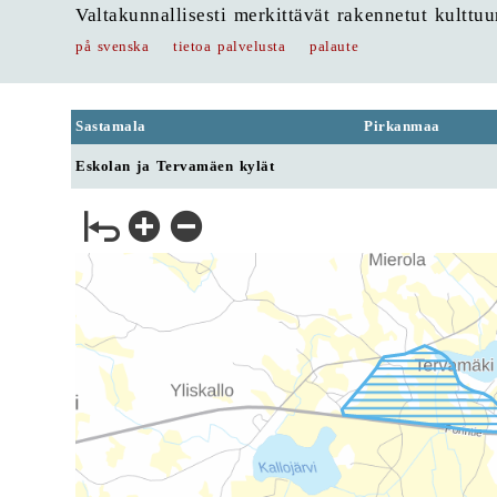
Valtakunnallisesti merkittävät rakennetut kulttu
på svenska
tietoa palvelusta
palaute
Sastamala
Pirkanmaa
Eskolan ja Tervamäen kylät