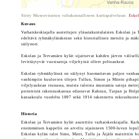
Siirry Museoviraston valtakunnalliseen karttapalveluun:
Eskol
Kuvaus
Varhaiskeskiajalla asutettujen yläsatakuntalaisten Eskolan ja 
edeltävä ryhmäkylärakenne sekä historiallinen metsiin ja mäk
säilyneet.
Eskolan ja Tervamäen kylät sijaitsevat kahden järven välisell
levittäytyvät vuosisatoja viljeltyinä olleet peltoaukeat.
Eskolan ryhmäkylässä on säilynyt huomattavan paljon vanha
vanhimpiin kuuluvien tilojen Tullun, Simon ja Märrin pihapiir
viljelyaukean reunassa, muista taloista muutamia satoja metr
perinteistä rakennuskantaa edustavat Kahnun, Turpan ja Holpi
kansakoulu vuodelta 1897 sekä 1914 rakennettu rukoushuone
Historia
Eskolan ja Tervamäen kylät asutettiin varhaiskeskiajalla. K
ensimmäisen kappelin on arveltu sijainneen 1500-luvun lopull
Eskolan kylän talot Simo, Märri, Tullu ja Äijälä mainittiin 