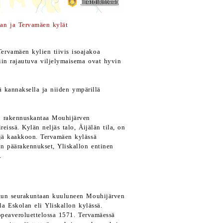
an ja Tervamäen kylät
Tervamäen kylien tiivis isoajakoa
iin rajautuva viljelymaisema ovat hyvin
ä kannaksella ja niiden ympärillä
a rakennuskantaa Mouhijärven
eissä. Kylän neljäs talo, Äijälän tila, on
ejä kaakkoon. Tervamäen kylässä
n päärakennukset, Yliskallon entinen
.
arkun seurakuntaan kuuluneen Mouhijärven
a Eskolan eli Yliskallon kylässä.
hopeaveroluettelossa 1571. Tervamäessä