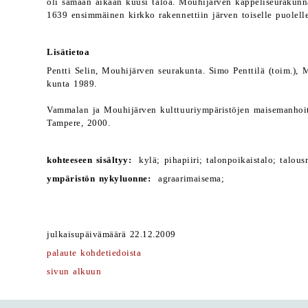
oli samaan aikaan kuusi taloa. Mouhijärven kappeliseurakunn
1639 ensimmäinen kirkko rakennettiin järven toiselle puolell
Lisätietoa
Pentti Selin, Mouhijärven seurakunta. Simo Penttilä (toim.),
kunta 1989.
Vammalan ja Mouhijärven kulttuuriympäristöjen maisemanhoit
Tampere, 2000.
kohteeseen sisältyy:
kylä; pihapiiri; talonpoikaistalo; talous
ympäristön nykyluonne:
agraarimaisema;
julkaisupäivämäärä 22.12.2009
palaute kohdetiedoista
sivun alkuun