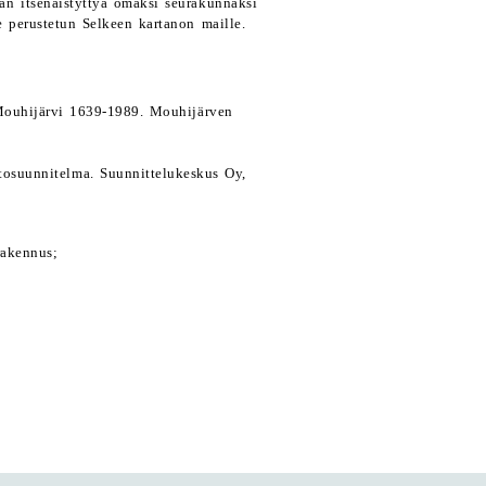
an itsenäistyttyä omaksi seurakunnaksi
e perustetun Selkeen kartanon maille.
 Mouhijärvi 1639-1989. Mouhijärven
osuunnitelma. Suunnittelukeskus Oy,
rakennus;