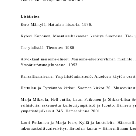
1600-luvun alkupuolella rustholli.
Lisätietoa
Eero Mäntylä, Hattulan historia. 1976.
Kyösti Koponen, Maantiesiltakannan kehitys Suomessa. Tie- j
Tie yhdistää. Tiemuseo 1986.
Arvokkaat maisema-alueet. Maisema-aluetyöryhmän mietintö. 
Ympäristönsuojeluosasto. 1993.
Kansallismaisema. Ympäristöministeriö. Alueiden käytön osast
Hattulan ja Tyrvännön kirkot. Suomen kirkot 20. Museoviras
Marja Mikkola, Heli Jutila, Lauri Putkonen ja Sirkka-Liisa S
esihistoria, rakennettu kultuuriympäristö ja luonto. Hämeen ym
ympäristöjulkaisut 245. Hämeenlinna 2001.
Lauri Putkonen ja Marja Ivars, Kyliä ja kortteleita. Hämeenli
rakennuskulttuuriselvitys. Hattulan kunta – Hämeenlinnan k