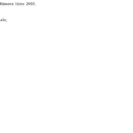
Hämeen liitto 2003.
talo;