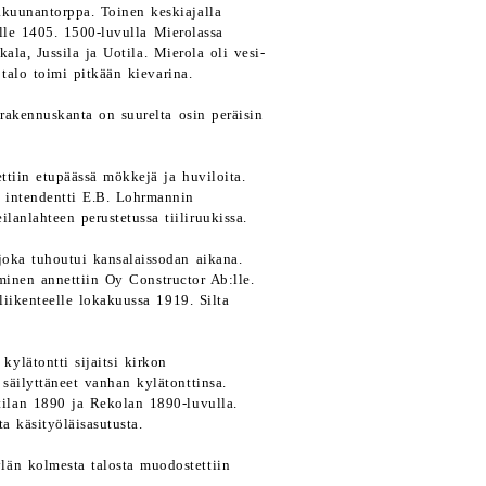
akuunantorppa. Toinen keskiajalla
alle 1405. 1500-luvulla Mierolassa
kala, Jussila ja Uotila. Mierola oli vesi-
talo toimi pitkään kievarina.
 rakennuskanta on suurelta osin peräisin
ttiin etupäässä mökkejä ja huviloita.
7 intendentti E.B. Lohrmannin
ilanlahteen perustetussa tiiliruukissa.
joka tuhoutui kansalaissodan aikana.
aminen annettiin Oy Constructor Ab:lle.
 liikenteelle lokakuussa 1919. Silta
ylätontti sijaitsi kirkon
 säilyttäneet vanhan kylätonttinsa.
ilan 1890 ja Rekolan 1890-luvulla.
a käsityöläisasutusta.
län kolmesta talosta muodostettiin