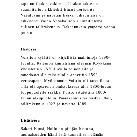
rapatun funkishenkisen päärakennuksen on
suunnitellut arkkitehti Einari Teräsvirta.
Väentuvan ja navetan lisäksi pihapiirissä on
arkkitehti Väinö Vähäkallion suunnittelema
tiilinen tallirakennus. Rakennuksia ympäröi vanha
puisto.
Historia
Voistion kylästä on kirjallisia mainintoja 1390-
luvulta. Kartanon kantatilana olevaan Köykkään
yhdistettiin 1550-luvulla toinen tila ja
muodostetulle rälssitilalle annettiin 1592
verovapaus. Myöhemmin Voistio oli ratsutilana.
Tila oli upseerien omistuksessa aina 1800-luvun
loppupuolelle saakka. Puisto istutettiin 1800-
luvun alkupuolella. Päärakennus valmistui 1940,
tallirakennus 1922 ja navetta 1889.
Lisätietoa
Sakari Kuusi, Hollolan pitäjän historia,
muinaisuuden hämärästä kunnallisen elämän