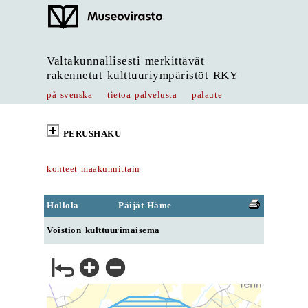
Valtakunnallisesti merkittävät
rakennetut kulttuuriympäristöt RKY
på svenska
tietoa palvelusta
palaute
PERUSHAKU
kohteet maakunnittain
Hollola
Päijät-Häme
Voistion kulttuurimaisema