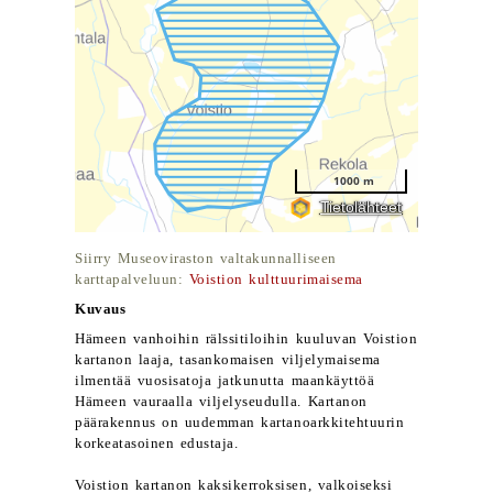
Siirry Museoviraston valtakunnalliseen
karttapalveluun:
Voistion kulttuurimaisema
Kuvaus
Hämeen vanhoihin rälssitiloihin kuuluvan Voistion
kartanon laaja, tasankomaisen viljelymaisema
ilmentää vuosisatoja jatkunutta maankäyttöä
Hämeen vauraalla viljelyseudulla. Kartanon
päärakennus on uudemman kartanoarkkitehtuurin
korkeatasoinen edustaja.
Voistion kartanon kaksikerroksisen, valkoiseksi