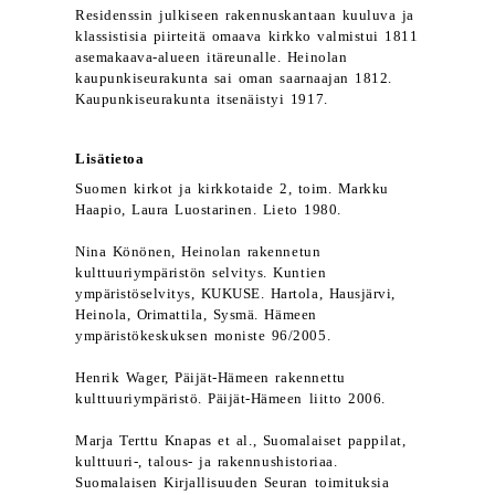
Residenssin julkiseen rakennuskantaan kuuluva ja
klassistisia piirteitä omaava kirkko valmistui 1811
asemakaava-alueen itäreunalle. Heinolan
kaupunkiseurakunta sai oman saarnaajan 1812.
Kaupunkiseurakunta itsenäistyi 1917.
Lisätietoa
Suomen kirkot ja kirkkotaide 2, toim. Markku
Haapio, Laura Luostarinen. Lieto 1980.
Nina Könönen, Heinolan rakennetun
kulttuuriympäristön selvitys. Kuntien
ympäristöselvitys, KUKUSE. Hartola, Hausjärvi,
Heinola, Orimattila, Sysmä. Hämeen
ympäristökeskuksen moniste 96/2005.
Henrik Wager, Päijät-Hämeen rakennettu
kulttuuriympäristö. Päijät-Hämeen liitto 2006.
Marja Terttu Knapas et al., Suomalaiset pappilat,
kulttuuri-, talous- ja rakennushistoriaa.
Suomalaisen Kirjallisuuden Seuran toimituksia