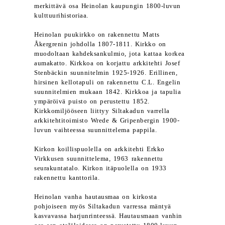
merkittävä osa Heinolan kaupungin 1800-luvun
kulttuurihistoriaa.
Heinolan puukirkko on rakennettu Matts
Åkergrenin johdolla 1807-1811. Kirkko on
muodoltaan kahdeksankulmio, jota kattaa korkea
aumakatto. Kirkkoa on korjattu arkkitehti Josef
Stenbäckin suunnitelmin 1925-1926. Erillinen,
hirsinen kellotapuli on rakennettu C.L. Engelin
suunnitelmien mukaan 1842. Kirkkoa ja tapulia
ympäröivä puisto on perustettu 1852.
Kirkkomiljööseen liittyy Siltakadun varrella
arkkitehtitoimisto Wrede & Gripenbergin 1900-
luvun vaihteessa suunnittelema pappila.
Kirkon koillispuolella on arkkitehti Erkko
Virkkusen suunnittelema, 1963 rakennettu
seurakuntatalo. Kirkon itäpuolella on 1933
rakennettu kanttorila.
Heinolan vanha hautausmaa on kirkosta
pohjoiseen myös Siltakadun varressa mäntyä
kasvavassa harjunrinteessä. Hautausmaan vanhin