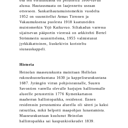
osa sen etelälaidassa on perustettu 1800-luvun
alussa. Hautausmaata on laajennettu useaan
otteeseen. Sankarihautamuistomerkin vuodelta
1952 on suunnitellut Armas Tirronen ja
Vakaumuksensa puolesta 1918 kaatuneiden
muistomerkin Yrjö Kaikuvuo. Siltakadun varressa
sijaitsevan pääportin vieressä on arkkitehti Bertel
Strömmerin suunnittelema, 1955 valmistunut
jyrkkäkattoinen, liuskekivin koristeltu
siunauskappeli.
Historia
Heinolan maaseurakunta mainitaan Hollolan
rukoushuonekuntana 1630 ja kappeliseurakuntana
1687. Jyrängön virran pohjoisrannalle, Suuren
Savontien varrella olevalle harjujen hallitsemalle
alueelle perustettiin 1776 Kymenkartanon
maaherran hallintopaikka, residenssi. Ennen
residenssin perustamista alueella oli säteri ja kaksi
ratsutilaa, mikä helpotti maapohjan lunastamista.
Maaseurakuntaan kuulunut Heinolan
hallintopaikka sai kaupunkioikeudet 1839.