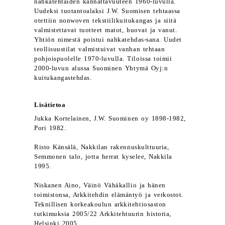
nahkatehtaiden kannattavuuteen 1960-luvulla.
Uudeksi tuotantoalaksi J.W. Suomisen tehtaassa
otettiin nonwoven tekstiilikuitukangas ja siitä
valmistettavat tuotteet matot, huovat ja vanut.
Yhtiön nimestä poistui nahkatehdas-sana. Uudet
teollisuustilat valmistuivat vanhan tehtaan
pohjoispuolelle 1970-luvulla. Tiloissa toimii
2000-luvun alussa Suominen Yhtymä Oyj:n
kuitukangastehdas.
Lisätietoa
Jukka Kortelainen, J.W. Suominen oy 1898-1982,
Pori 1982.
Risto Känsälä, Nakkilan rakennuskulttuuria,
Semmonen talo, jotta herrat kyselee, Nakkila
1995.
Niskanen Aino, Väinö Vähäkallio ja hänen
toimistonsa, Arkkitehdin elämäntyö ja verkostot.
Teknillisen korkeakoulun arkkitehtiosaston
tutkimuksia 2005/22 Arkkitehtuurin historia,
Helsinki 2005.