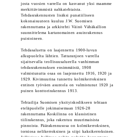
josta vuosien varrella on kasvanut yksi maamme
merkittävimmistä nahkatehtaista.
Tehdasrakennusten lisäksi punatiiliseen
kokonaisuuteen kuuluu J.W. Suomisen
rakennuttama ja arkkitehti Väinö Vähäkallion
suunnittelema kartanomainen asuinrakennus
puistoineen.
Tehdasaluetta on laajennettu 1900-luvun
alkupuolelta lähtien. Tattaranjoen varrella
sijaitsevalla teollisuusalueella vanhimman
tehdasrakennuksen ensimmäistä, 1908
valmistunutta osaa on laajennettu 1916, 1920 ja
1929. Kivimuurina tunnettu kolmikerroksinen
entinen työväen asuntola on valmistunut 1920 ja
puinen konttorirakennus 1913.
Tehtailija Suomisen yksityiskodikseen tehtaan
eteläpuolelle jokimaisemaan 1926-28
rakennuttama Koskilinna on klassistinen
tiilirakennus, joka rakentuu muurimaisista
pinnoista. Päärakennusosa on kolmikerroksinen,
torniosa nelikerroksinen ja siipi kaksikerroksinen.