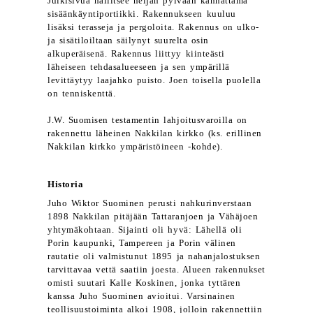
Julkisivua hallitsee neljän pylvään kannattama
sisäänkäyntiportiikki. Rakennukseen kuuluu
lisäksi terasseja ja pergoloita. Rakennus on ulko-
ja sisätiloiltaan säilynyt suurelta osin
alkuperäisenä. Rakennus liittyy kiinteästi
läheiseen tehdasalueeseen ja sen ympärillä
levittäytyy laajahko puisto. Joen toisella puolella
on tenniskenttä.
J.W. Suomisen testamentin lahjoitusvaroilla on
rakennettu läheinen Nakkilan kirkko (ks. erillinen
Nakkilan kirkko ympäristöineen -kohde).
Historia
Juho Wiktor Suominen perusti nahkurinverstaan
1898 Nakkilan pitäjään Tattaranjoen ja Vähäjoen
yhtymäkohtaan. Sijainti oli hyvä: Lähellä oli
Porin kaupunki, Tampereen ja Porin välinen
rautatie oli valmistunut 1895 ja nahanjalostuksen
tarvittavaa vettä saatiin joesta. Alueen rakennukset
omisti suutari Kalle Koskinen, jonka tyttären
kanssa Juho Suominen avioitui. Varsinainen
teollisuustoiminta alkoi 1908, jolloin rakennettiin