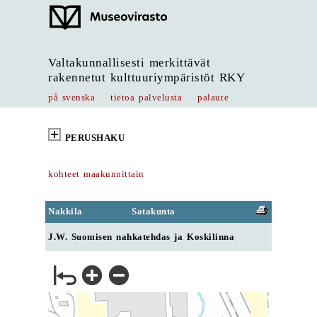
Valtakunnallisesti merkittävät
rakennetut kulttuuriympäristöt RKY
på svenska
tietoa palvelusta
palaute
PERUSHAKU
kohteet maakunnittain
Nakkila
Satakunta
J.W. Suomisen nahkatehdas ja Koskilinna