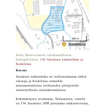
Siirry Museoviraston valtakunnalliseen
karttapalveluun:
J.W. Suomisen nahkatehdas ja
Koskilinna
Kuvaus
Suomisen nahkatehdas on teollisuushaaran tärkeä
edustaja ja Koskilinna esimerkki
monumentaalisista teollisuuden johtajistolle
suunnittelluista asuinrakennuksista.
Kokemäenjoen sivuhaaran, Tattaranjoen, varrella
on J.W. Suomisen 1898 perustama nahkurinverstas,