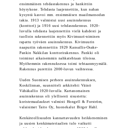
ensimmäinen tehdasrakennus ja hankittiin
höyrykone. Tehdasta laajennettiin, kun nahan
kysyntä kasvoi mm. ensimmäisen maailmansodan
takia. 1913 valmistui uusi asuinrakennus
(konttori) ja 1916 uusi tehdasrakennus. 1920-
luvulla tehdasta laajennettiin vielä kahdesti ja
tuolloin rakennettiin myös Kivimuuri-niminen
rapattu työväen asuinrakennus. Kivimuurin
naapuriin rakennettiin 1929 Kansallis-Osake-
Pankin Nakkilan konttorirakennus. Pankki oli
toiminut aikaisemmin nahkatehtaan tiloissa.
Myöhemmin rakennuksessa toimi tehtaanmyymälä.
Rakennus purettiin 2000-luvun vaihteessa.
Uuden Suomisen perheen asuinrakennuksen,
Koskilinnan, suunnitteli arkkitehti Väinö
Vähäkallio 1920-luvulla. Kartanomainen
asuinrakennus oli ylellisesti sisustettu:
koristemaalaukset valmisti Hongell & Forström,
valaisimet Taito Oy, huonekalut Birger Hahl.
Kenkäteollisuuden kannattavuuden heikkeneminen
ja uusien kenkämateriaalien tulo vaikutti