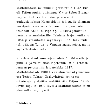
Mathildedalin rautaruukki perustettiin 1852, kun
oli Teijon ruukin omistanut Viktor Zebor Bremer
laajensi teollista toimintaa ja rakennutti
putlauslaitoksen Hummeldalin jokisuulle alimman
koskiputouksen varrelle. Suunnittelijana toimi
insinööri Knut Th. Pipping. Ruukilta johdettiin
rautatie satamalaiturille. Tehdasta laajennettiin jo
1854 ja valssilaitos käynnistyi 1857. Takkirauta
tuli pääosin Teijon ja Vantaan masuuneista, mutta
myös Taalintehtaalta.
Ruukissa alkoi konepajatoiminta 1880-luvulla ja
putlaus- ja valssilaitos lopetettiin 1904. Tehtaan
rantaan perustettiin laivatelakka 1917.
Mathildedal oli 1900-luvun alun vuosikymmeninä
osa Teijon Tehtaat Osakeyhtiötä, jonka eri
toimintoja ryhdyttiin keskittämään Teijoon 1950-
luvun lopulla. 1970-luvulla Mathildedalissa toimi
pienteollisuusyrityksiä.
Lisätietoa