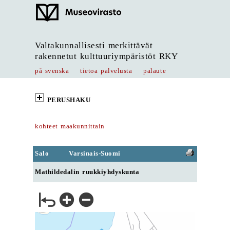
Valtakunnallisesti merkittävät
rakennetut kulttuuriympäristöt RKY
på svenska
tietoa palvelusta
palaute
PERUSHAKU
kohteet maakunnittain
Salo
Varsinais-Suomi
Mathildedalin ruukkiyhdyskunta