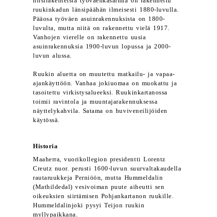
hirsirakenteista työväenkasarmia on rakennettu
ruukinkadun länsipäähän ilmeisesti 1880-luvulla.
Pääosa työväen asuinrakennuksista on 1800-
luvulta, mutta niitä on rakennettu vielä 1917.
Vanhojen vierelle on rakennettu uusia
asuinrakennuksia 1900-luvun lopussa ja 2000-
luvun alussa.
Ruukin aluetta on muutettu matkailu- ja vapaa-
ajankäyttöön. Vanhaa jokiuomaa on muokattu ja
tasoitettu virkistysalueeksi. Ruukinkartanossa
toimii ravintola ja muuntajarakennuksessa
näyttelykahvila. Satama on huviveneilijöiden
käytössä.
Historia
Maaherra, vuorikollegion presidentti Lorentz
Creutz nuor. perusti 1600-luvun suurvaltakaudella
rautaruukkeja Perniöön, mutta Hummeldalin
(Mathildedal) vesivoiman puute aiheutti sen
oikeuksien siirtämisen Pohjankartanon ruukille.
Hummeldalinjoki pysyi Teijon ruukin
myllypaikkana.