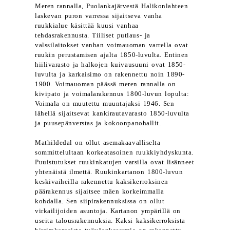
Meren rannalla, Puolankajärvestä Halikonlahteen
laskevan puron varressa sijaitseva vanha
ruukkialue käsittää kuusi vanhaa
tehdasrakennusta. Tiiliset putlaus- ja
valssilaitokset vanhan voimauoman varrella ovat
ruukin perustamisen ajalta 1850-luvulta. Entinen
hiilivarasto ja halkojen kuivausuuni ovat 1850-
luvulta ja karkaisimo on rakennettu noin 1890-
1900. Voimauoman päässä meren rannalla on
kivipato ja voimalarakennus 1800-luvun lopulta:
Voimala on muutettu muuntajaksi 1946. Sen
lähellä sijaitsevat kankirautavarasto 1850-luvulta
ja puusepänverstas ja kokoonpanohallit.
Mathildedal on ollut asemakaavalliselta
sommittelultaan korkeatasoinen ruukkiyhdyskunta.
Puuistutukset ruukinkatujen varsilla ovat lisänneet
yhtenäistä ilmettä. Ruukinkartanon 1800-luvun
keskivaiheilla rakennettu kaksikerroksinen
päärakennus sijaitsee mäen korkeimmalla
kohdalla. Sen siipirakennuksissa on ollut
virkailijoiden asuntoja. Kartanon ympärillä on
useita talousrakennuksia. Kaksi kaksikerroksista