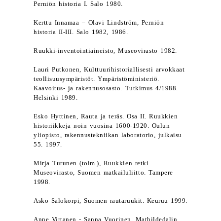
Perniön historia I. Salo 1980.
Kerttu Innamaa – Olavi Lindström, Perniön
historia II-III. Salo 1982, 1986.
Ruukki-inventointiaineisto, Museovirasto 1982.
Lauri Putkonen, Kulttuurihistoriallisesti arvokkaat
teollisuusympäristöt. Ympäristöministeriö.
Kaavoitus- ja rakennusosasto. Tutkimus 4/1988.
Helsinki 1989.
Esko Hyttinen, Rauta ja teräs. Osa II. Ruukkien
historiikkeja noin vuosina 1600-1920. Oulun
yliopisto, rakennustekniikan laboratorio, julkaisu
55. 1997.
Mirja Turunen (toim.), Ruukkien retki.
Museovirasto, Suomen matkailuliitto. Tampere
1998.
Asko Salokorpi, Suomen rautaruukit. Keuruu 1999.
Anne Virtanen - Sanna Vuorinen, Mathildedalin