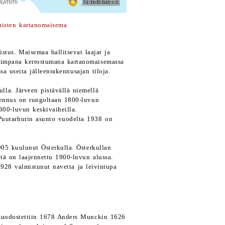
aisten kartanomaisema
tus. Maisemaa hallitsevat laajat ja
Uusimpana kerrostumana kartanomaisemassa
sa useita jälleenrakennusajan tiloja.
ulla. Järveen pistävällä niemellä
akennus on rungoltaan 1800-luvun
800-luvun keskivaiheilla.
Puutarhurin asunto vuodelta 1938 on
905 kuulunut Österkulla. Österkullan
tä on laajennettu 1900-luvun alussa.
1928 valmistunut navetta ja leivintupa
 muodostettiin 1678 Anders Munckin 1626