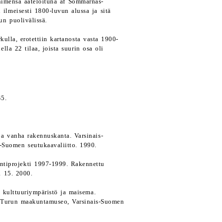
i nimensä aateloituna af Sommarnäs-
lmeisesti 1800-luvun alussa ja sitä
un puolivälissä.
rkulla, erotettiin kartanosta vasta 1900-
lla 22 tilaa, joista suurin osa oli
45.
a vanha rakennuskanta. Varsinais-
-Suomen seutukaavaliitto. 1990.
intiprojekti 1997-1999. Rakennettu
a 15. 2000.
 kulttuuriympäristö ja maisema.
 Turun maakuntamuseo, Varsinais-Suomen