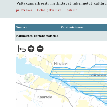
Valtakunnallisesti merkittävät rakennetut kulttu
på svenska
tietoa palvelusta
palaute
Somero
Varsinais-Suomi
Palikaisten kartanomaisema