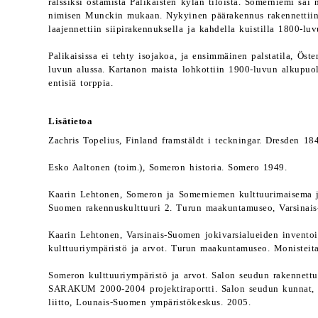
rälssiksi ostamista Palikaisten kylän tiloista. Somerniemi sa
nimisen Munckin mukaan. Nykyinen päärakennus rakennettiin i
laajennettiin siipirakennuksella ja kahdella kuistilla 1800-luv
Palikaisissa ei tehty isojakoa, ja ensimmäinen palstatila, Öste
luvun alussa. Kartanon maista lohkottiin 1900-luvun alkupuole
entisiä torppia.
Lisätietoa
Zachris Topelius, Finland framstäldt i teckningar. Dresden 18
Esko Aaltonen (toim.), Someron historia. Somero 1949.
Kaarin Lehtonen, Someron ja Somerniemen kulttuurimaisema j
Suomen rakennuskulttuuri 2. Turun maakuntamuseo, Varsinais
Kaarin Lehtonen, Varsinais-Suomen jokivarsialueiden invento
kulttuuriympäristö ja arvot. Turun maakuntamuseo. Monisteit
Someron kulttuuriympäristö ja arvot. Salon seudun rakennettu
SARAKUM 2000-2004 projektiraportti. Salon seudun kunnat,
liitto, Lounais-Suomen ympäristökeskus. 2005.