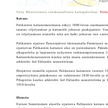
Siirry Museoviraston valtakunnalliseen karttapalveluun:
Palik
Kuvaus
Palikaisten kartanomaisemassa näkyy 1800-luvun suurmaanomis
tasaiset viljelyaukeat ja kartanolle johtavat puukujanteet. 
on viljelyaukean reunoilla sekä sen halki johtavan tien varres
Palikainen sijaitsee Painionjärven länsirannalla Paimiojoen su
sijaitsevan Palikaisten kartanon alue on puistomainen. Päär
alkupuolelta ja laajennettu nykyiseen varhaisempireasuunsa 1
Kartanokokonaisuuteen kuuluu neljä muuta asuinrakennusta. 
arkkitehti Jarl Eklundin suunnittelema.
Hirsjärven niemellä sijaitsee Palikaisten kartanoon vuoteen 1
empiretyylinen päärakennus on valmistunut 1830-luvulla ja si
Pihapiiriin kuuluu arkkitehti Jarl Eklundin suunnittelema ja 
1910-luvulta.
Historia
Entisen Somerniemen alueella sijaitseva Palikaisten kartano