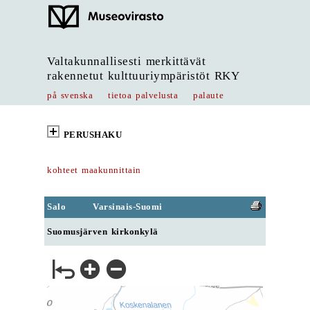
Valtakunnallisesti merkittävät
rakennetut kulttuuriympäristöt RKY
på svenska
tietoa palvelusta
palaute
PERUSHAKU
kohteet maakunnittain
Salo
Varsinais-Suomi
Suomusjärven kirkonkylä