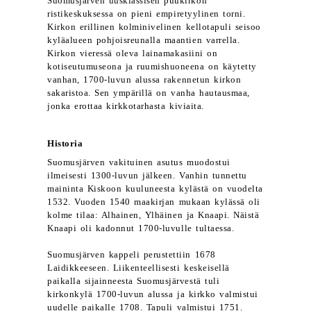
Suomusjärven uusklassisen puukirkon
ristikeskuksessa on pieni empiretyylinen torni.
Kirkon erillinen kolminivelinen kellotapuli seisoo
kyläalueen pohjoisreunalla maantien varrella.
Kirkon vieressä oleva lainamakasiini on
kotiseutumuseona ja ruumishuoneena on käytetty
vanhan, 1700-luvun alussa rakennetun kirkon
sakaristoa. Sen ympärillä on vanha hautausmaa,
jonka erottaa kirkkotarhasta kiviaita.
Historia
Suomusjärven vakituinen asutus muodostui
ilmeisesti 1300-luvun jälkeen. Vanhin tunnettu
maininta Kiskoon kuuluneesta kylästä on vuodelta
1532. Vuoden 1540 maakirjan mukaan kylässä oli
kolme tilaa: Alhainen, Ylhäinen ja Knaapi. Näistä
Knaapi oli kadonnut 1700-luvulle tultaessa.
Suomusjärven kappeli perustettiin 1678
Laidikkeeseen. Liikenteellisesti keskeisellä
paikalla sijainneesta Suomusjärvestä tuli
kirkonkylä 1700-luvun alussa ja kirkko valmistui
uudelle paikalle 1708. Tapuli valmistui 1751.