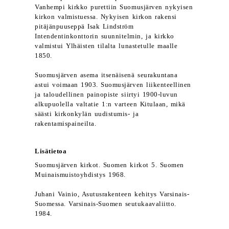
Vanhempi kirkko purettiin Suomusjärven nykyisen
kirkon valmistuessa. Nykyisen kirkon rakensi
pitäjänpuuseppä Isak Lindström
Intendentinkonttorin suunnitelmin, ja kirkko
valmistui Ylhäisten tilalta lunastetulle maalle
1850.
Suomusjärven asema itsenäisenä seurakuntana
astui voimaan 1903. Suomusjärven liikenteellinen
ja taloudellinen painopiste siirtyi 1900-luvun
alkupuolella valtatie 1:n varteen Kitulaan, mikä
säästi kirkonkylän uudistumis- ja
rakentamispaineilta.
Lisätietoa
Suomusjärven kirkot. Suomen kirkot 5. Suomen
Muinaismuistoyhdistys 1968.
Juhani Vainio, Asutusrakenteen kehitys Varsinais-
Suomessa. Varsinais-Suomen seutukaavaliitto.
1984.