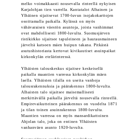
melko voimakkaasti nousevalla rinteellä nykyisen
Karjalohjan tien varrella. Kantatalot Alhainen ja
Ylhäinen sijaitsevat 1700-luvun isojakokarttojen
osoittamalla paikalla. Kylässä on myös
vähävaraisen väestön asuntoja, joista vanhimmat
ovat mahdollisesti 1800-luvulta. Suomusjärven
ristikirkko sijaitsee tapuleineen ja hautausmaineen
järveltä katsoen mäen huipun takana. Pitkästä
asutushistoriasta kertovat kivikautiset asuinpaikat
kirkonkylän etelärinteessä.
Ylhäisten talouskeskus sijaitsee keskeisellä
paikalla maantien varressa kirkonkylän mäen
laella. Ylhäisten tilalla on useita vanhoja
talousrakennuksia ja päärakennus 1800-luvulta.
Alhaisten talo sijaitsee maisemallisesti
merkittävällä paikalla järveltä nousevalla rinteellä.
Empirevaikutteinen päärakennus on vuodelta 1871
ja tilan toinen asuinrakennus 1800-luvulta.
Maantien varressa on myös mansardikattoinen
Ahjolan talo, joka on entinen Ylhäisten
vanhanväen asunto 1920-luvulta.