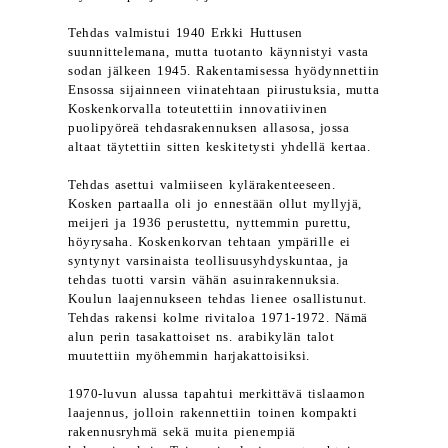
Tehdas valmistui 1940 Erkki Huttusen
suunnittelemana, mutta tuotanto käynnistyi vasta
sodan jälkeen 1945. Rakentamisessa hyödynnettiin
Ensossa sijainneen viinatehtaan piirustuksia, mutta
Koskenkorvalla toteutettiin innovatiivinen
puolipyöreä tehdasrakennuksen allasosa, jossa
altaat täytettiin sitten keskitetysti yhdellä kertaa.
Tehdas asettui valmiiseen kylärakenteeseen.
Kosken partaalla oli jo ennestään ollut myllyjä,
meijeri ja 1936 perustettu, nyttemmin purettu,
höyrysaha. Koskenkorvan tehtaan ympärille ei
syntynyt varsinaista teollisuusyhdyskuntaa, ja
tehdas tuotti varsin vähän asuinrakennuksia.
Koulun laajennukseen tehdas lienee osallistunut.
Tehdas rakensi kolme rivitaloa 1971-1972. Nämä
alun perin tasakattoiset ns. arabikylän talot
muutettiin myöhemmin harjakattoisiksi.
1970-luvun alussa tapahtui merkittävä tislaamon
laajennus, jolloin rakennettiin toinen kompakti
rakennusryhmä sekä muita pienempiä