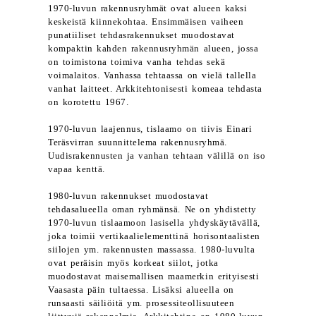
1970-luvun rakennusryhmät ovat alueen kaksi
keskeistä kiinnekohtaa. Ensimmäisen vaiheen
punatiiliset tehdasrakennukset muodostavat
kompaktin kahden rakennusryhmän alueen, jossa
on toimistona toimiva vanha tehdas sekä
voimalaitos. Vanhassa tehtaassa on vielä tallella
vanhat laitteet. Arkkitehtonisesti komeaa tehdasta
on korotettu 1967.
1970-luvun laajennus, tislaamo on tiivis Einari
Teräsvirran suunnittelema rakennusryhmä.
Uudisrakennusten ja vanhan tehtaan välillä on iso
vapaa kenttä.
1980-luvun rakennukset muodostavat
tehdasalueella oman ryhmänsä. Ne on yhdistetty
1970-luvun tislaamoon lasisella yhdyskäytävällä,
joka toimii vertikaalielementtinä horisontaalisten
siilojen ym. rakennusten massassa. 1980-luvulta
ovat peräisin myös korkeat siilot, jotka
muodostavat maisemallisen maamerkin erityisesti
Vaasasta päin tultaessa. Lisäksi alueella on
runsaasti säiliöitä ym. prosessiteollisuuteen