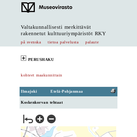
Valtakunnallisesti merkittävät
rakennetut kulttuuriympäristöt RKY
på svenska
tietoa palvelusta
palaute
PERUSHAKU
kohteet maakunnittain
Ilmajoki
Etelä-Pohjanmaa
Koskenkorvan tehtaat