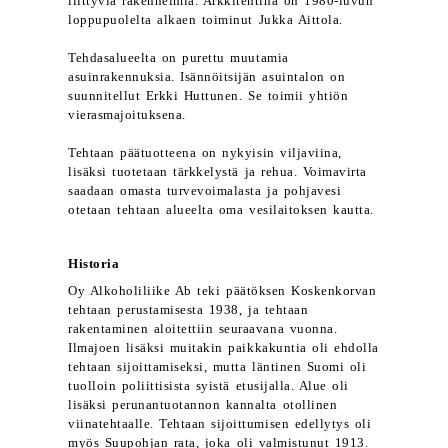
liittyviä rakennelmia. Arkkitehtina on 1980-luvun
loppupuolelta alkaen toiminut Jukka Aittola.
Tehdasalueelta on purettu muutamia
asuinrakennuksia. Isännöitsijän asuintalon on
suunnitellut Erkki Huttunen. Se toimii yhtiön
vierasmajoituksena.
Tehtaan päätuotteena on nykyisin viljaviina,
lisäksi tuotetaan tärkkelystä ja rehua. Voimavirta
saadaan omasta turvevoimalasta ja pohjavesi
otetaan tehtaan alueelta oma vesilaitoksen kautta.
Historia
Oy Alkoholiliike Ab teki päätöksen Koskenkorvan
tehtaan perustamisesta 1938, ja tehtaan
rakentaminen aloitettiin seuraavana vuonna.
Ilmajoen lisäksi muitakin paikkakuntia oli ehdolla
tehtaan sijoittamiseksi, mutta läntinen Suomi oli
tuolloin poliittisista syistä etusijalla. Alue oli
lisäksi perunantuotannon kannalta otollinen
viinatehtaalle. Tehtaan sijoittumisen edellytys oli
myös Suupohjan rata, joka oli valmistunut 1913.