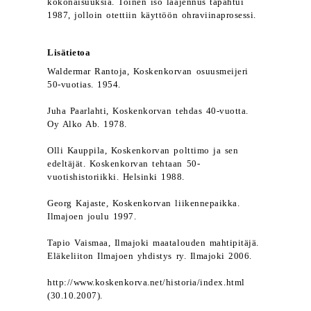
kokonaisuuksia. Toinen iso laajennus tapahtui
1987, jolloin otettiin käyttöön ohraviinaprosessi.
Lisätietoa
Waldermar Rantoja, Koskenkorvan osuusmeijeri
50-vuotias. 1954.
Juha Paarlahti, Koskenkorvan tehdas 40-vuotta.
Oy Alko Ab. 1978.
Olli Kauppila, Koskenkorvan polttimo ja sen
edeltäjät. Koskenkorvan tehtaan 50-
vuotishistoriikki. Helsinki 1988.
Georg Kajaste, Koskenkorvan liikennepaikka.
Ilmajoen joulu 1997.
Tapio Vaismaa, Ilmajoki maatalouden mahtipitäjä.
Eläkeliiton Ilmajoen yhdistys ry. Ilmajoki 2006.
http://www.koskenkorva.net/historia/index.html
(30.10.2007).