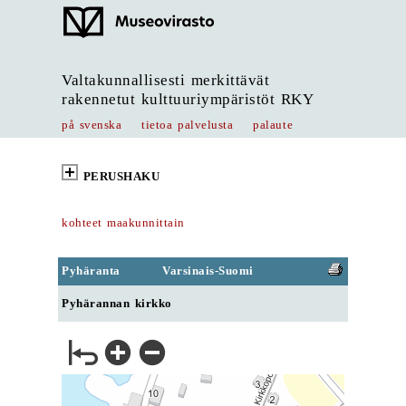
Valtakunnallisesti merkittävät
rakennetut kulttuuriympäristöt RKY
på svenska
tietoa palvelusta
palaute
PERUSHAKU
kohteet maakunnittain
Pyhäranta
Varsinais-Suomi
Pyhärannan kirkko