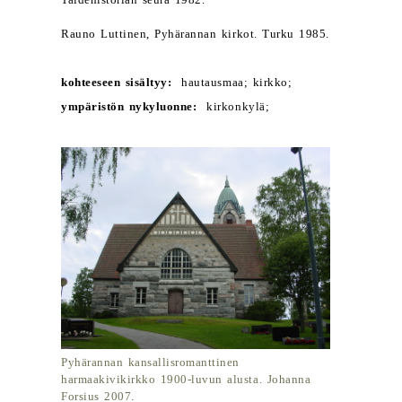
Taidehistorian seura 1982.
Rauno Luttinen, Pyhärannan kirkot. Turku 1985.
kohteeseen sisältyy:
hautausmaa; kirkko;
ympäristön nykyluonne:
kirkonkylä;
Pyhärannan kansallisromanttinen
harmaakivikirkko 1900-luvun alusta. Johanna
Forsius 2007.