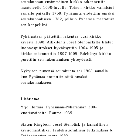
seurakunnan ensimmäinen kirkko rakennettiin
mantereelle 1690-luvulla. Toinen kirkko valmistui
samalle paikalle 1758. Pyhäranta erotettiin omaksi
seurakunnakseen 1782, jolloin Pyhämaa määrättiin
sen kappeliksi.
Pyhärantaan päätettiin rakentaa uusi kirkko
kivestä 1898. Arkkitehti Josef Stenbäckiltä tilatut
luonnospiirrokset hyväksyttiin 1904-1905 ja
kirkko rakennettiin 1907-1909. Edeltänyt kirkko
purettiin sen rakentamisen yhteydessä.
Nykyisen nimensä seurakunta sai 1908 samalla
kun Pyhämaa erotettiin siitä omaksi
seurakunnakseen.
Lisätietoa
Yrjö Hormia, Pyhämaan-Pyhärannan 300-
vuotisvaiheita. Rauma 1939.
Sixten Ringbom, Josef Stenbäck ja kansallinen
kiviromantiikka. Taidehistoriallisia tutkimuksia 6.