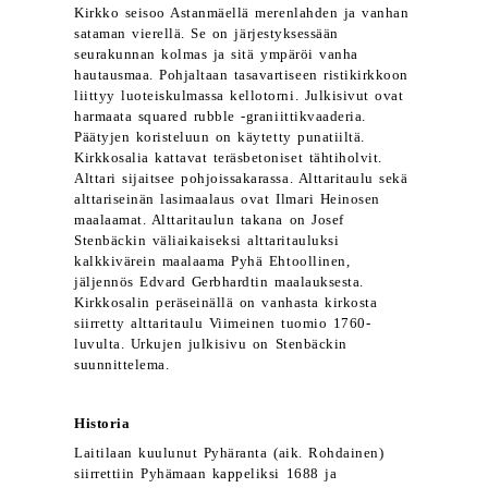
Kirkko seisoo Astanmäellä merenlahden ja vanhan
sataman vierellä. Se on järjestyksessään
seurakunnan kolmas ja sitä ympäröi vanha
hautausmaa. Pohjaltaan tasavartiseen ristikirkkoon
liittyy luoteiskulmassa kellotorni. Julkisivut ovat
harmaata squared rubble -graniittikvaaderia.
Päätyjen koristeluun on käytetty punatiiltä.
Kirkkosalia kattavat teräsbetoniset tähtiholvit.
Alttari sijaitsee pohjoissakarassa. Alttaritaulu sekä
alttariseinän lasimaalaus ovat Ilmari Heinosen
maalaamat. Alttaritaulun takana on Josef
Stenbäckin väliaikaiseksi alttaritauluksi
kalkkivärein maalaama Pyhä Ehtoollinen,
jäljennös Edvard Gerbhardtin maalauksesta.
Kirkkosalin peräseinällä on vanhasta kirkosta
siirretty alttaritaulu Viimeinen tuomio 1760-
luvulta. Urkujen julkisivu on Stenbäckin
suunnittelema.
Historia
Laitilaan kuulunut Pyhäranta (aik. Rohdainen)
siirrettiin Pyhämaan kappeliksi 1688 ja