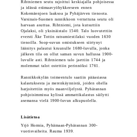
Rihtniemen seutu rajoittui keskiajalla pohjoisessa
ja idässä erämaavyöhykkeeseen ennen
Kokemäenjoen laaksoa ja Pyhäjärven tienoota.
Varsinais-Suomen rannikkoon verrattuna seutu oli
harvaan asuttua. Rihtniemi, jota kutsuttiin
Ojalaksi, oli yksinäistalo 1540. Talo luovutettiin
eversti Åke Tottin ratsumiestilaksi vuoden 1630
tienoilla. Soop-suvun omistukseen siirtynyt
läänitys palautui kruunulle 1680-luvulla, jonka
jälkeen tila on ollut saman suvun hallussa 1900-
luvulle asti. Rihtniemen talo jaettiin 1744 ja
molemmat talot ostettiin perinnöksi 1761.
Rannikkokylän toimeentulo saatiin pääasiassa
kalastuksesta ja merenkäynnistä, joiden ohella
harjoitettiin myös maanviljelystä. Pyhärannan
pohjoisimmissa kylissä ammattikalastus säilytti
asemansa vielä 1900-luvun alkupuolella.
Lisätietoa
Yrjö Hormia, Pyhämaan-Pyhärannan 300-
vuotisvaiheita. Rauma 1939.