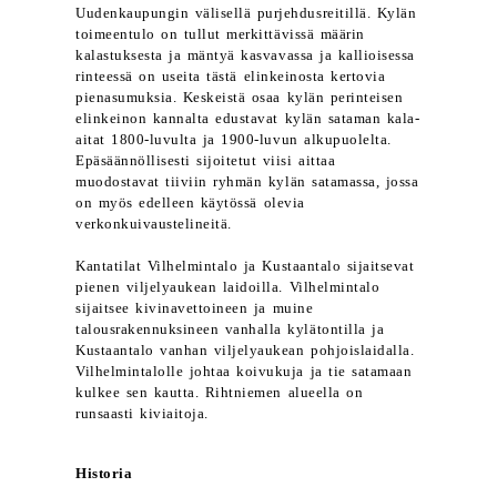
Uudenkaupungin välisellä purjehdusreitillä. Kylän
toimeentulo on tullut merkittävissä määrin
kalastuksesta ja mäntyä kasvavassa ja kallioisessa
rinteessä on useita tästä elinkeinosta kertovia
pienasumuksia. Keskeistä osaa kylän perinteisen
elinkeinon kannalta edustavat kylän sataman kala-
aitat 1800-luvulta ja 1900-luvun alkupuolelta.
Epäsäännöllisesti sijoitetut viisi aittaa
muodostavat tiiviin ryhmän kylän satamassa, jossa
on myös edelleen käytössä olevia
verkonkuivaustelineitä.
Kantatilat Vilhelmintalo ja Kustaantalo sijaitsevat
pienen viljelyaukean laidoilla. Vilhelmintalo
sijaitsee kivinavettoineen ja muine
talousrakennuksineen vanhalla kylätontilla ja
Kustaantalo vanhan viljelyaukean pohjoislaidalla.
Vilhelmintalolle johtaa koivukuja ja tie satamaan
kulkee sen kautta. Rihtniemen alueella on
runsaasti kiviaitoja.
Historia