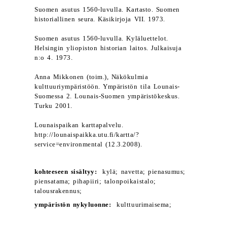
Suomen asutus 1560-luvulla. Kartasto. Suomen
historiallinen seura. Käsikirjoja VII. 1973.
Suomen asutus 1560-luvulla. Kyläluettelot.
Helsingin yliopiston historian laitos. Julkaisuja
n:o 4. 1973.
Anna Mikkonen (toim.), Näkökulmia
kulttuuriympäristöön. Ympäristön tila Lounais-
Suomessa 2. Lounais-Suomen ympäristökeskus.
Turku 2001.
Lounaispaikan karttapalvelu.
http://lounaispaikka.utu.fi/kartta/?
service=environmental (12.3.2008).
kohteeseen sisältyy:
kylä; navetta; pienasumus;
piensatama; pihapiiri; talonpoikaistalo;
talousrakennus;
ympäristön nykyluonne:
kulttuurimaisema;