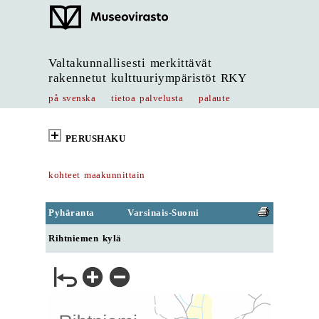
Valtakunnallisesti merkittävät
rakennetut kulttuuriympäristöt RKY
på svenska
tietoa palvelusta
palaute
PERUSHAKU
kohteet maakunnittain
Pyhäranta
Varsinais-Suomi
Rihtniemen kylä