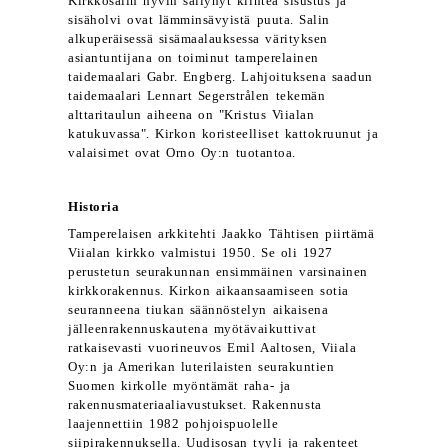
Kirkkosalin hyvin säilynyt kiinteä sisustus ja
sisäholvi ovat lämminsävyistä puuta. Salin
alkuperäisessä sisämaalauksessa värityksen
asiantuntijana on toiminut tamperelainen
taidemaalari Gabr. Engberg. Lahjoituksena saadun
taidemaalari Lennart Segerstrålen tekemän
alttaritaulun aiheena on "Kristus Viialan
katukuvassa". Kirkon koristeelliset kattokruunut ja
valaisimet ovat Orno Oy:n tuotantoa.
Historia
Tamperelaisen arkkitehti Jaakko Tähtisen piirtämä
Viialan kirkko valmistui 1950. Se oli 1927
perustetun seurakunnan ensimmäinen varsinainen
kirkkorakennus. Kirkon aikaansaamiseen sotia
seuranneena tiukan säännöstelyn aikaisena
jälleenrakennuskautena myötävaikuttivat
ratkaisevasti vuorineuvos Emil Aaltosen, Viiala
Oy:n ja Amerikan luterilaisten seurakuntien
Suomen kirkolle myöntämät raha- ja
rakennusmateriaaliavustukset. Rakennusta
laajennettiin 1982 pohjoispuolelle
siipirakennuksella. Uudisosan tyyli ja rakenteet