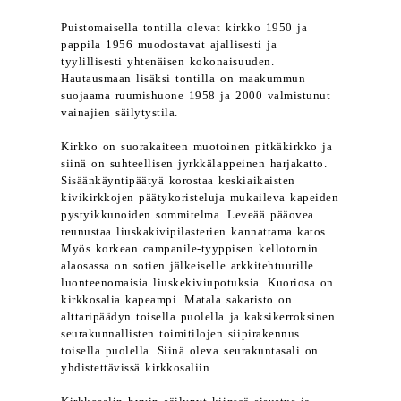
Puistomaisella tontilla olevat kirkko 1950 ja
pappila 1956 muodostavat ajallisesti ja
tyylillisesti yhtenäisen kokonaisuuden.
Hautausmaan lisäksi tontilla on maakummun
suojaama ruumishuone 1958 ja 2000 valmistunut
vainajien säilytystila.
Kirkko on suorakaiteen muotoinen pitkäkirkko ja
siinä on suhteellisen jyrkkälappeinen harjakatto.
Sisäänkäyntipäätyä korostaa keskiaikaisten
kivikirkkojen päätykoristeluja mukaileva kapeiden
pystyikkunoiden sommitelma. Leveää pääovea
reunustaa liuskakivipilasterien kannattama katos.
Myös korkean campanile-tyyppisen kellotornin
alaosassa on sotien jälkeiselle arkkitehtuurille
luonteenomaisia liuskekiviupotuksia. Kuoriosa on
kirkkosalia kapeampi. Matala sakaristo on
alttaripäädyn toisella puolella ja kaksikerroksinen
seurakunnallisten toimitilojen siipirakennus
toisella puolella. Siinä oleva seurakuntasali on
yhdistettävissä kirkkosaliin.