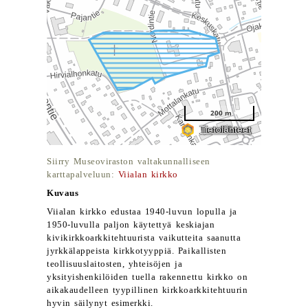
Siirry Museoviraston valtakunnalliseen
karttapalveluun:
Viialan kirkko
Kuvaus
Viialan kirkko edustaa 1940-luvun lopulla ja
1950-luvulla paljon käytettyä keskiajan
kivikirkkoarkkitehtuurista vaikutteita saanutta
jyrkkälappeista kirkkotyyppiä. Paikallisten
teollisuuslaitosten, yhteisöjen ja
yksityishenkilöiden tuella rakennettu kirkko on
aikakaudelleen tyypillinen kirkkoarkkitehtuurin
hyvin säilynyt esimerkki.