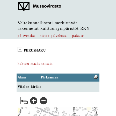
Valtakunnallisesti merkittävät
rakennetut kulttuuriympäristöt RKY
på svenska
tietoa palvelusta
palaute
PERUSHAKU
kohteet maakunnittain
Akaa
Pirkanmaa
Viialan kirkko