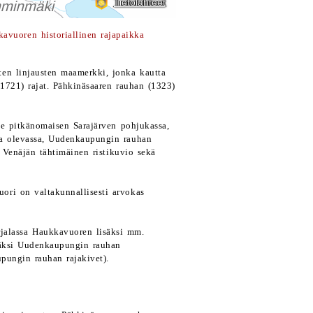
avuoren historiallinen rajapaikka
sten linjausten maamerkki, jonka kautta
721) rajat. Pähkinäsaaren rauhan (1323)
ee pitkänomaisen Sarajärven pohjukassa,
la olevassa, Uudenkaupungin rauhan
 Venäjän tähtimäinen ristikuvio sekä
ori on valtakunnallisesti arvokas
jalassa Haukkavuoren lisäksi mm.
isäksi Uudenkaupungin rauhan
pungin rauhan rajakivet).