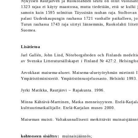
Nykyisen Rautjärven ja Ruokolahden seutu on ollut vuosisato
1323 rajaa ei käyty maastossa, mutta tiedetään, että se kulki 
samoin kuin 1595 solmitun Täyssinän rauhan raja. Stolbovan r
palasi Uudenkaupungin rauhassa 1721 vanhalle paikalleen, jol
Turun rauhassa 1743 raja siirtyi lännemmäs, Ruokolahti liitett
Suomea.
Lisätietoa
Jarl Gallén, John Lind, Nöteborgsfreden och Finlands medeltid
av Svenska Litteratursällskapet i Finland Nr 427:2. Helsingfo
Arvokkaat maisema-alueet. Maisema-aluetyöryhmän mietintö I
Ympäristöministeriö. Ympäristönsuojeluosasto. Helsinki 1993.
Jyrki Matikka, Rautjärvi – Rajakunta. 1996.
Minna Kähtävä-Marttinen, Matka menneisyyteen. Etelä-Karjal
kulttuurimatkailijalle. Etelä-Karjalan museo 2000.
Maiseman muisti. Valtakunnallisesti merkittävät muinaisjäänn
kohteeseen sisältyy:
muinaisjäännös;