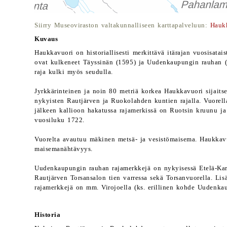
Siirry Museoviraston valtakunnalliseen karttapalveluun:
Haukk
Kuvaus
Haukkavuori on historiallisesti merkittävä itärajan vuosisatai
ovat kulkeneet Täyssinän (1595) ja Uudenkaupungin rauhan (1
raja kulki myös seudulla.
Jyrkkärinteinen ja noin 80 metriä korkea Haukkavuori sijaits
nykyisten Rautjärven ja Ruokolahden kuntien rajalla. Vuorel
jälkeen kallioon hakatussa rajamerkissä on Ruotsin kruunu ja
vuosiluku 1722.
Vuorelta avautuu mäkinen metsä- ja vesistömaisema. Haukkavu
maisemanähtävyys.
Uudenkaupungin rauhan rajamerkkejä on nykyisessä Etelä-Kar
Rautjärven Torsansalon tien varressa sekä Torsanvuorella. L
rajamerkkejä on mm. Virojoella (ks. erillinen kohde Uudenkau
Historia