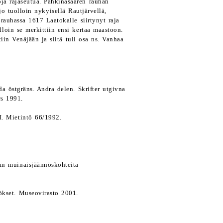
ja rajaseutua. Pähkinäsaaren rauhan
jo tuolloin nykyisellä Rautjärvellä,
auhassa 1617 Laatokalle siirtynyt raja
loin se merkittiin ensi kertaa maastoon.
iin Venäjään ja siitä tuli osa ns. Vanhaa
a östgräns. Andra delen. Skrifter utgivna
rs 1991.
I. Mietintö 66/1992.
an muinaisjäännöskohteita
ökset. Museovirasto 2001.