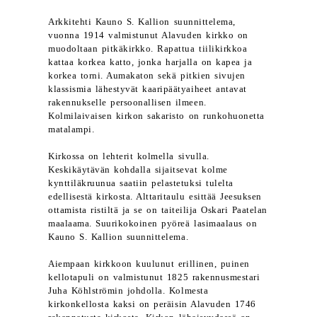
Arkkitehti Kauno S. Kallion suunnittelema,
vuonna 1914 valmistunut Alavuden kirkko on
muodoltaan pitkäkirkko. Rapattua tiilikirkkoa
kattaa korkea katto, jonka harjalla on kapea ja
korkea torni. Aumakaton sekä pitkien sivujen
klassismia lähestyvät kaaripäätyaiheet antavat
rakennukselle persoonallisen ilmeen.
Kolmilaivaisen kirkon sakaristo on runkohuonetta
matalampi.
Kirkossa on lehterit kolmella sivulla.
Keskikäytävän kohdalla sijaitsevat kolme
kynttiläkruunua saatiin pelastetuksi tulelta
edellisestä kirkosta. Alttaritaulu esittää Jeesuksen
ottamista ristiltä ja se on taiteilija Oskari Paatelan
maalaama. Suurikokoinen pyöreä lasimaalaus on
Kauno S. Kallion suunnittelema.
Aiempaan kirkkoon kuulunut erillinen, puinen
kellotapuli on valmistunut 1825 rakennusmestari
Juha Köhlströmin johdolla. Kolmesta
kirkonkellosta kaksi on peräisin Alavuden 1746