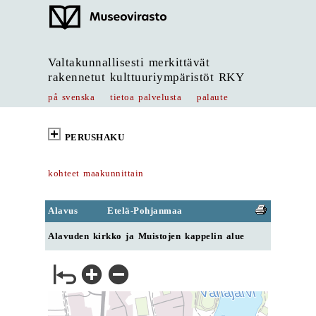
Valtakunnallisesti merkittävät
rakennetut kulttuuriympäristöt RKY
på svenska
tietoa palvelusta
palaute
PERUSHAKU
kohteet maakunnittain
Alavus
Etelä-Pohjanmaa
Alavuden kirkko ja Muistojen kappelin alue