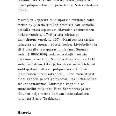
rakennetusta kirkosta. Kirkon läheisyydessä on
myös pitäjänmakasiini, jossa toimii Sotavanhuksen
museo.
Muistojen kappelin alue sijaitsee muutama sataa
metriä nykyisestä kirkkopihasta etelään, samalla
paikalla missä sijaitsivat Alavuden ensimmäinen
kirkko vuodelta 1746 ja sitä edeltänyt
saarnahuone vuodelta 1674. Kaariportista sisään
tultaessa on suoraan edessä korkea kiviobeliski ja
siitä oikealle rautapatsas, molemmat Suomen
sodan (1808-1809) muistomerkkejä. Portista
vasemmalle on Eino Schroderuksen vuoden 1918
sodan muistomerkiksi ja haudaksi suunnittelemat
soihtupylväät. Alueen pohjoisosassa kohoaa
lahjoitusten turvin rakennettu, 1955 valmistunut
pieni kappeli ja sen yhteydessä 1939-1944 sotien
sankarihautausmaa. Muistojen kappelin on
suunnitellut arkkitehti Eino Schroderus ja sen
ikkunan neljä metriä korkean lasimaalauksen
taiteilija Bruno Tuukkanen.
Historia