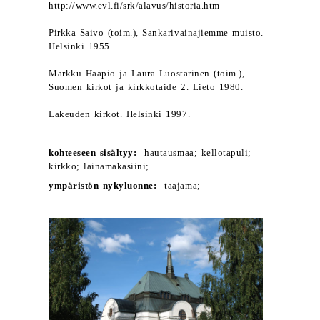
http://www.evl.fi/srk/alavus/historia.htm
Pirkka Saivo (toim.), Sankarivainajiemme muisto.
Helsinki 1955.
Markku Haapio ja Laura Luostarinen (toim.),
Suomen kirkot ja kirkkotaide 2. Lieto 1980.
Lakeuden kirkot. Helsinki 1997.
kohteeseen sisältyy:
hautausmaa; kellotapuli;
kirkko; lainamakasiini;
ympäristön nykyluonne:
taajama;