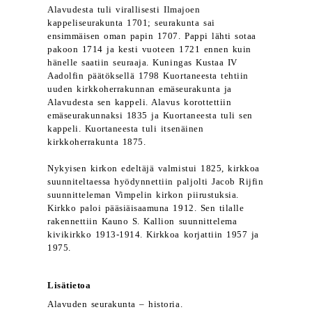
Alavudesta tuli virallisesti Ilmajoen
kappeliseurakunta 1701; seurakunta sai
ensimmäisen oman papin 1707. Pappi lähti sotaa
pakoon 1714 ja kesti vuoteen 1721 ennen kuin
hänelle saatiin seuraaja. Kuningas Kustaa IV
Aadolfin päätöksellä 1798 Kuortaneesta tehtiin
uuden kirkkoherrakunnan emäseurakunta ja
Alavudesta sen kappeli. Alavus korottettiin
emäseurakunnaksi 1835 ja Kuortaneesta tuli sen
kappeli. Kuortaneesta tuli itsenäinen
kirkkoherrakunta 1875.
Nykyisen kirkon edeltäjä valmistui 1825, kirkkoa
suunniteltaessa hyödynnettiin paljolti Jacob Rijfin
suunnitteleman Vimpelin kirkon piirustuksia.
Kirkko paloi pääsiäisaamuna 1912. Sen tilalle
rakennettiin Kauno S. Kallion suunnittelema
kivikirkko 1913-1914. Kirkkoa korjattiin 1957 ja
1975.
Lisätietoa
Alavuden seurakunta – historia.