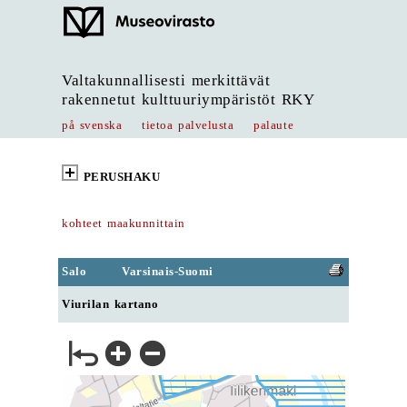
Valtakunnallisesti merkittävät
rakennetut kulttuuriympäristöt RKY
på svenska
tietoa palvelusta
palaute
PERUSHAKU
kohteet maakunnittain
Salo
Varsinais-Suomi
Viurilan kartano