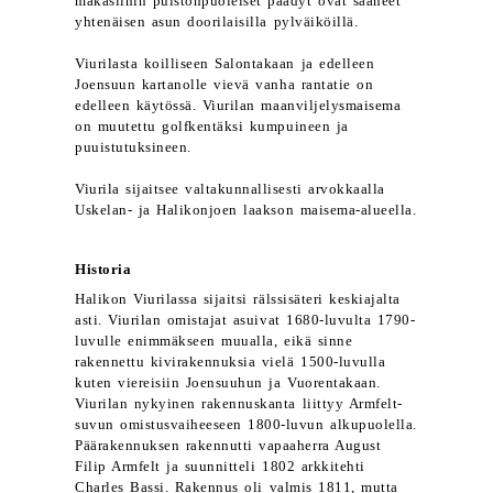
makasiinin puistonpuoleiset päädyt ovat saaneet
yhtenäisen asun doorilaisilla pylväiköillä.
Viurilasta koilliseen Salontakaan ja edelleen
Joensuun kartanolle vievä vanha rantatie on
edelleen käytössä. Viurilan maanviljelysmaisema
on muutettu golfkentäksi kumpuineen ja
puuistutuksineen.
Viurila sijaitsee valtakunnallisesti arvokkaalla
Uskelan- ja Halikonjoen laakson maisema-alueella.
Historia
Halikon Viurilassa sijaitsi rälssisäteri keskiajalta
asti. Viurilan omistajat asuivat 1680-luvulta 1790-
luvulle enimmäkseen muualla, eikä sinne
rakennettu kivirakennuksia vielä 1500-luvulla
kuten viereisiin Joensuuhun ja Vuorentakaan.
Viurilan nykyinen rakennuskanta liittyy Armfelt-
suvun omistusvaiheeseen 1800-luvun alkupuolella.
Päärakennuksen rakennutti vapaaherra August
Filip Armfelt ja suunnitteli 1802 arkkitehti
Charles Bassi. Rakennus oli valmis 1811, mutta