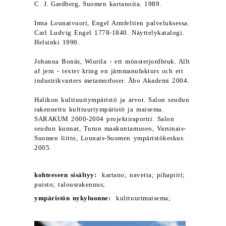
C. J. Gardberg, Suomen kartanoita. 1989.
Irma Lounatvuori, Engel Armfeltien palveluksessa.
Carl Ludvig Engel 1778-1840. Näyttelykatalogi.
Helsinki 1990.
Johanna Bonäs, Wiurila - ett mönsterjordbruk. Allt
af jern - texter kring en järnmanufakturs och ett
industrikvarters metamorfoser. Åbo Akademi 2004.
Halikon kulttuuriympäristö ja arvot. Salon seudun
rakennettu kulttuuriympäristö ja maisema.
SARAKUM 2000-2004 projektiraportti. Salon
seudun kunnat, Turun maakuntamuseo, Varsinais-
Suomen liitto, Lounais-Suomen ympäristökeskus.
2005.
kohteeseen sisältyy:
kartano; navetta; pihapiiri;
puisto; talousrakennus;
ympäristön nykyluonne:
kulttuurimaisema;