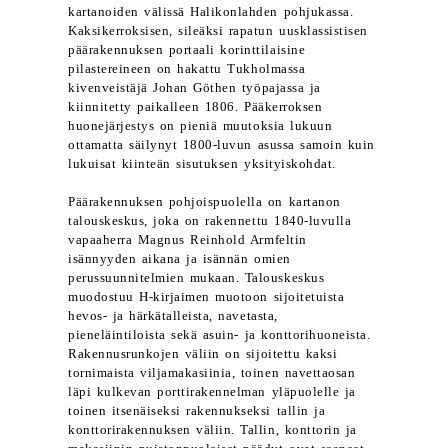
kartanoiden välissä Halikonlahden pohjukassa.
Kaksikerroksisen, sileäksi rapatun uusklassistisen
päärakennuksen portaali korinttilaisine
pilastereineen on hakattu Tukholmassa
kivenveistäjä Johan Göthen työpajassa ja
kiinnitetty paikalleen 1806. Pääkerroksen
huonejärjestys on pieniä muutoksia lukuun
ottamatta säilynyt 1800-luvun asussa samoin kuin
lukuisat kiinteän sisutuksen yksityiskohdat.
Päärakennuksen pohjoispuolella on kartanon
talouskeskus, joka on rakennettu 1840-luvulla
vapaaherra Magnus Reinhold Armfeltin
isännyyden aikana ja isännän omien
perussuunnitelmien mukaan. Talouskeskus
muodostuu H-kirjaimen muotoon sijoitetuista
hevos- ja härkätalleista, navetasta,
pieneläintiloista sekä asuin- ja konttorihuoneista.
Rakennusrunkojen väliin on sijoitettu kaksi
tornimaista viljamakasiinia, toinen navettaosan
läpi kulkevan porttirakennelman yläpuolelle ja
toinen itsenäiseksi rakennukseksi tallin ja
konttorirakennuksen väliin. Tallin, konttorin ja