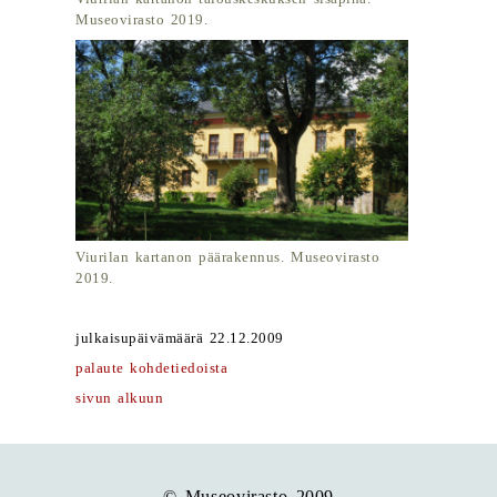
Museovirasto 2019.
Viurilan kartanon päärakennus. Museovirasto
2019.
julkaisupäivämäärä 22.12.2009
palaute kohdetiedoista
sivun alkuun
© Museovirasto 2009