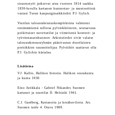
sisustustyöt jatkuivat aina vuoteen 1814 saakka.
1830-luvulla kartanon kunnostus- ja muutostöistä
vastasi Turun kaupunginarkkitehti P.J. Gylich.
Viurilan talousrakennuskompleksista valmistui
ensimmäisenä talliosa pylväikköineen, seuraavana
poikittaiset navettatilat ja viimeisenä konttori- ja
työväenasuinhuoneet. Arkistotiedot eivät valaise
talousrakennusryhmän pääsivustan doorilaisten
portiikkien suunnittelijaa. Pylväiköt saattavat olla
P.J. Gylichin käsialaa.
Lisätietoa
V.J. Kallio, Halikon historia. Halikon seurakunta
ja kunta 1930.
Eino Jutikkala - Gabriel Nikander, Suomen
kartanot ja suurtilat II. Helsinki 1941.
C.J. Gardberg, Kartanoita ja kesähuviloita. Ars.
Suomen taide 4. Otava 1989.