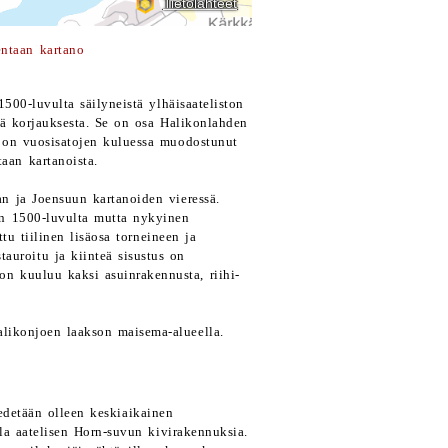
ntaan kartano
500-luvulta säilyneistä ylhäisaateliston
tä korjauksesta. Se on osa Halikonlahden
a on vuosisatojen kuluessa muodostunut
aan kartanoista.
an ja Joensuun kartanoiden vieressä.
in 1500-luvulta mutta nykyinen
tu tiilinen lisäosa torneineen ja
tauroitu ja kiinteä sisustus on
n kuuluu kaksi asuinrakennusta, riihi-
Halikonjoen laakson maisema-alueella.
edetään olleen keskiaikainen
la aatelisen Horn-suvun kivirakennuksia.