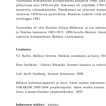
Vuorentaan keskiaikaista kivirakennusta korjattiin 1648, joka
julkisivuun aina 1850-luvulle. Rakennus oli tyhjillään 1700-
muutettiin viljamakasiiniksi. Päärakennus sai nykyisen asunsa
tuloksena 1850-luvun puolivälissä. Runkoon lisättiin vielä ar
eteisloggia 1892.
Vuorentaka oli yksi Hornien tiloista Halikossa, ja sen omistu
ja Viurilan kartanoon 1803-1935. 1800-luvulla Hornien tilaom
omistivat kolmanneksen Halikon viljelymaasta.
Lisätietoa
V.J. Kallio, Halikon historia. Halikon seurakunta ja kunta 193
Eino Jutikkala - Gabriel Nikander, Suomen kartanot ja suurtila
Carl Jacob Gardberg, Suomen kartanoita. 1989.
Halikon kulttuuriympäristö ja arvot. Salon seudun rakennettu
SARAKUM 2000-2004 projektiraportti. Salon seudun kunnat,
liitto, Lounais-Suomen ympäristökeskus. 2005.
kohteeseen sisältyy:
kartano;