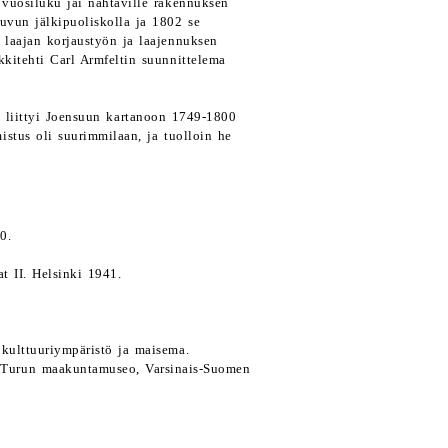
 vuosiluku jäi nähtäville rakennuksen
luvun jälkipuoliskolla ja 1802 se
 laajan korjaustyön ja laajennuksen
kkitehti Carl Armfeltin suunnittelema
s liittyi Joensuun kartanoon 1749-1800
istus oli suurimmilaan, ja tuolloin he
0.
t II. Helsinki 1941.
 kulttuuriympäristö ja maisema.
 Turun maakuntamuseo, Varsinais-Suomen