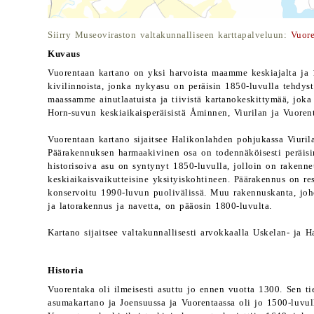
Siirry Museoviraston valtakunnalliseen karttapalveluun:
Vuore
Kuvaus
Vuorentaan kartano on yksi harvoista maamme keskiajalta ja 1
kivilinnoista, jonka nykyasu on peräisin 1850-luvulla tehdys
maassamme ainutlaatuista ja tiivistä kartanokeskittymää, jok
Horn-suvun keskiaikaisperäisistä Åminnen, Viurilan ja Vuorent
Vuorentaan kartano sijaitsee Halikonlahden pohjukassa Viuril
Päärakennuksen harmaakivinen osa on todennäköisesti peräis
historisoiva asu on syntynyt 1850-luvulla, jolloin on rakennet
keskiaikaisvaikutteisine yksityiskohtineen. Päärakennus on res
konservoitu 1990-luvun puolivälissä. Muu rakennuskanta, joho
ja latorakennus ja navetta, on pääosin 1800-luvulta.
Kartano sijaitsee valtakunnallisesti arvokkaalla Uskelan- ja 
Historia
Vuorentaka oli ilmeisesti asuttu jo ennen vuotta 1300. Sen ti
asumakartano ja Joensuussa ja Vuorentaassa oli jo 1500-luvul