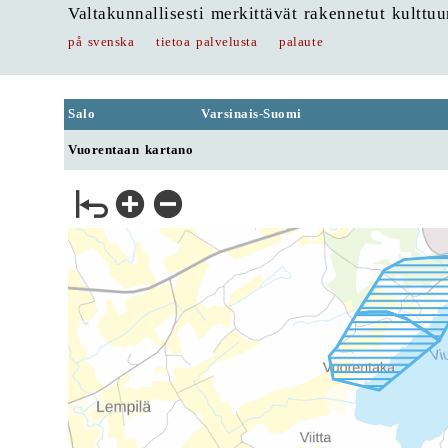
Valtakunnallisesti merkittävät rakennetut kulttu
på svenska
tietoa palvelusta
palaute
Salo
Varsinais-Suomi
Vuorentaan kartano