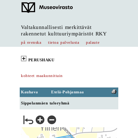
Valtakunnallisesti merkittävät
rakennetut kulttuuriympäristöt RKY
på svenska
tietoa palvelusta
palaute
PERUSHAKU
kohteet maakunnittain
Kauhava
Etelä-Pohjanmaa
Sippolanmäen taloryhmä