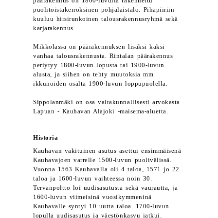
päärakennus on 1800-luvulla rakennettu
puolitoistakerroksinen pohjalaistalo. Pihapiiriin
kuuluu hirsirunkoinen talousrakennusryhmä sekä
karjarakennus.
Mikkolassa on päärakennuksen lisäksi kaksi
vanhaa talousrakennusta. Rintalan päärakennus
periytyy 1800-luvun lopusta tai 1900-luvun
alusta, ja siihen on tehty muutoksia mm.
ikkunoiden osalta 1900-luvun loppupuolella.
Sippolanmäki on osa valtakunnallisesti arvokasta
Lapuan - Kauhavan Alajoki -maisema-aluetta.
Historia
Kauhavan vakituinen asutus asettui ensimmäisenä
Kauhavajoen varrelle 1500-luvun puolivälissä.
Vuonna 1563 Kauhavalla oli 4 taloa, 1571 jo 22
taloa ja 1600-luvun vaihteessa noin 30.
Tervanpoltto loi uudisasutusta sekä vaurautta, ja
1600-luvun viimeisinä vuosikymmeninä
Kauhavalle syntyi 10 uutta taloa. 1700-luvun
lopulla uudisasutus ja väestönkasvu jatkui.