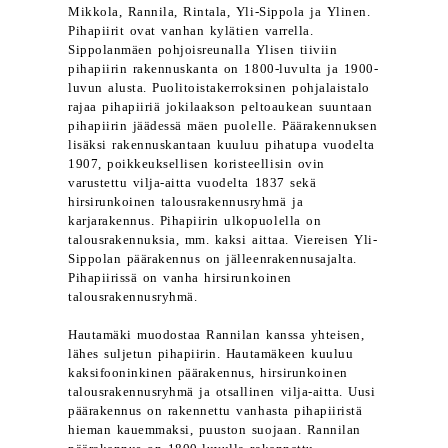
Mikkola, Rannila, Rintala, Yli-Sippola ja Ylinen.
Pihapiirit ovat vanhan kylätien varrella.
Sippolanmäen pohjoisreunalla Ylisen tiiviin
pihapiirin rakennuskanta on 1800-luvulta ja 1900-
luvun alusta. Puolitoistakerroksinen pohjalaistalo
rajaa pihapiiriä jokilaakson peltoaukean suuntaan
pihapiirin jäädessä mäen puolelle. Päärakennuksen
lisäksi rakennuskantaan kuuluu pihatupa vuodelta
1907, poikkeuksellisen koristeellisin ovin
varustettu vilja-aitta vuodelta 1837 sekä
hirsirunkoinen talousrakennusryhmä ja
karjarakennus. Pihapiirin ulkopuolella on
talousrakennuksia, mm. kaksi aittaa. Viereisen Yli-
Sippolan päärakennus on jälleenrakennusajalta.
Pihapiirissä on vanha hirsirunkoinen
talousrakennusryhmä.
Hautamäki muodostaa Rannilan kanssa yhteisen,
lähes suljetun pihapiirin. Hautamäkeen kuuluu
kaksifooninkinen päärakennus, hirsirunkoinen
talousrakennusryhmä ja otsallinen vilja-aitta. Uusi
päärakennus on rakennettu vanhasta pihapiiristä
hieman kauemmaksi, puuston suojaan. Rannilan