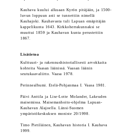
Kauhava kuului alkuaan Kyrön pitäjään, ja 1500-
luvun loppuun asti se tunnettiin nimellä
Kauhajoki. Kauhavasta tuli Lapuan emäpitäjän
kappelikunta 1643. Kirkkoherrakunnaksi se
muuttui 1859 ja Kauhavan kunta perustettiin
1867.
Lisätietoa
Kulttuuri- ja rakennushistoriallisesti arvokkaita
kohteita Vaasan läänissä. Vaasan läänin
seutukaavaliitto. Vaasa 1978.
Perinnealbumi. Etelä-Pohjanmaa I. Vaasa 1981.
Päivi Anttila ja Lise-Lotte Molander, Lakeuden
maisemissa. Maisemanhoito-ohjelma Lapuan-
Kauhavan Alajoella. Länsi-Suomen
ympäristökeskuksen moniste 20/1998.
Timo Pietiläinen, Kauhavan historia I. Kauhava
1999.