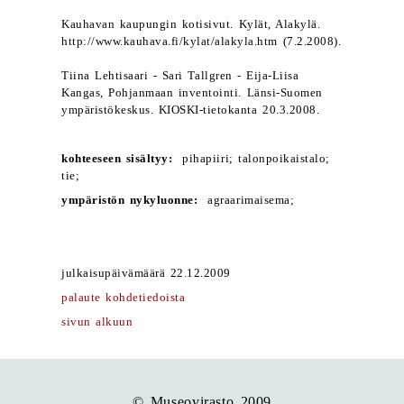
Kauhavan kaupungin kotisivut. Kylät, Alakylä.
http://www.kauhava.fi/kylat/alakyla.htm (7.2.2008).
Tiina Lehtisaari - Sari Tallgren - Eija-Liisa
Kangas, Pohjanmaan inventointi. Länsi-Suomen
ympäristökeskus. KIOSKI-tietokanta 20.3.2008.
kohteeseen sisältyy:
pihapiiri; talonpoikaistalo;
tie;
ympäristön nykyluonne:
agraarimaisema;
julkaisupäivämäärä 22.12.2009
palaute kohdetiedoista
sivun alkuun
© Museovirasto 2009