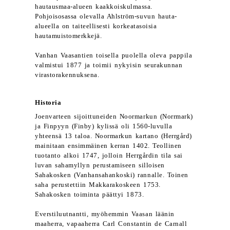
hautausmaa-alueen kaakkoiskulmassa.
Pohjoisosassa olevalla Ahlström-suvun hauta-
alueella on taiteellisesti korkeatasoisia
hautamuistomerkkejä.
Vanhan Vaasantien toisella puolella oleva pappila
valmistui 1877 ja toimii nykyisin seurakunnan
virastorakennuksena.
Historia
Joenvarteen sijoittuneiden Noormarkun (Norrmark)
ja Finpyyn (Finby) kylissä oli 1560-luvulla
yhteensä 13 taloa. Noormarkun kartano (Herrgård)
mainitaan ensimmäinen kerran 1402. Teollinen
tuotanto alkoi 1747, jolloin Herrgårdin tila sai
luvan sahamyllyn perustamiseen silloisen
Sahakosken (Vanhansahankoski) rannalle. Toinen
saha perustettiin Makkarakoskeen 1753.
Sahakosken toiminta päättyi 1873.
Everstiluutnantti, myöhemmin Vaasan läänin
maaherra, vapaaherra Carl Constantin de Carnall