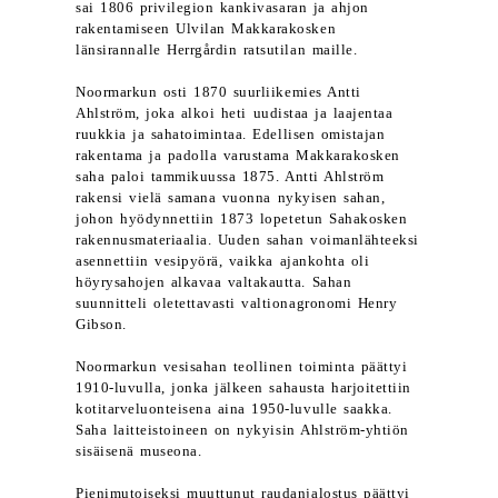
sai 1806 privilegion kankivasaran ja ahjon
rakentamiseen Ulvilan Makkarakosken
länsirannalle Herrgårdin ratsutilan maille.
Noormarkun osti 1870 suurliikemies Antti
Ahlström, joka alkoi heti uudistaa ja laajentaa
ruukkia ja sahatoimintaa. Edellisen omistajan
rakentama ja padolla varustama Makkarakosken
saha paloi tammikuussa 1875. Antti Ahlström
rakensi vielä samana vuonna nykyisen sahan,
johon hyödynnettiin 1873 lopetetun Sahakosken
rakennusmateriaalia. Uuden sahan voimanlähteeksi
asennettiin vesipyörä, vaikka ajankohta oli
höyrysahojen alkavaa valtakautta. Sahan
suunnitteli oletettavasti valtionagronomi Henry
Gibson.
Noormarkun vesisahan teollinen toiminta päättyi
1910-luvulla, jonka jälkeen sahausta harjoitettiin
kotitarveluonteisena aina 1950-luvulle saakka.
Saha laitteistoineen on nykyisin Ahlström-yhtiön
sisäisenä museona.
Pienimutoiseksi muuttunut raudanjalostus päättyi