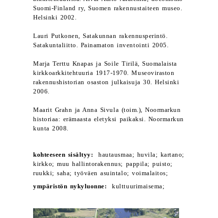
Suomi-Finland ry, Suomen rakennustaiteen museo.
Helsinki 2002.
Lauri Putkonen, Satakunnan rakennusperintö.
Satakuntaliitto. Painamaton inventointi 2005.
Marja Terttu Knapas ja Soile Tirilä, Suomalaista
kirkkoarkkitehtuuria 1917-1970. Museoviraston
rakennushistorian osaston julkaisuja 30. Helsinki
2006.
Maarit Grahn ja Anna Sivula (toim.), Noormarkun
historiaa: erämaasta eletyksi paikaksi. Noormarkun
kunta 2008.
kohteeseen sisältyy:
hautausmaa; huvila; kartano;
kirkko; muu hallintorakennus; pappila; puisto;
ruukki; saha; työväen asuintalo; voimalaitos;
ympäristön nykyluonne:
kulttuurimaisema;