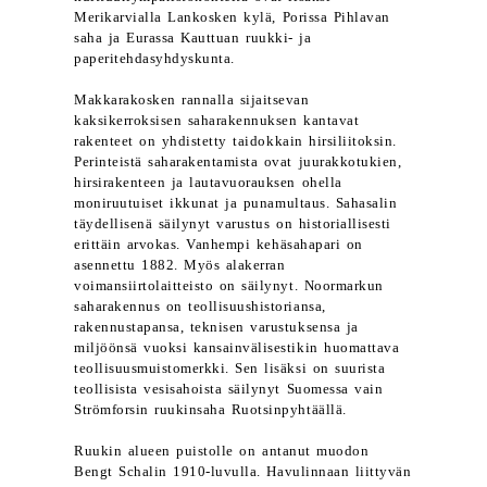
Merikarvialla Lankosken kylä, Porissa Pihlavan
saha ja Eurassa Kauttuan ruukki- ja
paperitehdasyhdyskunta.
Makkarakosken rannalla sijaitsevan
kaksikerroksisen saharakennuksen kantavat
rakenteet on yhdistetty taidokkain hirsiliitoksin.
Perinteistä saharakentamista ovat juurakkotukien,
hirsirakenteen ja lautavuorauksen ohella
moniruutuiset ikkunat ja punamultaus. Sahasalin
täydellisenä säilynyt varustus on historiallisesti
erittäin arvokas. Vanhempi kehäsahapari on
asennettu 1882. Myös alakerran
voimansiirtolaitteisto on säilynyt. Noormarkun
saharakennus on teollisuushistoriansa,
rakennustapansa, teknisen varustuksensa ja
miljöönsä vuoksi kansainvälisestikin huomattava
teollisuusmuistomerkki. Sen lisäksi on suurista
teollisista vesisahoista säilynyt Suomessa vain
Strömforsin ruukinsaha Ruotsinpyhtäällä.
Ruukin alueen puistolle on antanut muodon
Bengt Schalin 1910-luvulla. Havulinnaan liittyvän