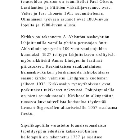
terassoidun puiston on suunnitellut Paul Olsson.
Lassilantien ja Piilitien virkailija-asunnot ovat
Valter ja Ivar Thomén 1915 suunnittelemia,
Olininmäen työväen asunnot ovat 1800-luvun
lopulta ja 1900-luvun alusta.
Kirkko on rakennettu A. Ahlström osakeyhtiön
lahjoittamilla varoilla yhtiön perustajan Antti
Ahlströmin syntymän 100-vuotismuistojuhlan
kunniaksi. 1927 tehtyyn lahjoitukseen sisältyivät
myös arkkitehti Armas Lindgrenin laatimat
piirustukset. Keskiaikaisen satakuntalaisen
harmaakivikirkon yleishahmosta lähtökohtansa
saanut kirkko valmistui Lindgrenin kuoleman
jälkeen 1933. Kirkkosalin tynnyriholvissa ovat
poikittaiset tukikaaret näkyvissä. Pohjoispuolella
on pieni seurakuntasali. Kirkkosalin alkuperäistä
runsasta kuvataiteellista koristelua täydentää
Lennart Segerstrålen alttariseinälle 1957 maalaama
fresko.
Sipulikupolilla varustettu lounaissuomalaista
tapulityyppiä edustava kaksikerroksinen
kellotapuli on rakennettu 1757 ja sijaitsee