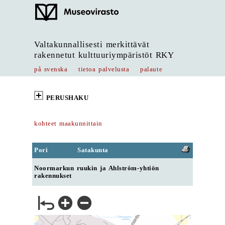
Valtakunnallisesti merkittävät
rakennetut kulttuuriympäristöt RKY
på svenska
tietoa palvelusta
palaute
PERUSHAKU
kohteet maakunnittain
Pori
Satakunta
Noormarkun ruukin ja Ahlström-yhtiön
rakennukset