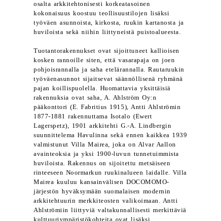
osalta arkkitehtonisesti korkeatasoinen
kokonaisuus koostuu teollisuustilojen lisäksi
työväen asunnoista, kirkosta, ruukin kartanosta ja
huviloista sekä niihin liittyneistä puistoalueesta.
Tuotantorakennukset ovat sijoittuneet kallioisen
kosken rannoille siten, että vasarapaja on joen
pohjoisrannalla ja saha etelärannalla. Rautaruukin
työväenasunnot sijaitsevat säännöllisenä ryhmänä
pajan koillispuolella. Huomattavia yksittäisiä
rakennuksia ovat saha, A. Ahlström Oy:n
pääkonttori (E. Fabritius 1915), Antti Ahlströmin
1877-1881 rakennuttama Isotalo (Ewert
Lagerspetz), 1901 arkkitehti G.-A. Lindbergin
suunnittelema Havulinna sekä ennen kaikkea 1939
valmistunut Villa Mairea, joka on Alvar Aallon
avainteoksia ja yksi 1900-luvun tunnetuimmista
huviloista. Rakennus on sijoitettu metsäiseen
rinteeseen Noormarkun ruukinalueen laidalle. Villa
Mairea kuuluu kansainvälisen DOCOMOMO-
järjestön hyväksymään suomalaisen modernin
arkkitehtuurin merkkiteosten valikoimaan. Antti
Ahlströmiin liittyviä valtakunnallisesti merkittäviä
kulttuuriympäristökohteita ovat lisäksi