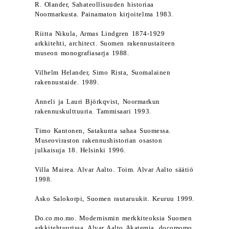
R. Olander, Sahateollisuuden historiaa
Noormarkusta. Painamaton kirjoitelma 1983.
Riitta Nikula, Armas Lindgren 1874-1929
arkkitehti, architect. Suomen rakennustaiteen
museon monografiasarja 1988.
Vilhelm Helander, Simo Rista, Suomalainen
rakennustaide. 1989.
Anneli ja Lauri Björkqvist, Noormarkun
rakennuskulttuuria. Tammisaari 1993.
Timo Kantonen, Satakunta sahaa Suomessa.
Museoviraston rakennushistorian osaston
julkaisuja 18. Helsinki 1996.
Villa Mairea. Alvar Aalto. Toim. Alvar Aalto säätiö
1998.
Asko Salokorpi, Suomen rautaruukit. Keuruu 1999.
Do.co.mo.mo. Modernismin merkkiteoksia Suomen
arkkitehtuurissa. Alvar Aalto Akatemia, docomomo