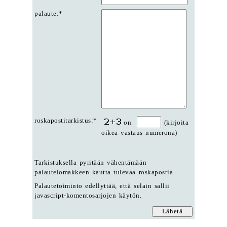
palaute:*
roskapostitarkistus:*
on
(kirjoita
oikea vastaus numerona)
Tarkistuksella pyritään vähentämään
palautelomakkeen kautta tulevaa roskapostia.
Palautetoiminto edellyttää, että selain sallii
javascript-komentosarjojen käytön.