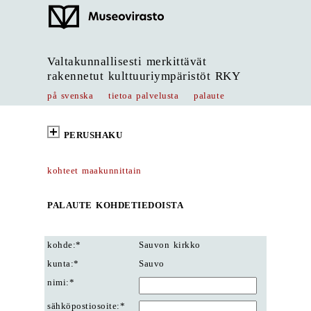
Valtakunnallisesti merkittävät
rakennetut kulttuuriympäristöt RKY
på svenska
tietoa palvelusta
palaute
PERUSHAKU
kohteet maakunnittain
PALAUTE KOHDETIEDOISTA
kohde:*
Sauvon kirkko
kunta:*
Sauvo
nimi:*
sähköpostiosoite:*