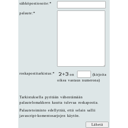
sähköpostiosoite:*
palaute:*
roskapostitarkistus:*
on
(kirjoita
oikea vastaus numerona)
Tarkistuksella pyritään vähentämään
palautelomakkeen kautta tulevaa roskapostia.
Palautetoiminto edellyttää, että selain sallii
javascript-komentosarjojen käytön.