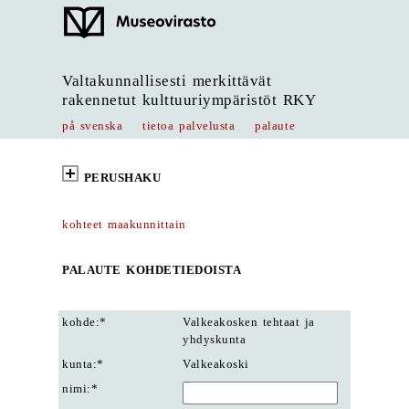
Valtakunnallisesti merkittävät
rakennetut kulttuuriympäristöt RKY
på svenska
tietoa palvelusta
palaute
PERUSHAKU
kohteet maakunnittain
PALAUTE KOHDETIEDOISTA
kohde:*
Valkeakosken tehtaat ja
yhdyskunta
kunta:*
Valkeakoski
nimi:*