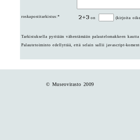
roskapostitarkistus:*
on
(kirjoita oik
Tarkistuksella pyritään vähentämään palautelomakkeen kautta 
Palautetoiminto edellyttää, että selain sallii javascript-komen
© Museovirasto 2009