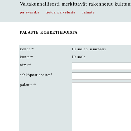
Valtakunnallisesti merkittävät rakennetut kulttu
på svenska
tietoa palvelusta
palaute
PALAUTE KOHDETIEDOISTA
kohde:*
Heinolan seminaari
kunta:*
Heinola
nimi:*
sähköpostiosoite:*
palaute:*