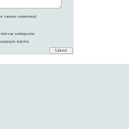
ea vastaus numerona)
tulevaa roskapostia.
tosarjojen käytön.