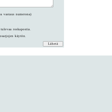
ea vastaus numerona)
tulevaa roskapostia.
tosarjojen käytön.