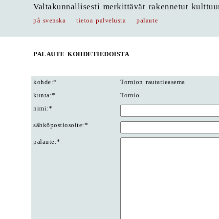
Valtakunnallisesti merkittävät rakennetut kulttu
på svenska
tietoa palvelusta
palaute
PALAUTE KOHDETIEDOISTA
kohde:*
Tornion rautatieasema
kunta:*
Tornio
nimi:*
sähköpostiosoite:*
palaute:*