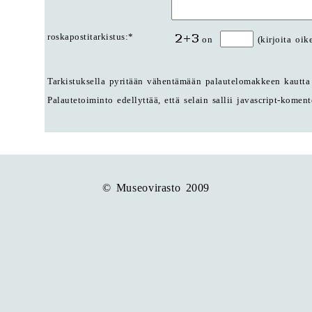
roskapostitarkistus:*
on
(kirjoita oik
Tarkistuksella pyritään vähentämään palautelomakkeen kautta 
Palautetoiminto edellyttää, että selain sallii javascript-komen
© Museovirasto 2009