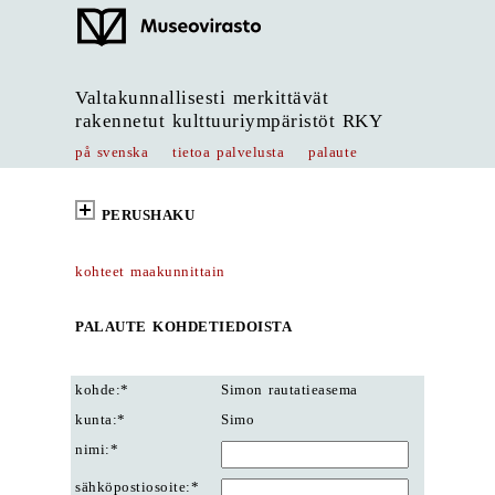
Valtakunnallisesti merkittävät
rakennetut kulttuuriympäristöt RKY
på svenska
tietoa palvelusta
palaute
PERUSHAKU
kohteet maakunnittain
PALAUTE KOHDETIEDOISTA
kohde:*
Simon rautatieasema
kunta:*
Simo
nimi:*
sähköpostiosoite:*