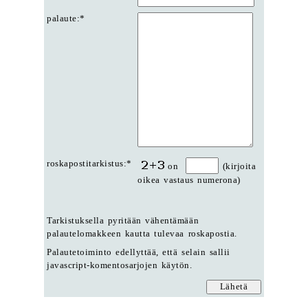
palaute:*
roskapostitarkistus:*
on
(kirjoita
oikea vastaus numerona)
Tarkistuksella pyritään vähentämään
palautelomakkeen kautta tulevaa roskapostia.
Palautetoiminto edellyttää, että selain sallii
javascript-komentosarjojen käytön.