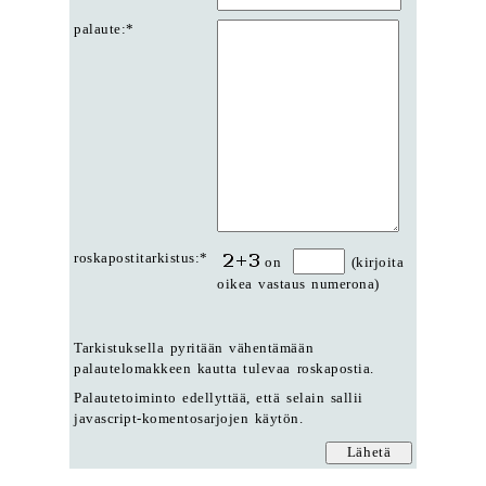
palaute:*
roskapostitarkistus:*
on
(kirjoita
oikea vastaus numerona)
Tarkistuksella pyritään vähentämään
palautelomakkeen kautta tulevaa roskapostia.
Palautetoiminto edellyttää, että selain sallii
javascript-komentosarjojen käytön.