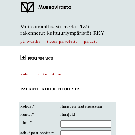
Valtakunnallisesti merkittävät
rakennetut kulttuuriympäristöt RKY
på svenska
tietoa palvelusta
palaute
PERUSHAKU
kohteet maakunnittain
PALAUTE KOHDETIEDOISTA
kohde:*
Ilmajoen rautatieasema
kunta:*
Ilmajoki
nimi:*
sähköpostiosoite:*