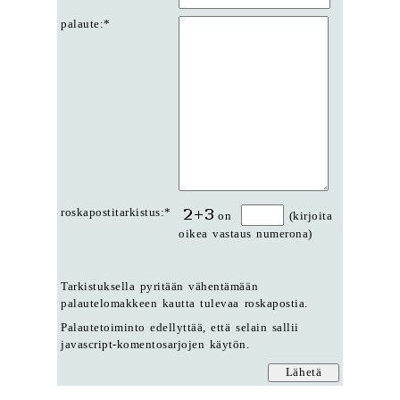
palaute:*
roskapostitarkistus:*
on
(kirjoita
oikea vastaus numerona)
Tarkistuksella pyritään vähentämään
palautelomakkeen kautta tulevaa roskapostia.
Palautetoiminto edellyttää, että selain sallii
javascript-komentosarjojen käytön.