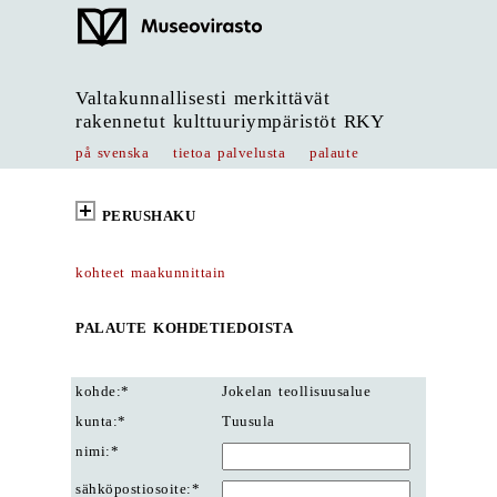
Valtakunnallisesti merkittävät
rakennetut kulttuuriympäristöt RKY
på svenska
tietoa palvelusta
palaute
PERUSHAKU
kohteet maakunnittain
PALAUTE KOHDETIEDOISTA
kohde:*
Jokelan teollisuusalue
kunta:*
Tuusula
nimi:*
sähköpostiosoite:*