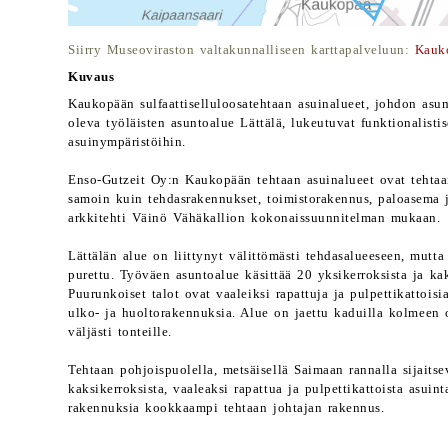
Siirry Museoviraston valtakunnalliseen karttapalveluun:
Kauko
Kuvaus
Kaukopään sulfaattiselluloosatehtaan asuinalueet, johdon asum
oleva työläisten asuntoalue Lättälä, lukeutuvat funktionalisti
asuinympäristöihin.
Enso-Gutzeit Oy:n Kaukopään tehtaan asuinalueet ovat tehtaa
samoin kuin tehdasrakennukset, toimistorakennus, paloasema j
arkkitehti Väinö Vähäkallion kokonaissuunnitelman mukaan.
Lättälän alue on liittynyt välittömästi tehdasalueeseen, mutt
purettu. Työväen asuntoalue käsittää 20 yksikerroksista ja ka
Puurunkoiset talot ovat vaaleiksi rapattuja ja pulpettikattoisi
ulko- ja huoltorakennuksia. Alue on jaettu kaduilla kolmeen 
väljästi tonteille.
Tehtaan pohjoispuolella, metsäisellä Saimaan rannalla sijaits
kaksikerroksista, vaaleaksi rapattua ja pulpettikattoista asui
rakennuksia kookkaampi tehtaan johtajan rakennus.