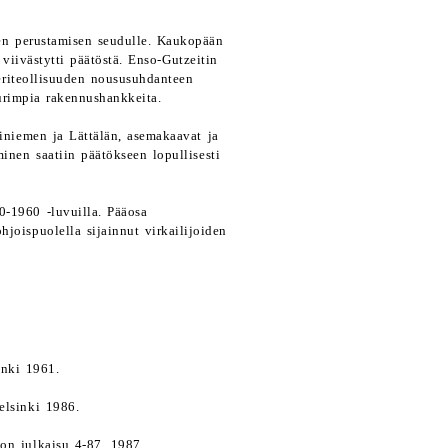
en perustamisen seudulle. Kaukopään
viivästytti päätöstä. Enso-Gutzeitin
eriteollisuuden noususuhdanteen
urimpia rakennushankkeita.
riniemen ja Lättälän, asemakaavat ja
inen saatiin päätökseen lopullisesti
-1960 -luvuilla. Pääosa
joispuolella sijainnut virkailijoiden
inki 1961.
elsinki 1986.
ton julkaisu 4-87. 1987.