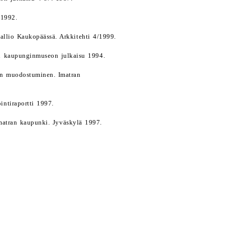
 1992.
kallio Kaukopäässä. Arkkitehti 4/1999.
an kaupunginmuseon julkaisu 1994.
en muodostuminen. Imatran
ntiraportti 1997.
Imatran kaupunki. Jyväskylä 1997.