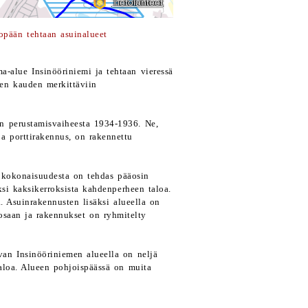
pään tehtaan asuinalueet
a-alue Insinööriniemi ja tehtaan vieressä
sen kauden merkittäviin
n perustamisvaiheesta 1934-1936. Ne,
a porttirakennus, on rakennettu
a kokonaisuudesta on tehdas pääosin
ksi kaksikerroksista kahdenperheen taloa.
a. Asuinrakennusten lisäksi alueella on
osaan ja rakennukset on ryhmitelty
evan Insinööriniemen alueella on neljä
ntaloa. Alueen pohjoispäässä on muita