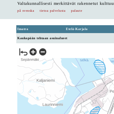
Valtakunnallisesti merkittävät rakennetut kulttu
på svenska
tietoa palvelusta
palaute
Imatra
Etelä-Karjala
Kaukopään tehtaan asuinalueet