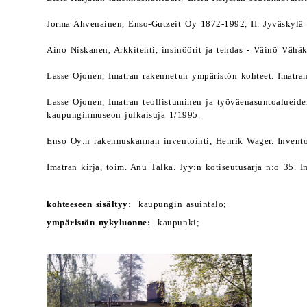
Jorma Ahvenainen, Enso-Gutzeit Oy 1872-1992, II. Jyväskylä
Aino Niskanen, Arkkitehti, insinöörit ja tehdas - Väinö Vähä
Lasse Ojonen, Imatran rakennetun ympäristön kohteet. Imatr
Lasse Ojonen, Imatran teollistuminen ja työväenasuntoalueid
kaupunginmuseon julkaisuja 1/1995.
Enso Oy:n rakennuskannan inventointi, Henrik Wager. Inventoi
Imatran kirja, toim. Anu Talka. Jyy:n kotiseutusarja n:o 35. 
kohteeseen sisältyy:
kaupungin asuintalo;
ympäristön nykyluonne:
kaupunki;