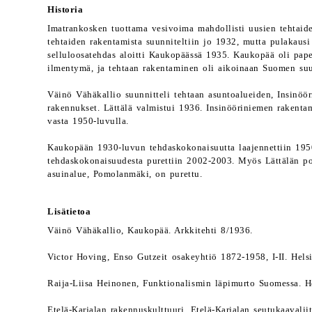
Historia
Imatrankosken tuottama vesivoima mahdollisti uusien tehtaid
tehtaiden rakentamista suunniteltiin jo 1932, mutta pulakausi 
selluloosatehdas aloitti Kaukopäässä 1935. Kaukopää oli pap
ilmentymä, ja tehtaan rakentaminen oli aikoinaan Suomen su
Väinö Vähäkallio suunnitteli tehtaan asuntoalueiden, Insinöö
rakennukset. Lättälä valmistui 1936. Insinööriniemen rakentam
vasta 1950-luvulla.
Kaukopään 1930-luvun tehdaskokonaisuutta laajennettiin 1950
tehdaskokonaisuudesta purettiin 2002-2003. Myös Lättälän poh
asuinalue, Pomolanmäki, on purettu.
Lisätietoa
Väinö Vähäkallio, Kaukopää. Arkkitehti 8/1936.
Victor Hoving, Enso Gutzeit osakeyhtiö 1872-1958, I-II. Hels
Raija-Liisa Heinonen, Funktionalismin läpimurto Suomessa. H
Etelä-Karjalan rakennuskulttuuri. Etelä-Karjalan seutukaavalii