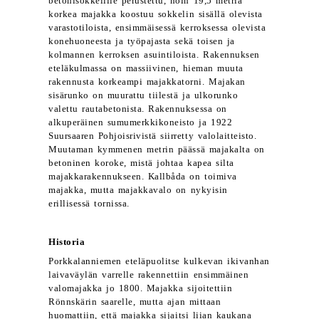
betonisokkelille perustettu, noin 19,5 metriä
korkea majakka koostuu sokkelin sisällä olevista
varastotiloista, ensimmäisessä kerroksessa olevista
konehuoneesta ja työpajasta sekä toisen ja
kolmannen kerroksen asuintiloista. Rakennuksen
eteläkulmassa on massiivinen, hieman muuta
rakennusta korkeampi majakkatorni. Majakan
sisärunko on muurattu tiilestä ja ulkorunko
valettu rautabetonista. Rakennuksessa on
alkuperäinen sumumerkkikoneisto ja 1922
Suursaaren Pohjoisrivistä siirretty valolaitteisto.
Muutaman kymmenen metrin päässä majakalta on
betoninen koroke, mistä johtaa kapea silta
majakkarakennukseen. Kallbåda on toimiva
majakka, mutta majakkavalo on nykyisin
erillisessä tornissa.
Historia
Porkkalanniemen eteläpuolitse kulkevan ikivanhan
laivaväylän varrelle rakennettiin ensimmäinen
valomajakka jo 1800. Majakka sijoitettiin
Rönnskärin saarelle, mutta ajan mittaan
huomattiin, että majakka sijaitsi liian kaukana