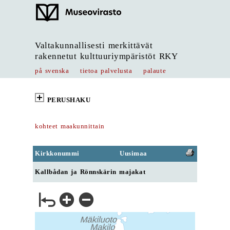
Valtakunnallisesti merkittävät
rakennetut kulttuuriympäristöt RKY
på svenska
tietoa palvelusta
palaute
PERUSHAKU
kohteet maakunnittain
Kirkkonummi
Uusimaa
Kallbådan ja Rönnskärin majakat