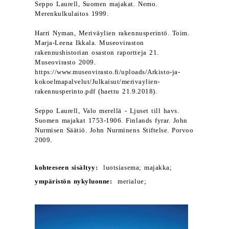
Seppo Laurell, Suomen majakat. Nemo.
Merenkulkulaitos 1999.
Harri Nyman, Meriväylien rakennusperintö. Toim.
Marja-Leena Ikkala. Museoviraston
rakennushistorian osaston raportteja 21.
Museovirasto 2009.
https://www.museovirasto.fi/uploads/Arkisto-ja-
kokoelmapalvelut/Julkaisut/merivaylien-
rakennusperinto.pdf (haettu 21.9.2018).
Seppo Laurell, Valo merellä - Ljuset till havs.
Suomen majakat 1753-1906. Finlands fyrar. John
Nurmisen Säätiö. John Nurminens Stiftelse. Porvoo
2009.
kohteeseen sisältyy:
luotsiasema; majakka;
ympäristön nykyluonne:
merialue;