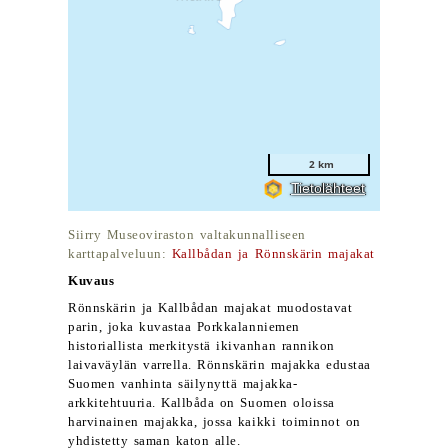
Siirry Museoviraston valtakunnalliseen
karttapalveluun:
Kallbådan ja Rönnskärin majakat
Kuvaus
Rönnskärin ja Kallbådan majakat muodostavat
parin, joka kuvastaa Porkkalanniemen
historiallista merkitystä ikivanhan rannikon
laivaväylän varrella. Rönnskärin majakka edustaa
Suomen vanhinta säilynyttä majakka-
arkkitehtuuria. Kallbåda on Suomen oloissa
harvinainen majakka, jossa kaikki toiminnot on
yhdistetty saman katon alle.