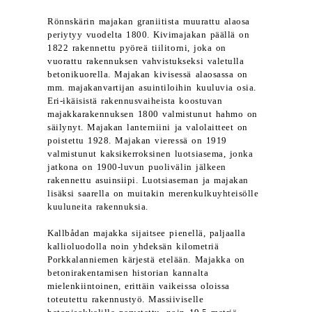
Rönnskärin majakan graniitista muurattu alaosa
periytyy vuodelta 1800. Kivimajakan päällä on
1822 rakennettu pyöreä tiilitorni, joka on
vuorattu rakennuksen vahvistukseksi valetulla
betonikuorella. Majakan kivisessä alaosassa on
mm. majakanvartijan asuintiloihin kuuluvia osia.
Eri-ikäisistä rakennusvaiheista koostuvan
majakkarakennuksen 1800 valmistunut hahmo on
säilynyt. Majakan lanterniini ja valolaitteet on
poistettu 1928. Majakan vieressä on 1919
valmistunut kaksikerroksinen luotsiasema, jonka
jatkona on 1900-luvun puolivälin jälkeen
rakennettu asuinsiipi. Luotsiaseman ja majakan
lisäksi saarella on muitakin merenkulkuyhteisölle
kuuluneita rakennuksia.
Kallbådan majakka sijaitsee pienellä, paljaalla
kallioluodolla noin yhdeksän kilometriä
Porkkalanniemen kärjestä etelään. Majakka on
betonirakentamisen historian kannalta
mielenkiintoinen, erittäin vaikeissa oloissa
toteutettu rakennustyö. Massiiviselle