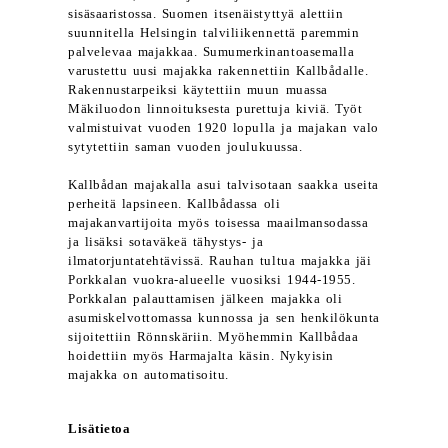
sisäsaaristossa. Suomen itsenäistyttyä alettiin
suunnitella Helsingin talviliikennettä paremmin
palvelevaa majakkaa. Sumumerkinantoasemalla
varustettu uusi majakka rakennettiin Kallbådalle.
Rakennustarpeiksi käytettiin muun muassa
Mäkiluodon linnoituksesta purettuja kiviä. Työt
valmistuivat vuoden 1920 lopulla ja majakan valo
sytytettiin saman vuoden joulukuussa.
Kallbådan majakalla asui talvisotaan saakka useita
perheitä lapsineen. Kallbådassa oli
majakanvartijoita myös toisessa maailmansodassa
ja lisäksi sotaväkeä tähystys- ja
ilmatorjuntatehtävissä. Rauhan tultua majakka jäi
Porkkalan vuokra-alueelle vuosiksi 1944-1955.
Porkkalan palauttamisen jälkeen majakka oli
asumiskelvottomassa kunnossa ja sen henkilökunta
sijoitettiin Rönnskäriin. Myöhemmin Kallbådaa
hoidettiin myös Harmajalta käsin. Nykyisin
majakka on automatisoitu.
Lisätietoa