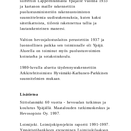
siirrettiin Lappeenrannasta Ypäjälle vuonna 1933
ja kartanon maille rakennettiin
puolustusministeriön rakennustoimiston
suunnittelemia uudisrakennuksia, kuten kaksi
säterikattoista, tiilestä rakennettua tallia ja
lautarakenteinen maneesi.
Valtion hevosjalostuslaitos perustettiin 1937 ja
luonnollinen paikka sen toiminnalle oli Ypäjä.
Alueella on toiminut myös puolustusvoimien
koiratarha ja sotakoirakoulu.
1980-luvulla aluetta täydennysrakennettiin
Arkkitehtitoimisto Hyvämäki-Karhunen-Parkkinen
suunnitelmien mukaan.
Lisätietoa
Siittolanmäki 60 vuotta - hevosalan tutkimus ja
koulutus Ypäjällä. Maatalouden tutkimuskeskus ja
Hevosopisto Oy. 1997.
Loimijoki. Loimijokiprojektin raportti 1991-1997.
Ympäristöhankkeen eteneminen Loimijokilaakson