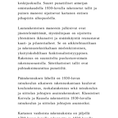
keskijuoksulla. Suuret punatiiliset armeijan
omistuskaudella 1930-luvulla rakennetut tallit ja
puinen maneesi sijaitsevat kartanon entisen
pihapiirin ulkopuolella.
Lautarakenteisen maneesin julkisivut ovat
jäsentelemättömät, räystäslinjaan on sijoitettu
yhtenäinen ikkunarivi ja sisäänkäyntiä reunustavat
kaari- ja pilasteriaiheet. Se on arkkitehtuuriltaan
ja rakennustekniikaltaan mielenkiintoinen,
yksityiskohdiltaan funktionalististyyppinen.
Rakennus on suunniteltu puolustusvoimain
rakennusosastolla. Säterikattoiset tallit ovat
puhtaaksimuurattua punatiiltä.
Päärakennuksen lähellä on 1930-luvun
ratsukoulun aikaiseen rakennuskantaan kuuluvat
koulurakennus, ruokalarakennus sekä ratsukoulun
ja siittolan johtajien asuinrakennukset. Klassistiset
Koivula ja Kuusela rakennettiin 1930-luvulla
ratsukoulun ja siittolan johtajien asunnoiksi.
Kartanon vanhoista rakennuksista on jäljellä