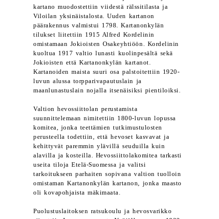
kartano muodostettiin viidestä rälssitilasta ja
Viloilan yksinäistalosta. Uuden kartanon
päärakennus valmistui 1798. Kartanonkylän
tilukset liitettiin 1915 Alfred Kordelinin
omistamaan Jokioisten Osakeyhtiöön. Kordelinin
kuoltua 1917 valtio lunasti kuolinpesältä sekä
Jokioisten että Kartanonkylän kartanot.
Kartanoiden maista suuri osa palstoitettiin 1920-
luvun alussa torpparivapautuslain ja
maanlunastuslain nojalla itsenäisiksi pientiloiksi.
Valtion hevossiittolan perustamista
suunnittelemaan nimitettiin 1800-luvun lopussa
komitea, jonka teettämien tutkimustulosten
perusteella todettiin, että hevoset kasvavat ja
kehittyvät paremmin ylävillä seuduilla kuin
alavilla ja kosteilla. Hevossiittolakomitea tarkasti
useita tiloja Etelä-Suomessa ja valitsi
tarkoitukseen parhaiten sopivana valtion tuolloin
omistaman Kartanonkylän kartanon, jonka maasto
oli kovapohjaista mäkimaata.
Puolustuslaitoksen ratsukoulu ja hevosvarikko