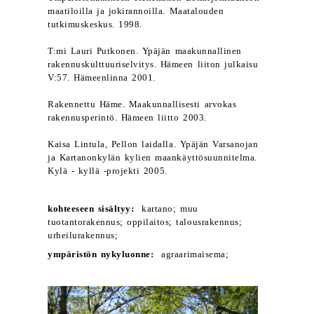
maatiloilla ja jokirannoilla. Maatalouden
tutkimuskeskus. 1998.
T:mi Lauri Putkonen. Ypäjän maakunnallinen
rakennuskulttuuriselvitys. Hämeen liiton julkaisu
V:57. Hämeenlinna 2001.
Rakennettu Häme. Maakunnallisesti arvokas
rakennusperintö. Hämeen liitto 2003.
Kaisa Lintula, Pellon laidalla. Ypäjän Varsanojan
ja Kartanonkylän kylien maankäyttösuunnitelma.
Kylä - kyllä -projekti 2005.
kohteeseen sisältyy:
kartano; muu
tuotantorakennus; oppilaitos; talousrakennus;
urheilurakennus;
ympäristön nykyluonne:
agraarimaisema;