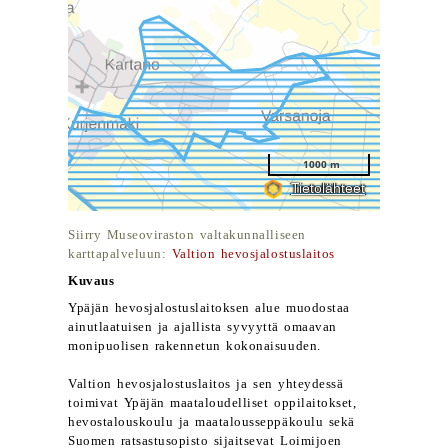
Siirry Museoviraston valtakunnalliseen
karttapalveluun:
Valtion hevosjalostuslaitos
Kuvaus
Ypäjän hevosjalostuslaitoksen alue muodostaa
ainutlaatuisen ja ajallista syvyyttä omaavan
monipuolisen rakennetun kokonaisuuden.
Valtion hevosjalostuslaitos ja sen yhteydessä
toimivat Ypäjän maataloudelliset oppilaitokset,
hevostalouskoulu ja maatalousseppäkoulu sekä
Suomen ratsastusopisto sijaitsevat Loimijoen