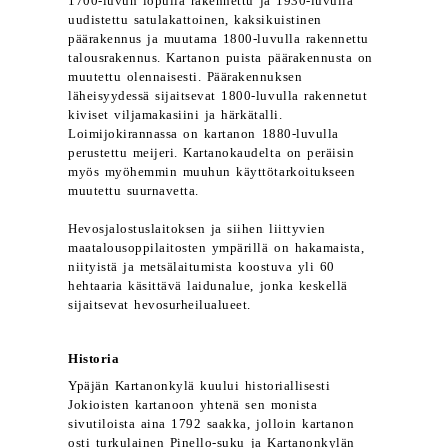
1700-luvun lopulla rakennettu ja 1930-luvulla
uudistettu satulakattoinen, kaksikuistinen
päärakennus ja muutama 1800-luvulla rakennettu
talousrakennus. Kartanon puista päärakennusta on
muutettu olennaisesti. Päärakennuksen
läheisyydessä sijaitsevat 1800-luvulla rakennetut
kiviset viljamakasiini ja härkätalli.
Loimijokirannassa on kartanon 1880-luvulla
perustettu meijeri. Kartanokaudelta on peräisin
myös myöhemmin muuhun käyttötarkoitukseen
muutettu suurnavetta.
Hevosjalostuslaitoksen ja siihen liittyvien
maatalousoppilaitosten ympärillä on hakamaista,
niityistä ja metsälaitumista koostuva yli 60
hehtaaria käsittävä laidunalue, jonka keskellä
sijaitsevat hevosurheilualueet.
Historia
Ypäjän Kartanonkylä kuului historiallisesti
Jokioisten kartanoon yhtenä sen monista
sivutiloista aina 1792 saakka, jolloin kartanon
osti turkulainen Pinello-suku ja Kartanonkylän