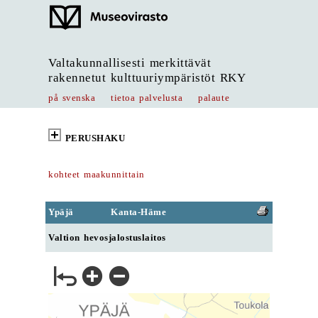
Valtakunnallisesti merkittävät
rakennetut kulttuuriympäristöt RKY
på svenska
tietoa palvelusta
palaute
PERUSHAKU
kohteet maakunnittain
Ypäjä
Kanta-Häme
Valtion hevosjalostuslaitos