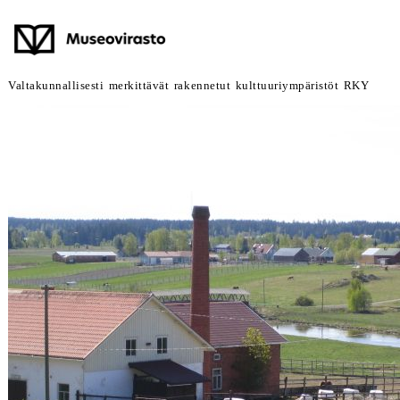
Valtakunnallisesti merkittävät rakennetut kulttuuriympäristöt RKY