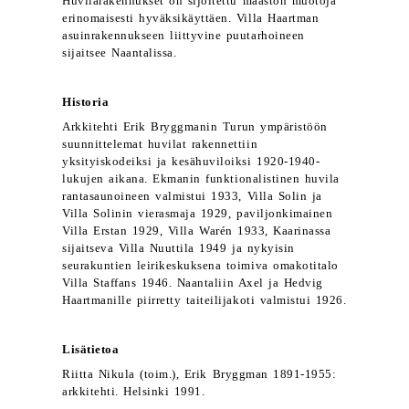
Huvilarakennukset on sijoitettu maaston muotoja
erinomaisesti hyväksikäyttäen. Villa Haartman
asuinrakennukseen liittyvine puutarhoineen
sijaitsee Naantalissa.
Historia
Arkkitehti Erik Bryggmanin Turun ympäristöön
suunnittelemat huvilat rakennettiin
yksityiskodeiksi ja kesähuviloiksi 1920-1940-
lukujen aikana. Ekmanin funktionalistinen huvila
rantasaunoineen valmistui 1933, Villa Solin ja
Villa Solinin vierasmaja 1929, paviljonkimainen
Villa Erstan 1929, Villa Warén 1933, Kaarinassa
sijaitseva Villa Nuuttila 1949 ja nykyisin
seurakuntien leirikeskuksena toimiva omakotitalo
Villa Staffans 1946. Naantaliin Axel ja Hedvig
Haartmanille piirretty taiteilijakoti valmistui 1926.
Lisätietoa
Riitta Nikula (toim.), Erik Bryggman 1891-1955:
arkkitehti. Helsinki 1991.