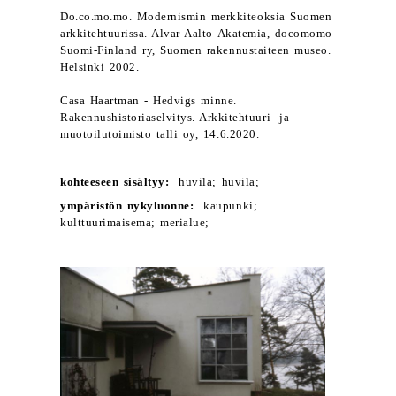
Do.co.mo.mo. Modernismin merkkiteoksia Suomen
arkkitehtuurissa. Alvar Aalto Akatemia, docomomo
Suomi-Finland ry, Suomen rakennustaiteen museo.
Helsinki 2002.
Casa Haartman - Hedvigs minne.
Rakennushistoriaselvitys. Arkkitehtuuri- ja
muotoilutoimisto talli oy, 14.6.2020.
kohteeseen sisältyy:
huvila; huvila;
ympäristön nykyluonne:
kaupunki;
kulttuurimaisema; merialue;