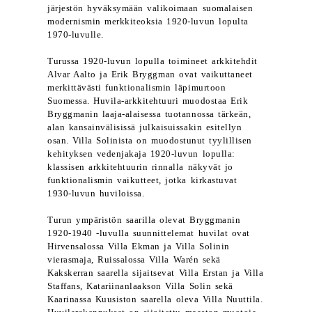
järjestön hyväksymään valikoimaan suomalaisen
modernismin merkkiteoksia 1920-luvun lopulta
1970-luvulle.
Turussa 1920-luvun lopulla toimineet arkkitehdit
Alvar Aalto ja Erik Bryggman ovat vaikuttaneet
merkittävästi funktionalismin läpimurtoon
Suomessa. Huvila-arkkitehtuuri muodostaa Erik
Bryggmanin laaja-alaisessa tuotannossa tärkeän,
alan kansainvälisissä julkaisuissakin esitellyn
osan. Villa Solinista on muodostunut tyylillisen
kehityksen vedenjakaja 1920-luvun lopulla:
klassisen arkkitehtuurin rinnalla näkyvät jo
funktionalismin vaikutteet, jotka kirkastuvat
1930-luvun huviloissa.
Turun ympäristön saarilla olevat Bryggmanin
1920-1940 -luvulla suunnittelemat huvilat ovat
Hirvensalossa Villa Ekman ja Villa Solinin
vierasmaja, Ruissalossa Villa Warén sekä
Kakskerran saarella sijaitsevat Villa Erstan ja Villa
Staffans, Katariinanlaakson Villa Solin sekä
Kaarinassa Kuusiston saarella oleva Villa Nuuttila.